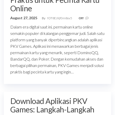
Online
August 27, 2025
By
fOT8EJXjf0m8ov5
Off
Dalam era digital saat ini, permainan kartu online
semakin populer di kalangan penggemar judi. Salah satu
platform yang banyak diperbincangkan adalah aplikasi
PKV Games. Aplikasi ini menawarkan berbagai jenis
permainan kartu yang menarik, seperti DominoQQ,
BandarQQ, dan Poker. Dengan kemudahan akses dan
berbagai pilihan permainan, PKV Games menjadi solusi
praktis bagi pecinta kartu yang ingin…
Download Aplikasi PKV
Games: Langkah-Langkah