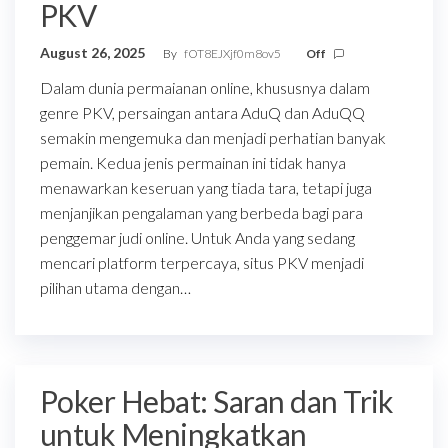
PKV
August 26, 2025
By
fOT8EJXjf0m8ov5
Off
Dalam dunia permaianan online, khususnya dalam
genre PKV, persaingan antara AduQ dan AduQQ
semakin mengemuka dan menjadi perhatian banyak
pemain. Kedua jenis permainan ini tidak hanya
menawarkan keseruan yang tiada tara, tetapi juga
menjanjikan pengalaman yang berbeda bagi para
penggemar judi online. Untuk Anda yang sedang
mencari platform terpercaya, situs PKV menjadi
pilihan utama dengan…
Poker Hebat: Saran dan Trik
untuk Meningkatkan