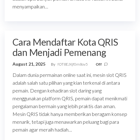
menyampaikan…
Cara Mendaftar Kota QRIS
dan Menjadi Pemenang
August 21, 2025
By
fOT8EJXjf0m8ov5
Off
Dalam dunia permainan online saat ini, mesin slot QRIS
adalah salah satu pilihan yang kian terkenal di antara
pemain. Dengan kehadiran slot daring yang
menggunakan platform QRIS, pemain dapat menikmati
pengalaman bermain yang lebih praktis dan aman.
Mesin QRIS tidak hanya memberikan beragam konsep
menarik, tetapi juga menawarkan peluang bagi para
pemain agar meraih hadiah…