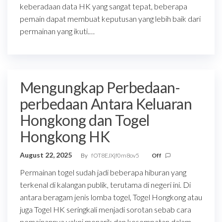
keberadaan data HK yang sangat tepat, beberapa
pemain dapat membuat keputusan yang lebih baik dari
permainan yang ikuti.…
Mengungkap Perbedaan-
perbedaan Antara Keluaran
Hongkong dan Togel
Hongkong HK
August 22, 2025
By
fOT8EJXjf0m8ov5
Off
Permainan togel sudah jadi beberapa hiburan yang
terkenal di kalangan publik, terutama di negeri ini. Di
antara beragam jenis lomba togel, Togel Hongkong atau
juga Togel HK seringkali menjadi sorotan sebab cara
pemainannya yakni menarik dan kesempatan dalam