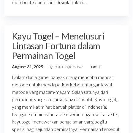
membuat keputusan. Di sinilah akun…
Kayu Togel – Menelusuri
Lintasan Fortuna dalam
Permainan Togel
August 31, 2025
By
fOT8EJXjf0m8ov5
Off
Dalam dunia game, banyak orang mencoba mencari
metode untuk mendapatkan keberuntungan lewat
metode yang macam-macam. Salah satunya dari
permainan yang saat ini sedang nai adalah Kayu Togel,
yang memikat minat banyak player di Indonesia.
Dengan kombinasi antara keberuntungan serta taktik,
kayutogel menawarkan pengalaman yang begitu
spesial bagi sejumlah peminatnya. Permainan tersebut