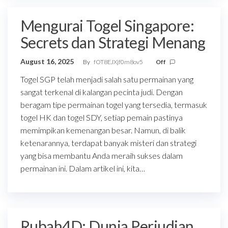
Mengurai Togel Singapore:
Secrets dan Strategi Menang
August 16, 2025
By
fOT8EJXjf0m8ov5
Off
Togel SGP telah menjadi salah satu permainan yang
sangat terkenal di kalangan pecinta judi. Dengan
beragam tipe permainan togel yang tersedia, termasuk
togel HK dan togel SDY, setiap pemain pastinya
memimpikan kemenangan besar. Namun, di balik
ketenarannya, terdapat banyak misteri dan strategi
yang bisa membantu Anda meraih sukses dalam
permainan ini. Dalam artikel ini, kita…
Rubah4D: Dunia Perjudian