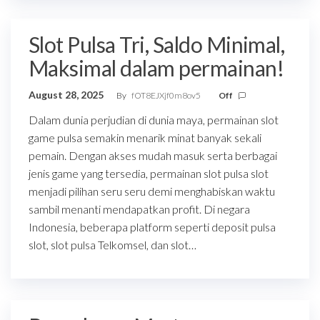
Slot Pulsa Tri, Saldo Minimal,
Maksimal dalam permainan!
August 28, 2025
By
fOT8EJXjf0m8ov5
Off
Dalam dunia perjudian di dunia maya, permainan slot
game pulsa semakin menarik minat banyak sekali
pemain. Dengan akses mudah masuk serta berbagai
jenis game yang tersedia, permainan slot pulsa slot
menjadi pilihan seru seru demi menghabiskan waktu
sambil menanti mendapatkan profit. Di negara
Indonesia, beberapa platform seperti deposit pulsa
slot, slot pulsa Telkomsel, dan slot…