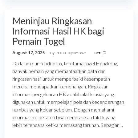
Meninjau Ringkasan
Informasi Hasil HK bagi
Pemain Togel
August 17, 2025
By
fOT8EJXjf0m8ov5
Off
Di dalam dunia judi lotto, terutama togel Hongkong,
banyak pemain yang memanfaatkan data dan
ringkasan hasil untuk memperbaiki kesempatan
mereka mendapatkan kemenangan. Ringkasan
informasi pengeluaran HK adalah alat krusial yang
digunakan untuk mempelajari pola dan kecenderungan
numbas yang keluar sebelum. Dengan memahami
informasi ini, petaruh bisa menerapkan taktik yang
lebih terencana ketika memasang taruhan. Sebagian…