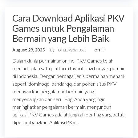
Cara Download Aplikasi PKV
Games untuk Pengalaman
Bermain yang Lebih Baik
August 29, 2025
By
fOT8EJXjf0m8ov5
Off
Dalam dunia permainan online, PKV Games telah
menjadi salah satu platform favorit bagi banyak pemain
di Indonesia. Dengan berbagai jenis permainan menarik
seperti dominoqq, bandarqq, dan poker, situs PKV
menawarkan pengalaman bermain yang
menyenangkan dan seru. Bagi Anda yang ingin
meningkatkan pengalaman bermain, mengunduh
aplikasi PKV Games adalah langkah penting yang patut
dipertimbangkan. Aplikasi PKV…