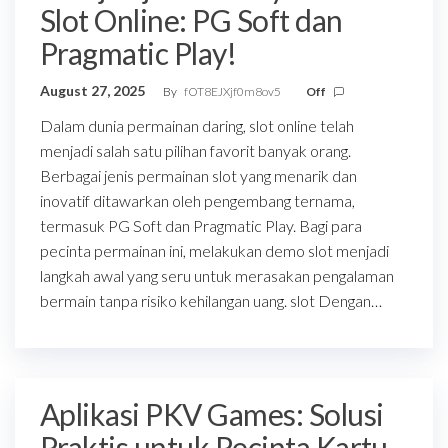
Slot Online: PG Soft dan
Pragmatic Play!
August 27, 2025
By
fOT8EJXjf0m8ov5
Off
Dalam dunia permainan daring, slot online telah
menjadi salah satu pilihan favorit banyak orang.
Berbagai jenis permainan slot yang menarik dan
inovatif ditawarkan oleh pengembang ternama,
termasuk PG Soft dan Pragmatic Play. Bagi para
pecinta permainan ini, melakukan demo slot menjadi
langkah awal yang seru untuk merasakan pengalaman
bermain tanpa risiko kehilangan uang. slot Dengan…
Aplikasi PKV Games: Solusi
Praktis untuk Pecinta Kartu