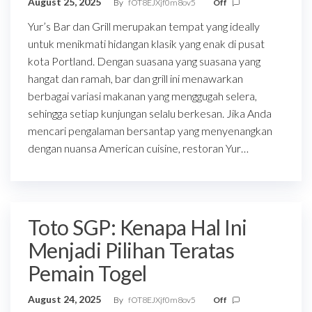
August 25, 2025
By
fOT8EJXjf0m8ov5
Off
Yur’s Bar dan Grill merupakan tempat yang ideally
untuk menikmati hidangan klasik yang enak di pusat
kota Portland. Dengan suasana yang suasana yang
hangat dan ramah, bar dan grill ini menawarkan
berbagai variasi makanan yang menggugah selera,
sehingga setiap kunjungan selalu berkesan. Jika Anda
mencari pengalaman bersantap yang menyenangkan
dengan nuansa American cuisine, restoran Yur…
Toto SGP: Kenapa Hal Ini
Menjadi Pilihan Teratas
Pemain Togel
August 24, 2025
By
fOT8EJXjf0m8ov5
Off