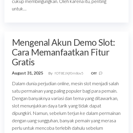
cukup membingungkan. Oleh karena itu, penting
untuk…
Mengenal Akun Demo Slot:
Cara Memanfaatkan Fitur
Gratis
August 31, 2025
By
fOT8EJXjf0m8ov5
Off
Dalam dunia perjudian online, mesin slot menjadi salah
satu permainan yang paling populer bagi para pemain.
Dengan banyaknya variasi dan tema yang ditawarkan,
slot menunjukkan daya tarik yang tidak dapat
dipungkiri. Namun, sebelum terjun ke dalam permainan
dengan uang sungguhan, banyak pemain yang merasa
perlu untuk mencoba terlebih dahulu sebelum