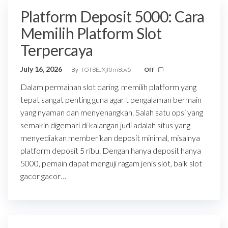
Platform Deposit 5000: Cara
Memilih Platform Slot
Terpercaya
July 16, 2026
By
fOT8EJXjf0m8ov5
Off
Dalam permainan slot daring, memilih platform yang
tepat sangat penting guna agar t pengalaman bermain
yang nyaman dan menyenangkan. Salah satu opsi yang
semakin digemari di kalangan judi adalah situs yang
menyediakan memberikan deposit minimal, misalnya
platform deposit 5 ribu. Dengan hanya deposit hanya
5000, pemain dapat menguji ragam jenis slot, baik slot
gacor gacor…