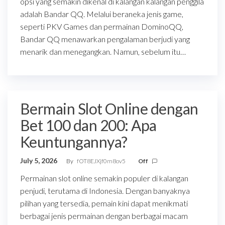
opsi yang semakin dikenal di kalangan kalangan penggila
adalah Bandar QQ. Melalui beraneka jenis game,
seperti PKV Games dan permainan DominoQQ,
Bandar QQ menawarkan pengalaman berjudi yang
menarik dan menegangkan. Namun, sebelum itu…
Bermain Slot Online dengan
Bet 100 dan 200: Apa
Keuntungannya?
July 5, 2026
By
fOT8EJXjf0m8ov5
Off
Permainan slot online semakin populer di kalangan
penjudi, terutama di Indonesia. Dengan banyaknya
pilihan yang tersedia, pemain kini dapat menikmati
berbagai jenis permainan dengan berbagai macam