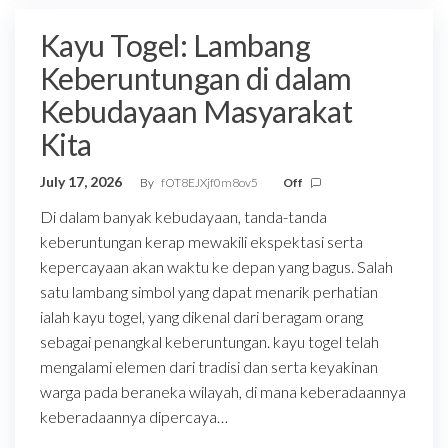
Kayu Togel: Lambang
Keberuntungan di dalam
Kebudayaan Masyarakat
Kita
July 17, 2026
By
fOT8EJXjf0m8ov5
Off
Di dalam banyak kebudayaan, tanda-tanda
keberuntungan kerap mewakili ekspektasi serta
kepercayaan akan waktu ke depan yang bagus. Salah
satu lambang simbol yang dapat menarik perhatian
ialah kayu togel, yang dikenal dari beragam orang
sebagai penangkal keberuntungan. kayu togel telah
mengalami elemen dari tradisi dan serta keyakinan
warga pada beraneka wilayah, di mana keberadaannya
keberadaannya dipercaya…