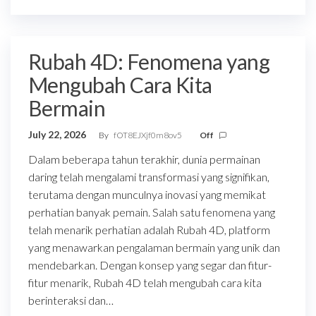
Rubah 4D: Fenomena yang
Mengubah Cara Kita
Bermain
July 22, 2026
By
fOT8EJXjf0m8ov5
Off
Dalam beberapa tahun terakhir, dunia permainan
daring telah mengalami transformasi yang signifikan,
terutama dengan munculnya inovasi yang memikat
perhatian banyak pemain. Salah satu fenomena yang
telah menarik perhatian adalah Rubah 4D, platform
yang menawarkan pengalaman bermain yang unik dan
mendebarkan. Dengan konsep yang segar dan fitur-
fitur menarik, Rubah 4D telah mengubah cara kita
berinteraksi dan…