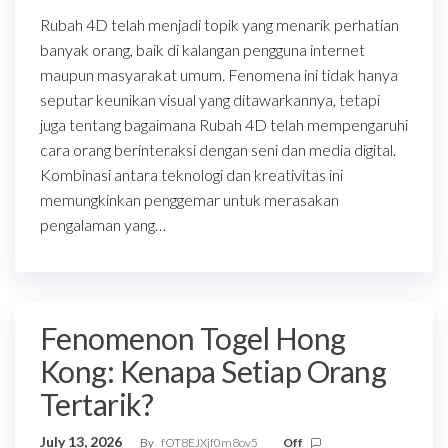
Rubah 4D telah menjadi topik yang menarik perhatian
banyak orang, baik di kalangan pengguna internet
maupun masyarakat umum. Fenomena ini tidak hanya
seputar keunikan visual yang ditawarkannya, tetapi
juga tentang bagaimana Rubah 4D telah mempengaruhi
cara orang berinteraksi dengan seni dan media digital.
Kombinasi antara teknologi dan kreativitas ini
memungkinkan penggemar untuk merasakan
pengalaman yang…
Fenomenon Togel Hong
Kong: Kenapa Setiap Orang
Tertarik?
July 13, 2026
By
fOT8EJXjf0m8ov5
Off