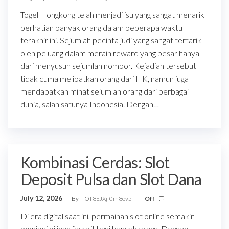
Togel Hongkong telah menjadi isu yang sangat menarik
perhatian banyak orang dalam beberapa waktu
terakhir ini. Sejumlah pecinta judi yang sangat tertarik
oleh peluang dalam meraih reward yang besar hanya
dari menyusun sejumlah nombor. Kejadian tersebut
tidak cuma melibatkan orang dari HK, namun juga
mendapatkan minat sejumlah orang dari berbagai
dunia, salah satunya Indonesia. Dengan…
Kombinasi Cerdas: Slot
Deposit Pulsa dan Slot Dana
July 12, 2026
By
fOT8EJXjf0m8ov5
Off
Di era digital saat ini, permainan slot online semakin
menjadi pilihan favorit bagi banyak orang. Dengan