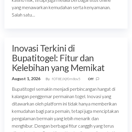
yang menawarkan kemudahan serta kenyamanan.
Salah satu…
Inovasi Terkini di
Bupatitogel: Fitur dan
Kelebihan yang Memikat
August 1, 2026
By
fOT8EJXjf0m8ov5
Off
Bupatitogel semakin menjadi perbincangan hangat di
kalangan penggemar permainan togel. Inovasi yang
ditawarkan oleh platform ini tidak hanya memberikan
kemudahan bagi para pemain, tetapi juga menciptakan
pengalaman bermain yang lebih menarik dan
menghibur. Dengan berbagai fitur canggih yang terus