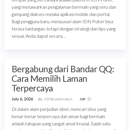
yang menawarkan pengalaman bermain yang seru dan
gampang diakses melalui aplikasi mobile dan portal.
Bagi pengguna baru, menyusuri alam IDN Poker bisa
terasa tantangan, tetapi dengan strategi dan tips yang
sesuai, Anda dapat secara…
Bergabung dari Bandar QQ:
Cara Memilih Laman
Terpercaya
July 6, 2026
By
fOT8EJXjf0m8ov5
Off
Di dalam alam perjudian siber, mencari situs yang
benar-benar terpercaya dan aman bagi bermain
adalah tahapan yang sangat amat krusial. Salah satu