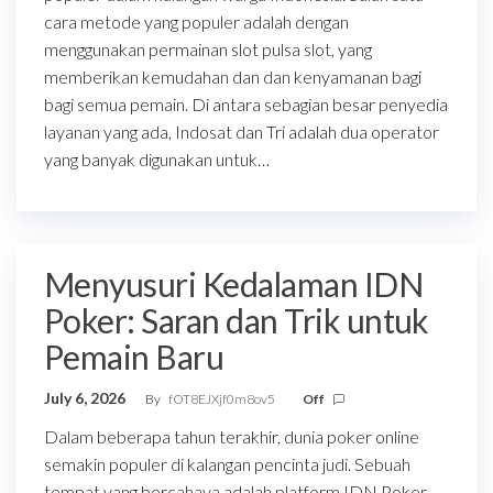
cara metode yang populer adalah dengan
menggunakan permainan slot pulsa slot, yang
memberikan kemudahan dan dan kenyamanan bagi
bagi semua pemain. Di antara sebagian besar penyedia
layanan yang ada, Indosat dan Tri adalah dua operator
yang banyak digunakan untuk…
Menyusuri Kedalaman IDN
Poker: Saran dan Trik untuk
Pemain Baru
July 6, 2026
By
fOT8EJXjf0m8ov5
Off
Dalam beberapa tahun terakhir, dunia poker online
semakin populer di kalangan pencinta judi. Sebuah
tempat yang bercahaya adalah platform IDN Poker,