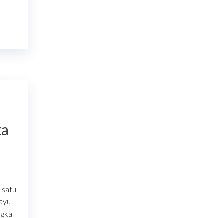
ta
 satu
kayu
ngkal