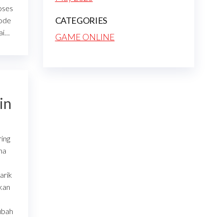
oses
CATEGORIES
tode
ai…
GAME ONLINE
in
ing
ma
arik
kan
ubah