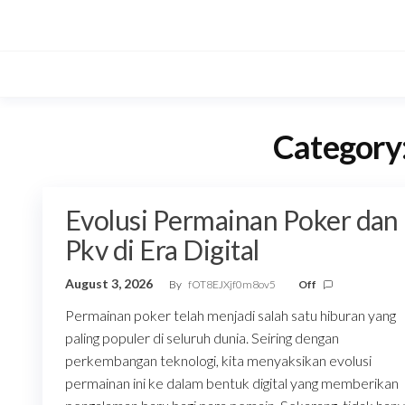
Skip
to
the
content
Category
Evolusi Permainan Poker dan
Pkv di Era Digital
August 3, 2026
By
fOT8EJXjf0m8ov5
Off
Permainan poker telah menjadi salah satu hiburan yang
paling populer di seluruh dunia. Seiring dengan
perkembangan teknologi, kita menyaksikan evolusi
permainan ini ke dalam bentuk digital yang memberikan