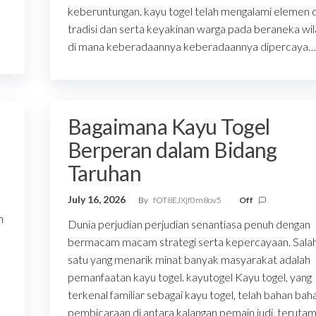
keberuntungan. kayu togel telah mengalami elemen d
tradisi dan serta keyakinan warga pada beraneka wil
di mana keberadaannya keberadaannya dipercaya…
Bagaimana Kayu Togel
Berperan dalam Bidang
Taruhan
July 16, 2026
By
fOT8EJXjf0m8ov5
Off
n
Dunia perjudian perjudian senantiasa penuh dengan
bermacam macam strategi serta kepercayaan. Sala
satu yang menarik minat banyak masyarakat adalah
pemanfaatan kayu togel. kayutogel Kayu togel, yang
terkenal familiar sebagai kayu togel, telah bahan bah
pembicaraan di antara kalangan pemain judi, teruta