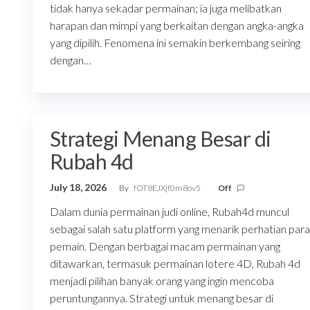
tidak hanya sekadar permainan; ia juga melibatkan
harapan dan mimpi yang berkaitan dengan angka-angka
yang dipilih. Fenomena ini semakin berkembang seiring
dengan…
Strategi Menang Besar di
Rubah 4d
July 18, 2026
By
fOT8EJXjf0m8ov5
Off
Dalam dunia permainan judi online, Rubah4d muncul
sebagai salah satu platform yang menarik perhatian para
pemain. Dengan berbagai macam permainan yang
ditawarkan, termasuk permainan lotere 4D, Rubah 4d
menjadi pilihan banyak orang yang ingin mencoba
peruntungannya. Strategi untuk menang besar di