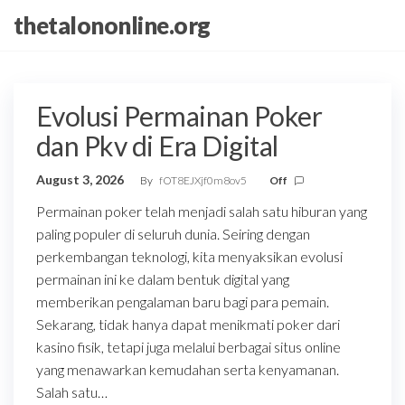
Skip
thetalononline.org
to
the
content
Evolusi Permainan Poker
dan Pkv di Era Digital
August 3, 2026
By
fOT8EJXjf0m8ov5
Off
Permainan poker telah menjadi salah satu hiburan yang
paling populer di seluruh dunia. Seiring dengan
perkembangan teknologi, kita menyaksikan evolusi
permainan ini ke dalam bentuk digital yang
memberikan pengalaman baru bagi para pemain.
Sekarang, tidak hanya dapat menikmati poker dari
kasino fisik, tetapi juga melalui berbagai situs online
yang menawarkan kemudahan serta kenyamanan.
Salah satu…