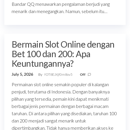
Bandar QQ menawarkan pengalaman berjudi yang
menarik dan menegangkan. Namun, sebelum itu…
Bermain Slot Online dengan
Bet 100 dan 200: Apa
Keuntungannya?
July 5, 2026
By
fOT8EJXjf0m8ov5
Off
Permainan slot online semakin populer di kalangan
penjudi, terutama di Indonesia. Dengan banyaknya
pilihan yang tersedia, pemain kini dapat menikmati
berbagai jenis permainan dengan berbagai macam
taruhan. Di antara pilihan yang disediakan, taruhan 100
dan 200 menjadi sangat menarik untuk
dipertimbangkan. Tidak hanya memberikan akses ke