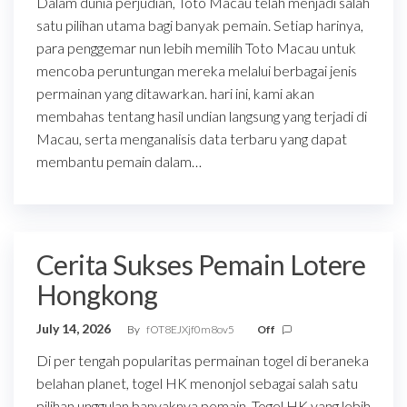
Dalam dunia perjudian, Toto Macau telah menjadi salah
satu pilihan utama bagi banyak pemain. Setiap harinya,
para penggemar nun lebih memilih Toto Macau untuk
mencoba peruntungan mereka melalui berbagai jenis
permainan yang ditawarkan. hari ini, kami akan
membahas tentang hasil undian langsung yang terjadi di
Macau, serta menganalisis data terbaru yang dapat
membantu pemain dalam…
Cerita Sukses Pemain Lotere
Hongkong
July 14, 2026
By
fOT8EJXjf0m8ov5
Off
Di per tengah popularitas permainan togel di beraneka
belahan planet, togel HK menonjol sebagai salah satu
pilihan unggulan banyaknya pemain. Togel HK yang lebih