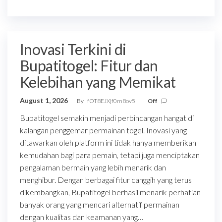
Inovasi Terkini di
Bupatitogel: Fitur dan
Kelebihan yang Memikat
August 1, 2026
By
fOT8EJXjf0m8ov5
Off
Bupatitogel semakin menjadi perbincangan hangat di
kalangan penggemar permainan togel. Inovasi yang
ditawarkan oleh platform ini tidak hanya memberikan
kemudahan bagi para pemain, tetapi juga menciptakan
pengalaman bermain yang lebih menarik dan
menghibur. Dengan berbagai fitur canggih yang terus
dikembangkan, Bupatitogel berhasil menarik perhatian
banyak orang yang mencari alternatif permainan
dengan kualitas dan keamanan yang…