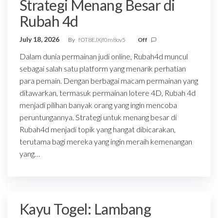
Strategi Menang Besar di
Rubah 4d
July 18, 2026
By
fOT8EJXjf0m8ov5
Off
Dalam dunia permainan judi online, Rubah4d muncul
sebagai salah satu platform yang menarik perhatian
para pemain. Dengan berbagai macam permainan yang
ditawarkan, termasuk permainan lotere 4D, Rubah 4d
menjadi pilihan banyak orang yang ingin mencoba
peruntungannya. Strategi untuk menang besar di
Rubah4d menjadi topik yang hangat dibicarakan,
terutama bagi mereka yang ingin meraih kemenangan
yang…
Kayu Togel: Lambang