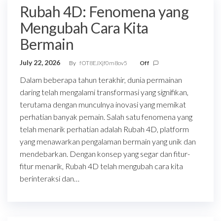
Rubah 4D: Fenomena yang
Mengubah Cara Kita
Bermain
July 22, 2026
By
fOT8EJXjf0m8ov5
Off
Dalam beberapa tahun terakhir, dunia permainan
daring telah mengalami transformasi yang signifikan,
terutama dengan munculnya inovasi yang memikat
perhatian banyak pemain. Salah satu fenomena yang
telah menarik perhatian adalah Rubah 4D, platform
yang menawarkan pengalaman bermain yang unik dan
mendebarkan. Dengan konsep yang segar dan fitur-
fitur menarik, Rubah 4D telah mengubah cara kita
berinteraksi dan…