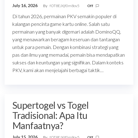
July 16, 2026
By
fOT8EJXjf0m8ov5
Off
Di tahun 2026, permainan PKV semakin populer di
kalangan pencinta game kartu online. Salah satu
permainan yang banyak digemari adalah DominoQQ,
yang menawarkan beragam keseruan dan tantangan
untuk para pemain. Dengan kombinasi strategi yang
pas dan ilmu yang memadai, pemain bisa mendapatkan
sukses dan keuntungan yang signifikan. Dalam konteks
PKV, kami akan menjelajahi berbagai taktik…
Supertogel vs Togel
Tradisional: Apa Itu
Manfaatnya?
July 15, 2026
By
fOT8EJXjf0m8ov5
Off