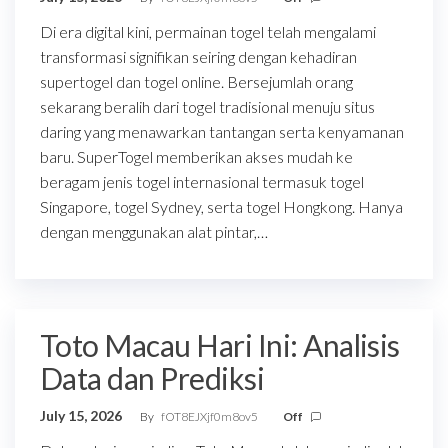
Di era digital kini, permainan togel telah mengalami
transformasi signifikan seiring dengan kehadiran
supertogel dan togel online. Bersejumlah orang
sekarang beralih dari togel tradisional menuju situs
daring yang menawarkan tantangan serta kenyamanan
baru. SuperTogel memberikan akses mudah ke
beragam jenis togel internasional termasuk togel
Singapore, togel Sydney, serta togel Hongkong. Hanya
dengan menggunakan alat pintar,…
Toto Macau Hari Ini: Analisis
Data dan Prediksi
July 15, 2026
By
fOT8EJXjf0m8ov5
Off