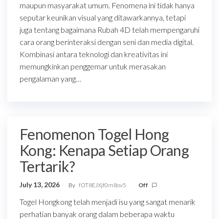
maupun masyarakat umum. Fenomena ini tidak hanya
seputar keunikan visual yang ditawarkannya, tetapi
juga tentang bagaimana Rubah 4D telah mempengaruhi
cara orang berinteraksi dengan seni dan media digital.
Kombinasi antara teknologi dan kreativitas ini
memungkinkan penggemar untuk merasakan
pengalaman yang…
Fenomenon Togel Hong
Kong: Kenapa Setiap Orang
Tertarik?
July 13, 2026
By
fOT8EJXjf0m8ov5
Off
Togel Hongkong telah menjadi isu yang sangat menarik
perhatian banyak orang dalam beberapa waktu