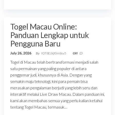
Togel Macau Online:
Panduan Lengkap untuk
Pengguna Baru
July 26, 2026
By
fOT8EJXjf0m8ov5
Off
Togel di Macau telah bertransformasi menjadi salah
satu permainan yang paling populer di antara
penggemar judi, khususnya di Asia. Dengan yang
semakin maju teknologi, kini para pemain bisa
merasakan pengalaman berjudi yang lebih seru dan
interaktif melalui Live Draw Macau. Dalam panduan ini,
kami akan membahas semua yang perlu kalian ketahui
tentang Togel Macau, termasuk…