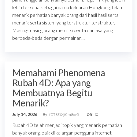
lebih terkenal sebagai nama keluaran Hongkong, telah
menarik perhatian banyak orang dari hasil hasil serta
menarik serta sistem yang terstruktur terstruktur.
Masing-masing orang memiliki cerita dan asa yang
berbeda-beda dengan permainan…
Memahami Phenomena
Rubah 4D: Apa yang
Membuatnya Begitu
Menarik?
July 14, 2026
By
fOT8EJXjf0m8ov5
Off
Rubah 4D telah menjadi topik yang menarik perhatian
banyak orang, baik di kalangan pengguna internet