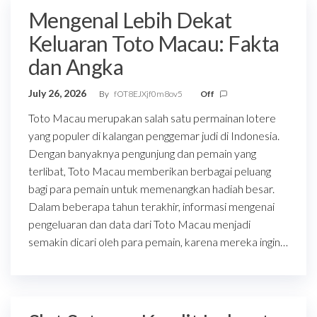
Mengenal Lebih Dekat
Keluaran Toto Macau: Fakta
dan Angka
July 26, 2026
By
fOT8EJXjf0m8ov5
Off
Toto Macau merupakan salah satu permainan lotere
yang populer di kalangan penggemar judi di Indonesia.
Dengan banyaknya pengunjung dan pemain yang
terlibat, Toto Macau memberikan berbagai peluang
bagi para pemain untuk memenangkan hadiah besar.
Dalam beberapa tahun terakhir, informasi mengenai
pengeluaran dan data dari Toto Macau menjadi
semakin dicari oleh para pemain, karena mereka ingin…