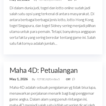
Di dalam dunia judi, togel dan lotto online sudah jadi
salah satu opsi yang terkenal di antara masyarakat. Di
antara berbagai berbagai jenis lotto, lotto Hong Kong,
togel Singapura, dan togel Sidney sering menjadi pilihan
utama untuk para pemain. Tetapi, banyaknya anggapan
serta fakta yang sering beredar tentang game ini. Salah
satu faktornya adalah jumlah…
Maha 4D: Petualangan
May 1, 2026
By
fOT8EJXjf0m8ov5
Off
Maha 4D adalah sebuah pengalaman yg tidak bisa lupa,
menawarkan perjalanan menarik bagi bagi penggemar
game angka. Dalam alam yang penuh rintangan ini,
maha 4D menjadi salah satu istilah yg sering dicari oleh