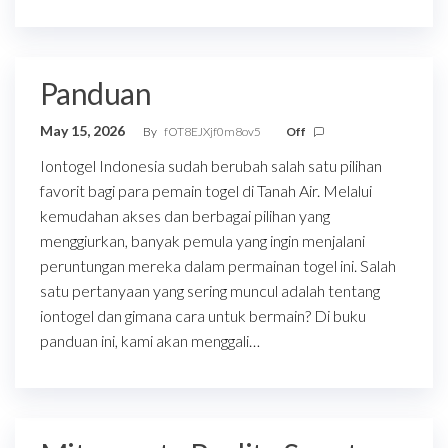
Panduan
May 15, 2026
By
fOT8EJXjf0m8ov5
Off
Iontogel Indonesia sudah berubah salah satu pilihan
favorit bagi para pemain togel di Tanah Air. Melalui
kemudahan akses dan berbagai pilihan yang
menggiurkan, banyak pemula yang ingin menjalani
peruntungan mereka dalam permainan togel ini. Salah
satu pertanyaan yang sering muncul adalah tentang
iontogel dan gimana cara untuk bermain? Di buku
panduan ini, kami akan menggali…