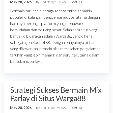
May 28, 2026
By
fOT8EJXjf0m8ov5
Off
Bermain taruhan olahraga secara online semakin
populer di kalangan penggemar judi, terutama dengan
hadirnya berbagai platform yang menawarkan
kemudahan dan peluang besar. Salah satu situs yang
banyak dibicarakan adalah Warga88, yang dikenal
sebagai agen Sbobet88. Dengan banyaknya pilihan
yang ditawarkan, pemain bisa merasakan pengalaman
taruhan yang lebih menarik dan seru, terutama dalam
bentuk mix parlay.…
Strategi Sukses Bermain Mix
Parlay di Situs Warga88
May 28, 2026
By
fOT8EJXjf0m8ov5
Off