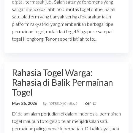
digital, termasuk judi. Salah satunya fenomena yang
sangat mencolok ialah popularitas togel online. Salah
satu platform yang banyak sering dibicarakan ialah
platform rakyat4d, yang memberikan berbagai tipe
permainan togel, mulai dari togel Singapore sampai
togel Hongkong. Tenor seperti istilah toto…
Rahasia Togel Warga:
Rahasia di Balik Permainan
Togel
May 26, 2026
By
fOT8EJXjf0m8ov5
Off
Di dalam alam perjudian di dalam Indonesia, permainan
togel maupun toto gelap telah menjadi salah satu
permainan paling menarik perhatian. Di balik layar, ada