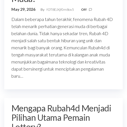
May 29, 2026
By
fOT8EJXjf0m8ov5
Off
Dalam beberapa tahun terakhir, fenomena Rubah 4D
telah menarik perhatian generasi muda di berbagai
belahan dunia. Tidak hanya sekadar tren, Rubah 4D
menjadi salah satu bentuk hiburan yang unik dan
menarik bagi banyak orang. Kemunculan Rubah4d di
tengah masyarakat terutama di kalangan anak muda
menunjukkan bagaimana teknologi dan kreativitas
dapat bersinergi untuk menciptakan pengalaman
baru…
Mengapa Rubah4d Menjadi
Pilihan Utama Pemain
Lottery?