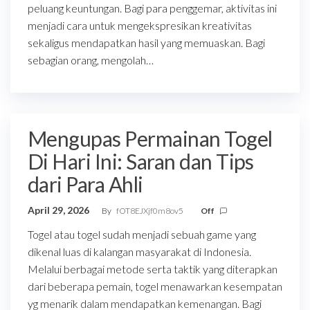
peluang keuntungan. Bagi para penggemar, aktivitas ini
menjadi cara untuk mengekspresikan kreativitas
sekaligus mendapatkan hasil yang memuaskan. Bagi
sebagian orang, mengolah…
Mengupas Permainan Togel
Di Hari Ini: Saran dan Tips
dari Para Ahli
April 29, 2026
By
fOT8EJXjf0m8ov5
Off
Togel atau togel sudah menjadi sebuah game yang
dikenal luas di kalangan masyarakat di Indonesia.
Melalui berbagai metode serta taktik yang diterapkan
dari beberapa pemain, togel menawarkan kesempatan
yg menarik dalam mendapatkan kemenangan. Bagi