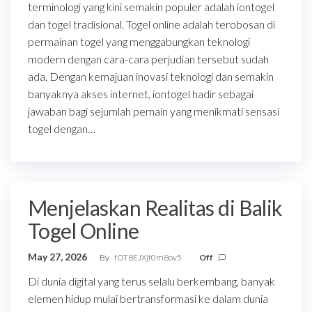
terminologi yang kini semakin populer adalah iontogel
dan togel tradisional. Togel online adalah terobosan di
permainan togel yang menggabungkan teknologi
modern dengan cara-cara perjudian tersebut sudah
ada. Dengan kemajuan inovasi teknologi dan semakin
banyaknya akses internet, iontogel hadir sebagai
jawaban bagi sejumlah pemain yang menikmati sensasi
togel dengan…
Menjelaskan Realitas di Balik
Togel Online
May 27, 2026
By
fOT8EJXjf0m8ov5
Off
Di dunia digital yang terus selalu berkembang, banyak
elemen hidup mulai bertransformasi ke dalam dunia