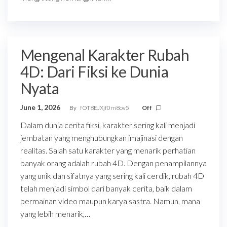
Mengenal Karakter Rubah
4D: Dari Fiksi ke Dunia
Nyata
June 1, 2026
By
fOT8EJXjf0m8ov5
Off
Dalam dunia cerita fiksi, karakter sering kali menjadi
jembatan yang menghubungkan imajinasi dengan
realitas. Salah satu karakter yang menarik perhatian
banyak orang adalah rubah 4D. Dengan penampilannya
yang unik dan sifatnya yang sering kali cerdik, rubah 4D
telah menjadi simbol dari banyak cerita, baik dalam
permainan video maupun karya sastra. Namun, mana
yang lebih menarik,…