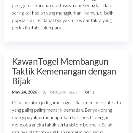
penggemar karena reputasinya dan sering kali dan
sering kali hadiah yang menggiurkan. Namun, di balik
popularitas, terdapat banyak mitos dan fakta yang
perlu diketahui oleh para…
KawanTogel Membangun
Taktik Kemenangan dengan
Bijak
May 24, 2026
By
fOT8EJXjf0m8ov5
Off
Di dalam alam judi, game togel selalu menjadi salah satu
yang paling paling menarik perhatian. Banyak orang
mengupayakan mendapatkan hasil positif dengan
mencoba aneka taktik serta sistem bermain. Salah
satunya platform yang kian semakin populer di