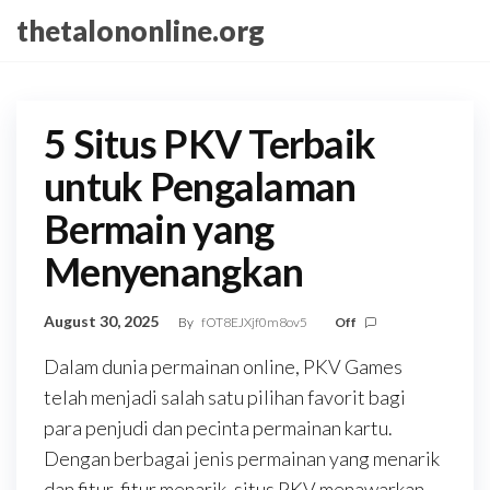
Skip
thetalononline.org
to
the
content
5 Situs PKV Terbaik
untuk Pengalaman
Bermain yang
Menyenangkan
August 30, 2025
By
fOT8EJXjf0m8ov5
Off
Dalam dunia permainan online, PKV Games
telah menjadi salah satu pilihan favorit bagi
para penjudi dan pecinta permainan kartu.
Dengan berbagai jenis permainan yang menarik
dan fitur-fitur menarik, situs PKV menawarkan