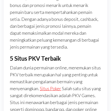
bonus dan promosi menarik untuk menarik
pemain baru serta mempertahankan pemain
setia. Dengan adanya bonus deposit, cashback,
dan berbagai jenis promosi lainnya, pemain
dapat memaksimalkan modal mereka dan
meningkatkan peluang kemenangan di berbagai
jenis permainan yang tersedia.
5 Situs PKV Terbaik
Dalam dunia permainan online, menemukan situs
PKV terbaik merupakan hal yang penting untuk
memastikan pengalaman bermain yang
menyenangkan.
Situs Poker
Salah satu situs yang
sangat direkomendasikan adalah PKV Games.
Situs ini menawarkan berbagai jenis permainan
seperti dominoqq, bandarqq, dan poker online