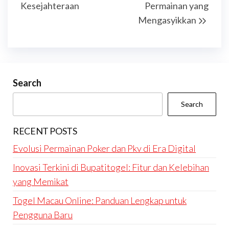
Kesejahteraan
Permainan yang
Mengasyikkan
Search
Search
RECENT POSTS
Evolusi Permainan Poker dan Pkv di Era Digital
Inovasi Terkini di Bupatitogel: Fitur dan Kelebihan
yang Memikat
Togel Macau Online: Panduan Lengkap untuk
Pengguna Baru