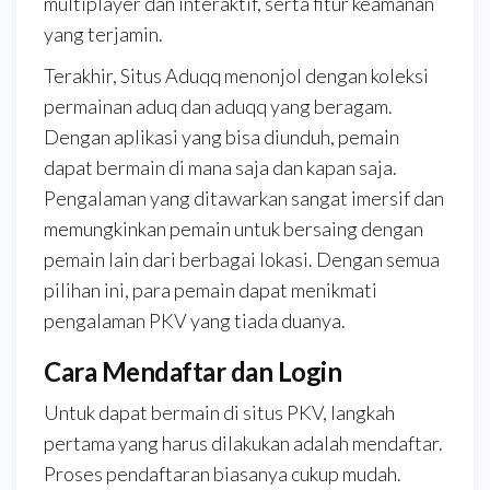
multiplayer dan interaktif, serta fitur keamanan
yang terjamin.
Terakhir, Situs Aduqq menonjol dengan koleksi
permainan aduq dan aduqq yang beragam.
Dengan aplikasi yang bisa diunduh, pemain
dapat bermain di mana saja dan kapan saja.
Pengalaman yang ditawarkan sangat imersif dan
memungkinkan pemain untuk bersaing dengan
pemain lain dari berbagai lokasi. Dengan semua
pilihan ini, para pemain dapat menikmati
pengalaman PKV yang tiada duanya.
Cara Mendaftar dan Login
Untuk dapat bermain di situs PKV, langkah
pertama yang harus dilakukan adalah mendaftar.
Proses pendaftaran biasanya cukup mudah.