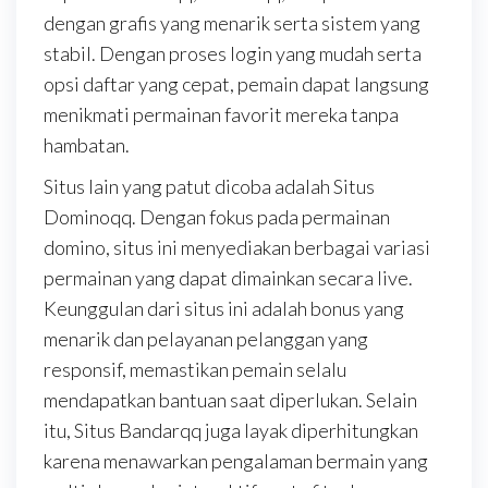
dengan grafis yang menarik serta sistem yang
stabil. Dengan proses login yang mudah serta
opsi daftar yang cepat, pemain dapat langsung
menikmati permainan favorit mereka tanpa
hambatan.
Situs lain yang patut dicoba adalah Situs
Dominoqq. Dengan fokus pada permainan
domino, situs ini menyediakan berbagai variasi
permainan yang dapat dimainkan secara live.
Keunggulan dari situs ini adalah bonus yang
menarik dan pelayanan pelanggan yang
responsif, memastikan pemain selalu
mendapatkan bantuan saat diperlukan. Selain
itu, Situs Bandarqq juga layak diperhitungkan
karena menawarkan pengalaman bermain yang