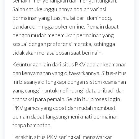
semakin menyenangkan dan menguntungkan.
Salah satu keunggulannya adalah variasi
permainan yang luas, mulai dari dominoqq,
bandarqq, hingga poker online. Pemain dapat
dengan mudah menemukan permainan yang
sesuai dengan preferensi mereka, sehingga
tidak akan merasa bosan saat bermain.
Keuntungan lain dari situs PKV adalah keamanan
dan kenyamanan yang ditawarkannya. Situs-situs
ini biasanya dilengkapi dengan sistem keamanan
yang canggih untuk melindungi data pribadi dan
transaksi para pemain. Selain itu, proses login
PKV games yang cepat dan mudah membuat
pemain dapat langsung menikmati permainan
tanpa hambatan.
Terakhir, situs PKV seringkali menawarkan