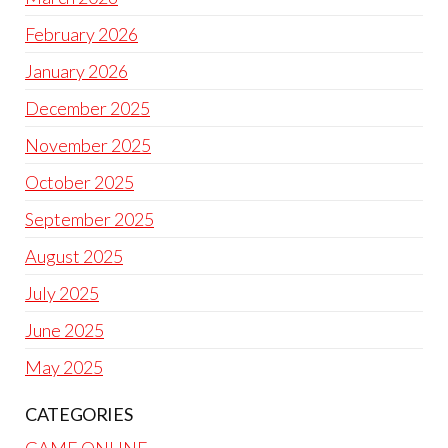
February 2026
January 2026
December 2025
November 2025
October 2025
September 2025
August 2025
July 2025
June 2025
May 2025
CATEGORIES