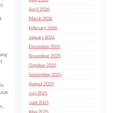
ni
April 2026
March 2026
f
February 2026
January 2026
December 2025
yang
November 2025
it
October 2025
September 2025
August 2025
is
utan
July 2025
June 2025
n,
May 2025