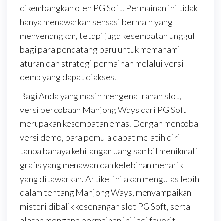
dikembangkan oleh PG Soft. Permainan ini tidak
hanya menawarkan sensasi bermain yang
menyenangkan, tetapi juga kesempatan unggul
bagi para pendatang baru untuk memahami
aturan dan strategi permainan melalui versi
demo yang dapat diakses.
Bagi Anda yang masih mengenal ranah slot,
versi percobaan Mahjong Ways dari PG Soft
merupakan kesempatan emas. Dengan mencoba
versi demo, para pemula dapat melatih diri
tanpa bahaya kehilangan uang sambil menikmati
grafis yang menawan dan kelebihan menarik
yang ditawarkan. Artikel ini akan mengulas lebih
dalam tentang Mahjong Ways, menyampaikan
misteri dibalik kesenangan slot PG Soft, serta
alasan mengapa permainan ini jadi favorit