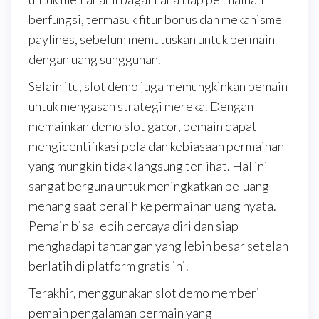
berfungsi, termasuk fitur bonus dan mekanisme
paylines, sebelum memutuskan untuk bermain
dengan uang sungguhan.
Selain itu, slot demo juga memungkinkan pemain
untuk mengasah strategi mereka. Dengan
memainkan demo slot gacor, pemain dapat
mengidentifikasi pola dan kebiasaan permainan
yang mungkin tidak langsung terlihat. Hal ini
sangat berguna untuk meningkatkan peluang
menang saat beralih ke permainan uang nyata.
Pemain bisa lebih percaya diri dan siap
menghadapi tantangan yang lebih besar setelah
berlatih di platform gratis ini.
Terakhir, menggunakan slot demo memberi
pemain pengalaman bermain yang