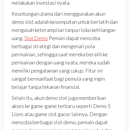
melakukan investasi nyata.
Keuntungan utama dari menggunakan akun
demo slot adalah kesempatan untuk berlatih dan
mengasah keterampilan tanpa risiko kehilangan
uang.
Slot Demo
Pemain dapat mencoba
berbagai strategi dan mengenali pola
permainan, sehingga saat mereka beralih ke
permainan dengan uang nyata, mereka sudah
memiliki pengalaman yang cukup. Fitur ini
sangat bermanfaat bagi pemula yang ingin
belajar tanpa tekanan finansial.
Selain itu, akun demo slot juga memberikan
akses ke game-game terbaru seperti Demo 5
Lions atau game slot gacor lainnya. Dengan
mencoba berbagai slot demo, pemain dapat