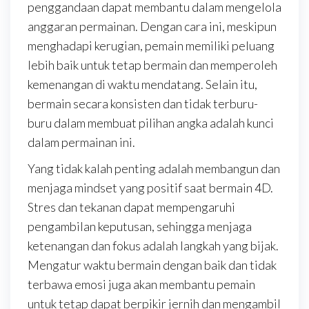
penggandaan dapat membantu dalam mengelola
anggaran permainan. Dengan cara ini, meskipun
menghadapi kerugian, pemain memiliki peluang
lebih baik untuk tetap bermain dan memperoleh
kemenangan di waktu mendatang. Selain itu,
bermain secara konsisten dan tidak terburu-
buru dalam membuat pilihan angka adalah kunci
dalam permainan ini.
Yang tidak kalah penting adalah membangun dan
menjaga mindset yang positif saat bermain 4D.
Stres dan tekanan dapat mempengaruhi
pengambilan keputusan, sehingga menjaga
ketenangan dan fokus adalah langkah yang bijak.
Mengatur waktu bermain dengan baik dan tidak
terbawa emosi juga akan membantu pemain
untuk tetap dapat berpikir jernih dan mengambil