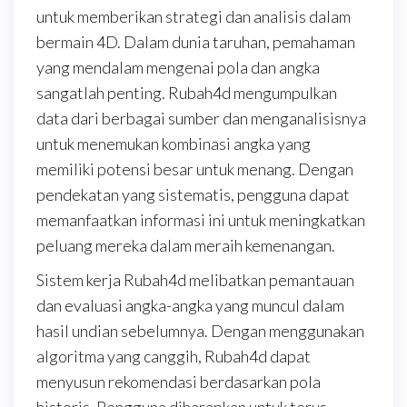
untuk memberikan strategi dan analisis dalam
bermain 4D. Dalam dunia taruhan, pemahaman
yang mendalam mengenai pola dan angka
sangatlah penting. Rubah4d mengumpulkan
data dari berbagai sumber dan menganalisisnya
untuk menemukan kombinasi angka yang
memiliki potensi besar untuk menang. Dengan
pendekatan yang sistematis, pengguna dapat
memanfaatkan informasi ini untuk meningkatkan
peluang mereka dalam meraih kemenangan.
Sistem kerja Rubah4d melibatkan pemantauan
dan evaluasi angka-angka yang muncul dalam
hasil undian sebelumnya. Dengan menggunakan
algoritma yang canggih, Rubah4d dapat
menyusun rekomendasi berdasarkan pola