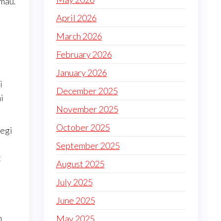
mau.
April 2026
March 2026
February 2026
January 2026
i
December 2025
i
November 2025
October 2025
tegi
September 2025
t
August 2025
July 2025
June 2025
n
May 2025