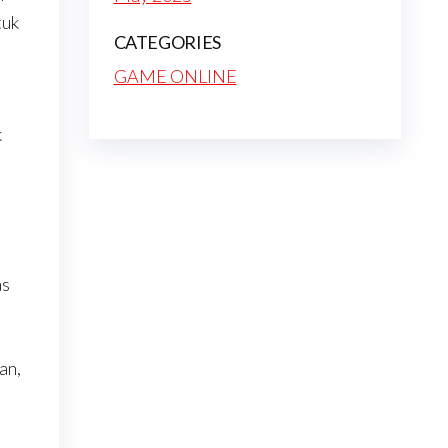
tuk
CATEGORIES
GAME ONLINE
k
as
an,