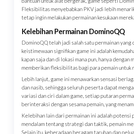
bantuan untuk alat bergerak, game seperti Dom
Fleksibilitas menyebabkan PKV jadi lebih menari
tetap ingin melakukan permainan kesukaan merek
Kelebihan Permainan DominoQQ
DominoQQ telah jadi salah satu permainan yang c
keistimewaan signifikan game ini adalah kemudah
kapan saja dan di lokasi mana pun, hanya dengan
memberikan fleksibilitas bagi para pemain untuk m
Lebih lanjut, game ini menawarkan sensasi berla
dan nasib, sehingga seluruh peserta dapat meng
variasi dan ciri dalam game, setiap putaran per
berinteraksi dengan sesama pemain, yang menamb
Kelebihan lain dari permainan ini adalah potensi
mendalam tentang strategi dan taktik, pemain m
Selain itu, keberadaan beragam taruhan dan pel