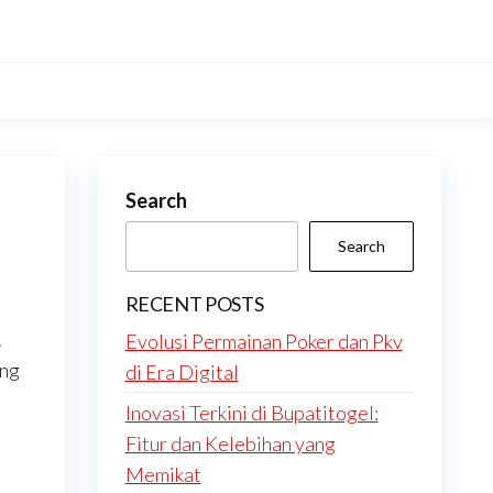
Search
Search
RECENT POSTS
.
Evolusi Permainan Poker dan Pkv
ang
di Era Digital
Inovasi Terkini di Bupatitogel:
Fitur dan Kelebihan yang
Memikat