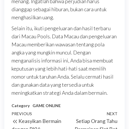
menang. Ingatlah bahwa perjudian harus
dianggap sebagai hiburan, bukan cara untuk
menghasilkan uang.
Selain itu, ikuti pengeluaran dan hasil terbaru
dari Macau Pools. Data Macau dan pengeluaran
Macau memberikan wawasan tentang pola
angka yang mungkin muncul. Dengan
menganalisis informasi ini, Anda bisa membuat
keputusan yang lebih hati-hati saat memilih
nomor untuk taruhan Anda. Selalu cermati hasil
dan gunakan data yang tersedia untuk
meningkatkan strategi Anda dalam bermain.
Category
GAME ONLINE
Post
Previous
PREVIOUS
NEXT
Next
Keasyikan Bermain
Setiap Orang Tahu
navigation
Post
Post