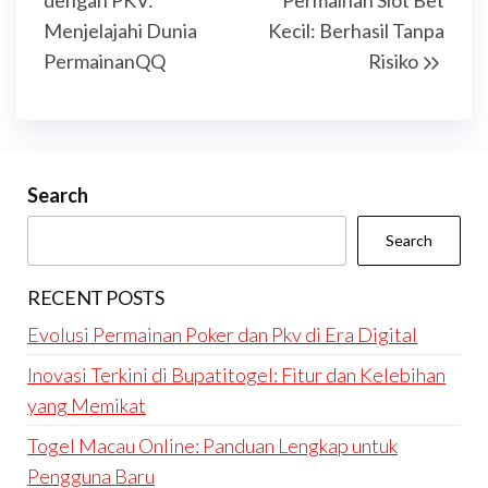
dengan PKV:
Permainan Slot Bet
Menjelajahi Dunia
Kecil: Berhasil Tanpa
PermainanQQ
Risiko
Search
Search
RECENT POSTS
Evolusi Permainan Poker dan Pkv di Era Digital
Inovasi Terkini di Bupatitogel: Fitur dan Kelebihan
yang Memikat
Togel Macau Online: Panduan Lengkap untuk
Pengguna Baru