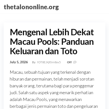
Skip
thetalononline.org
to
the
content
Mengenal Lebih Dekat
Macau Pools: Panduan
Keluaran dan Toto
July 5, 2026
By
fOT8EJXjf0m8ov5
Off
Macau, sebuah tujuan yang terkenal dengan
hiburan dan permainan, telah menjadi sorotan
banyak orang, terutama bagi para penggemar
judi. Salah satu aspek yang menarik perhatian
adalah Macau Pools, yang menawarkan
berbagai jenis permainan toto dan pengeluaran