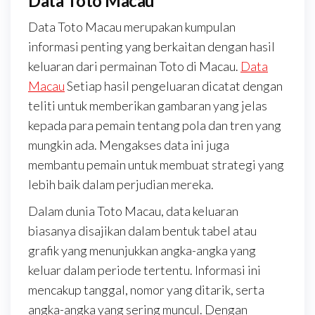
Data Toto Macau
Data Toto Macau merupakan kumpulan
informasi penting yang berkaitan dengan hasil
keluaran dari permainan Toto di Macau.
Data
Macau
Setiap hasil pengeluaran dicatat dengan
teliti untuk memberikan gambaran yang jelas
kepada para pemain tentang pola dan tren yang
mungkin ada. Mengakses data ini juga
membantu pemain untuk membuat strategi yang
lebih baik dalam perjudian mereka.
Dalam dunia Toto Macau, data keluaran
biasanya disajikan dalam bentuk tabel atau
grafik yang menunjukkan angka-angka yang
keluar dalam periode tertentu. Informasi ini
mencakup tanggal, nomor yang ditarik, serta
angka-angka yang sering muncul. Dengan