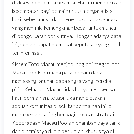
diakses oleh semua peserta. Hal ini memberikan
kesempatan bagi pemain untuk menganalisis
hasil sebelumnya dan menentukan angka-angka
yang memiliki kemungkinan besar untuk muncul
di pengeluaran berikutnya. Dengan adanya data
ini, pemain dapat membuat keputusan yang lebih
terinformasi.
Sistem Toto Macau menjadi bagian integral dari
Macau Pools, di mana para pemain dapat
memasang taruhan pada angka yang mereka
pilih. Keluaran Macau tidak hanya memberikan
hasil permainan, tetapi juga menciptakan
sebuah komunitas di sekitar permainan ini, di
mana pemain saling berbagi tips dan strategi.
Keberadaan Macau Pools menambah daya tarik
dan dinamisnya dunia perjudian, khususnya di