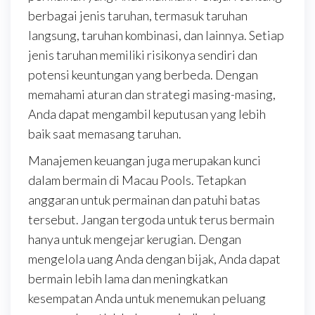
berbagai jenis taruhan, termasuk taruhan
langsung, taruhan kombinasi, dan lainnya. Setiap
jenis taruhan memiliki risikonya sendiri dan
potensi keuntungan yang berbeda. Dengan
memahami aturan dan strategi masing-masing,
Anda dapat mengambil keputusan yang lebih
baik saat memasang taruhan.
Manajemen keuangan juga merupakan kunci
dalam bermain di Macau Pools. Tetapkan
anggaran untuk permainan dan patuhi batas
tersebut. Jangan tergoda untuk terus bermain
hanya untuk mengejar kerugian. Dengan
mengelola uang Anda dengan bijak, Anda dapat
bermain lebih lama dan meningkatkan
kesempatan Anda untuk menemukan peluang