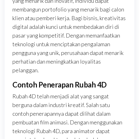
yang menarik dan inovatif, individu dapat
membangun portofolio yang menarik bagi calon
klien atau pemberi kerja. Bagi bisnis, kreativitas
digital adalah kunci untuk membedakan diri di
pasar yang kompetitif. Dengan memanfaatkan
teknologi untuk menciptakan pengalaman
pengguna yang unik, perusahaan dapat menarik
perhatian dan meningkatkan loyalitas
pelanggan.
Contoh Penerapan Rubah 4D
Rubah 4D telah menjadi alat yang sangat
berguna dalam industri kreatif. Salah satu
contoh penerapannya dapat dilihat dalam
pembuatan film animasi. Dengan menggunakan
teknologi Rubah 4D, para animator dapat