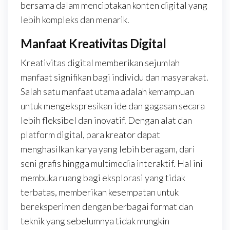
bersama dalam menciptakan konten digital yang
lebih kompleks dan menarik.
Manfaat Kreativitas Digital
Kreativitas digital memberikan sejumlah
manfaat signifikan bagi individu dan masyarakat.
Salah satu manfaat utama adalah kemampuan
untuk mengekspresikan ide dan gagasan secara
lebih fleksibel dan inovatif. Dengan alat dan
platform digital, para kreator dapat
menghasilkan karya yang lebih beragam, dari
seni grafis hingga multimedia interaktif. Hal ini
membuka ruang bagi eksplorasi yang tidak
terbatas, memberikan kesempatan untuk
bereksperimen dengan berbagai format dan
teknik yang sebelumnya tidak mungkin