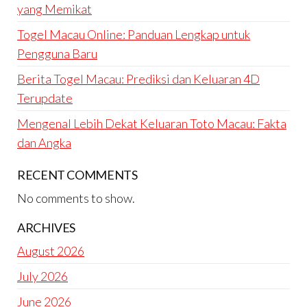
yang Memikat
Togel Macau Online: Panduan Lengkap untuk
Pengguna Baru
Berita Togel Macau: Prediksi dan Keluaran 4D
Terupdate
Mengenal Lebih Dekat Keluaran Toto Macau: Fakta
dan Angka
RECENT COMMENTS
No comments to show.
ARCHIVES
August 2026
July 2026
June 2026