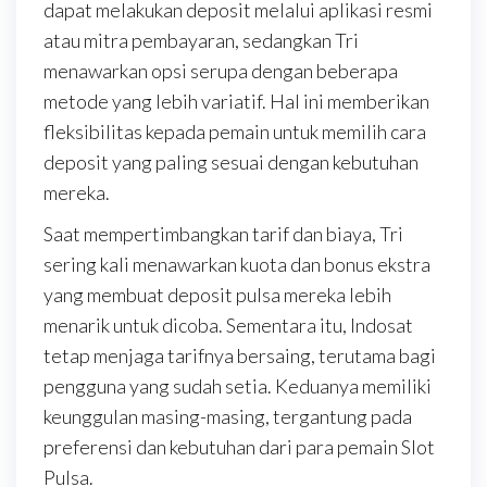
dapat melakukan deposit melalui aplikasi resmi
atau mitra pembayaran, sedangkan Tri
menawarkan opsi serupa dengan beberapa
metode yang lebih variatif. Hal ini memberikan
fleksibilitas kepada pemain untuk memilih cara
deposit yang paling sesuai dengan kebutuhan
mereka.
Saat mempertimbangkan tarif dan biaya, Tri
sering kali menawarkan kuota dan bonus ekstra
yang membuat deposit pulsa mereka lebih
menarik untuk dicoba. Sementara itu, Indosat
tetap menjaga tarifnya bersaing, terutama bagi
pengguna yang sudah setia. Keduanya memiliki
keunggulan masing-masing, tergantung pada
preferensi dan kebutuhan dari para pemain Slot
Pulsa.