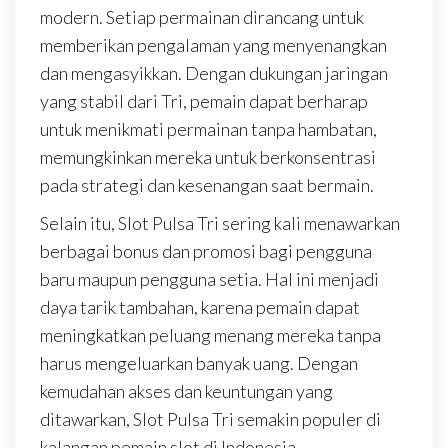
modern. Setiap permainan dirancang untuk
memberikan pengalaman yang menyenangkan
dan mengasyikkan. Dengan dukungan jaringan
yang stabil dari Tri, pemain dapat berharap
untuk menikmati permainan tanpa hambatan,
memungkinkan mereka untuk berkonsentrasi
pada strategi dan kesenangan saat bermain.
Selain itu, Slot Pulsa Tri sering kali menawarkan
berbagai bonus dan promosi bagi pengguna
baru maupun pengguna setia. Hal ini menjadi
daya tarik tambahan, karena pemain dapat
meningkatkan peluang menang mereka tanpa
harus mengeluarkan banyak uang. Dengan
kemudahan akses dan keuntungan yang
ditawarkan, Slot Pulsa Tri semakin populer di
kalangan pemain slot di Indonesia.