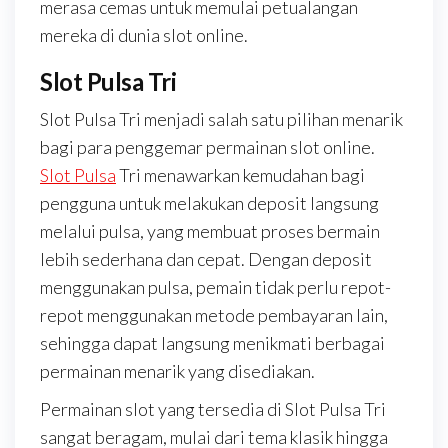
merasa cemas untuk memulai petualangan
mereka di dunia slot online.
Slot Pulsa Tri
Slot Pulsa Tri menjadi salah satu pilihan menarik
bagi para penggemar permainan slot online.
Slot Pulsa
Tri menawarkan kemudahan bagi
pengguna untuk melakukan deposit langsung
melalui pulsa, yang membuat proses bermain
lebih sederhana dan cepat. Dengan deposit
menggunakan pulsa, pemain tidak perlu repot-
repot menggunakan metode pembayaran lain,
sehingga dapat langsung menikmati berbagai
permainan menarik yang disediakan.
Permainan slot yang tersedia di Slot Pulsa Tri
sangat beragam, mulai dari tema klasik hingga