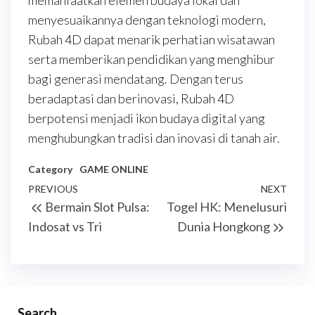
memanfaatkan elemen budaya lokal dan
menyesuaikannya dengan teknologi modern,
Rubah 4D dapat menarik perhatian wisatawan
serta memberikan pendidikan yang menghibur
bagi generasi mendatang. Dengan terus
beradaptasi dan berinovasi, Rubah 4D
berpotensi menjadi ikon budaya digital yang
menghubungkan tradisi dan inovasi di tanah air.
Category
GAME ONLINE
Post
Previous
PREVIOUS
NEXT
Next
Bermain Slot Pulsa:
Togel HK: Menelusuri
navigation
Post
Post
Indosat vs Tri
Dunia Hongkong
Search