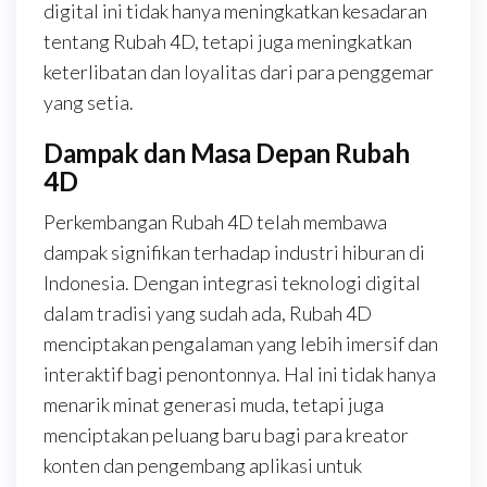
digital ini tidak hanya meningkatkan kesadaran
tentang Rubah 4D, tetapi juga meningkatkan
keterlibatan dan loyalitas dari para penggemar
yang setia.
Dampak dan Masa Depan Rubah
4D
Perkembangan Rubah 4D telah membawa
dampak signifikan terhadap industri hiburan di
Indonesia. Dengan integrasi teknologi digital
dalam tradisi yang sudah ada, Rubah 4D
menciptakan pengalaman yang lebih imersif dan
interaktif bagi penontonnya. Hal ini tidak hanya
menarik minat generasi muda, tetapi juga
menciptakan peluang baru bagi para kreator
konten dan pengembang aplikasi untuk