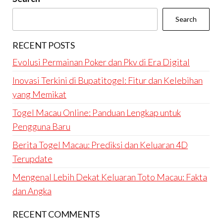
Search
RECENT POSTS
Evolusi Permainan Poker dan Pkv di Era Digital
Inovasi Terkini di Bupatitogel: Fitur dan Kelebihan
yang Memikat
Togel Macau Online: Panduan Lengkap untuk
Pengguna Baru
Berita Togel Macau: Prediksi dan Keluaran 4D
Terupdate
Mengenal Lebih Dekat Keluaran Toto Macau: Fakta
dan Angka
RECENT COMMENTS