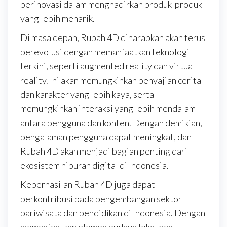
berinovasi dalam menghadirkan produk-produk
yang lebih menarik.
Di masa depan, Rubah 4D diharapkan akan terus
berevolusi dengan memanfaatkan teknologi
terkini, seperti augmented reality dan virtual
reality. Ini akan memungkinkan penyajian cerita
dan karakter yang lebih kaya, serta
memungkinkan interaksi yang lebih mendalam
antara pengguna dan konten. Dengan demikian,
pengalaman pengguna dapat meningkat, dan
Rubah 4D akan menjadi bagian penting dari
ekosistem hiburan digital di Indonesia.
Keberhasilan Rubah 4D juga dapat
berkontribusi pada pengembangan sektor
pariwisata dan pendidikan di Indonesia. Dengan