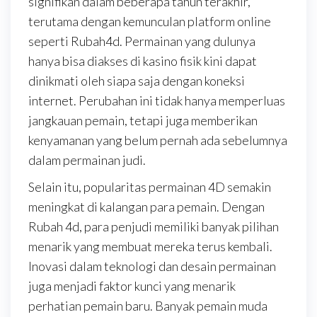
signifikan dalam beberapa tahun terakhir,
terutama dengan kemunculan platform online
seperti Rubah4d. Permainan yang dulunya
hanya bisa diakses di kasino fisik kini dapat
dinikmati oleh siapa saja dengan koneksi
internet. Perubahan ini tidak hanya memperluas
jangkauan pemain, tetapi juga memberikan
kenyamanan yang belum pernah ada sebelumnya
dalam permainan judi.
Selain itu, popularitas permainan 4D semakin
meningkat di kalangan para pemain. Dengan
Rubah 4d, para penjudi memiliki banyak pilihan
menarik yang membuat mereka terus kembali.
Inovasi dalam teknologi dan desain permainan
juga menjadi faktor kunci yang menarik
perhatian pemain baru. Banyak pemain muda