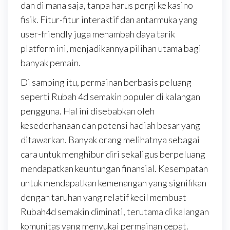
dan di mana saja, tanpa harus pergi ke kasino
fisik. Fitur-fitur interaktif dan antarmuka yang
user-friendly juga menambah daya tarik
platform ini, menjadikannya pilihan utama bagi
banyak pemain.
Di samping itu, permainan berbasis peluang
seperti Rubah 4d semakin populer di kalangan
pengguna. Hal ini disebabkan oleh
kesederhanaan dan potensi hadiah besar yang
ditawarkan. Banyak orang melihatnya sebagai
cara untuk menghibur diri sekaligus berpeluang
mendapatkan keuntungan finansial. Kesempatan
untuk mendapatkan kemenangan yang signifikan
dengan taruhan yang relatif kecil membuat
Rubah4d semakin diminati, terutama di kalangan
komunitas yang menyukai permainan cepat.