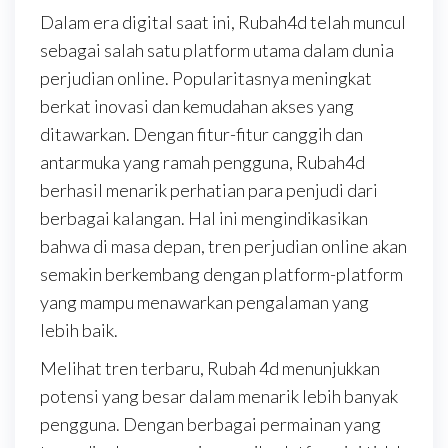
Dalam era digital saat ini, Rubah4d telah muncul
sebagai salah satu platform utama dalam dunia
perjudian online. Popularitasnya meningkat
berkat inovasi dan kemudahan akses yang
ditawarkan. Dengan fitur-fitur canggih dan
antarmuka yang ramah pengguna, Rubah4d
berhasil menarik perhatian para penjudi dari
berbagai kalangan. Hal ini mengindikasikan
bahwa di masa depan, tren perjudian online akan
semakin berkembang dengan platform-platform
yang mampu menawarkan pengalaman yang
lebih baik.
Melihat tren terbaru, Rubah 4d menunjukkan
potensi yang besar dalam menarik lebih banyak
pengguna. Dengan berbagai permainan yang