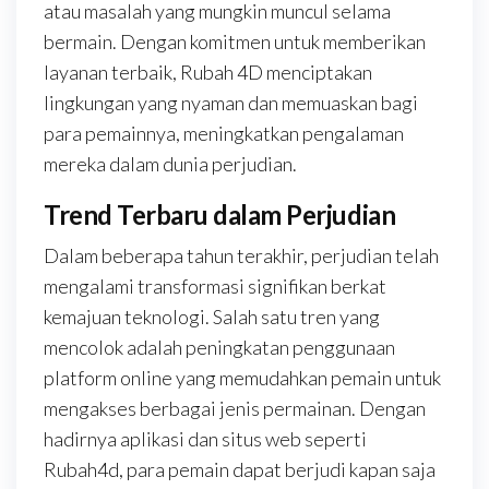
atau masalah yang mungkin muncul selama
bermain. Dengan komitmen untuk memberikan
layanan terbaik, Rubah 4D menciptakan
lingkungan yang nyaman dan memuaskan bagi
para pemainnya, meningkatkan pengalaman
mereka dalam dunia perjudian.
Trend Terbaru dalam Perjudian
Dalam beberapa tahun terakhir, perjudian telah
mengalami transformasi signifikan berkat
kemajuan teknologi. Salah satu tren yang
mencolok adalah peningkatan penggunaan
platform online yang memudahkan pemain untuk
mengakses berbagai jenis permainan. Dengan
hadirnya aplikasi dan situs web seperti
Rubah4d, para pemain dapat berjudi kapan saja