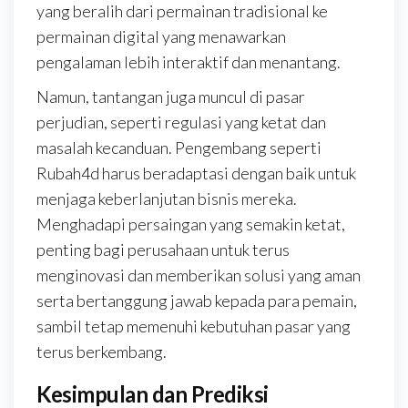
yang beralih dari permainan tradisional ke
permainan digital yang menawarkan
pengalaman lebih interaktif dan menantang.
Namun, tantangan juga muncul di pasar
perjudian, seperti regulasi yang ketat dan
masalah kecanduan. Pengembang seperti
Rubah4d harus beradaptasi dengan baik untuk
menjaga keberlanjutan bisnis mereka.
Menghadapi persaingan yang semakin ketat,
penting bagi perusahaan untuk terus
menginovasi dan memberikan solusi yang aman
serta bertanggung jawab kepada para pemain,
sambil tetap memenuhi kebutuhan pasar yang
terus berkembang.
Kesimpulan dan Prediksi