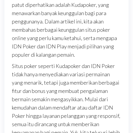
patut diperhatikan adalah Kudapoker, yang
menawarkan banyak keunggulan bagi para
penggunanya. Dalam artikel ini, kita akan
membahas berbagai keunggulan situs poker
online yang perlu kamu ketahui, serta mengapa
IDN Poker dan IDN Play menjadi pilihan yang
populer di kalangan pemain.
Situs poker seperti Kudapoker dan IDN Poker
tidak hanya menyediakan variasi permainan
yang menarik, tetapi juga memberikan berbagai
fitur dan bonus yang membuat pengalaman
bermain semakin mengasyikkan. Mulai dari
kemudahan dalam mendaftar atau daftar IDN
Poker hingga layanan pelanggan yang responsif,
semua itu dirancang untuk memberikan
kenyamanan bagi pemain. Yuk, kita telusuri lebih