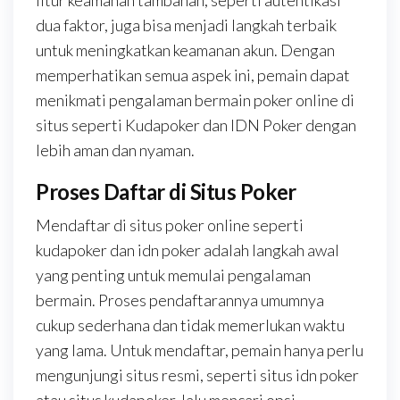
fitur keamanan tambahan, seperti autentikasi
dua faktor, juga bisa menjadi langkah terbaik
untuk meningkatkan keamanan akun. Dengan
memperhatikan semua aspek ini, pemain dapat
menikmati pengalaman bermain poker online di
situs seperti Kudapoker dan IDN Poker dengan
lebih aman dan nyaman.
Proses Daftar di Situs Poker
Mendaftar di situs poker online seperti
kudapoker dan idn poker adalah langkah awal
yang penting untuk memulai pengalaman
bermain. Proses pendaftarannya umumnya
cukup sederhana dan tidak memerlukan waktu
yang lama. Untuk mendaftar, pemain hanya perlu
mengunjungi situs resmi, seperti situs idn poker