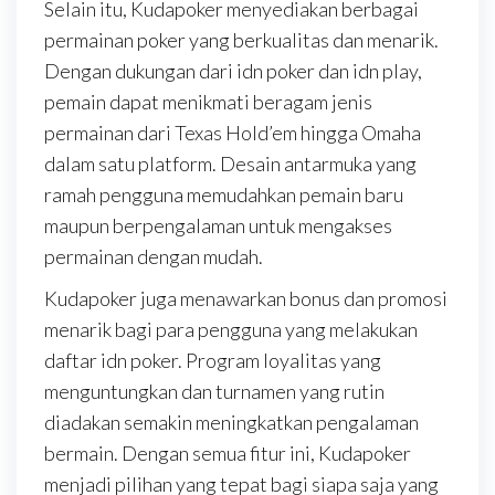
Selain itu, Kudapoker menyediakan berbagai
permainan poker yang berkualitas dan menarik.
Dengan dukungan dari idn poker dan idn play,
pemain dapat menikmati beragam jenis
permainan dari Texas Hold’em hingga Omaha
dalam satu platform. Desain antarmuka yang
ramah pengguna memudahkan pemain baru
maupun berpengalaman untuk mengakses
permainan dengan mudah.
Kudapoker juga menawarkan bonus dan promosi
menarik bagi para pengguna yang melakukan
daftar idn poker. Program loyalitas yang
menguntungkan dan turnamen yang rutin
diadakan semakin meningkatkan pengalaman
bermain. Dengan semua fitur ini, Kudapoker
menjadi pilihan yang tepat bagi siapa saja yang