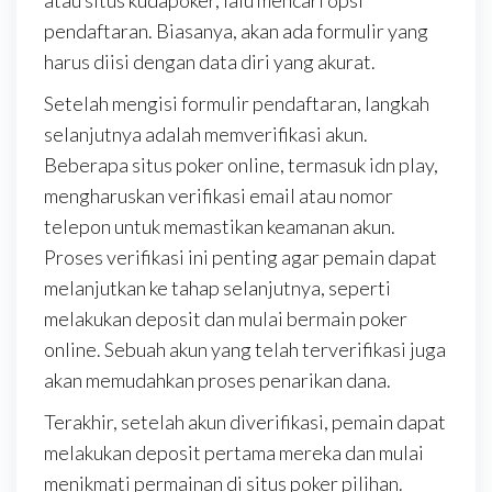
atau situs kudapoker, lalu mencari opsi
pendaftaran. Biasanya, akan ada formulir yang
harus diisi dengan data diri yang akurat.
Setelah mengisi formulir pendaftaran, langkah
selanjutnya adalah memverifikasi akun.
Beberapa situs poker online, termasuk idn play,
mengharuskan verifikasi email atau nomor
telepon untuk memastikan keamanan akun.
Proses verifikasi ini penting agar pemain dapat
melanjutkan ke tahap selanjutnya, seperti
melakukan deposit dan mulai bermain poker
online. Sebuah akun yang telah terverifikasi juga
akan memudahkan proses penarikan dana.
Terakhir, setelah akun diverifikasi, pemain dapat
melakukan deposit pertama mereka dan mulai
menikmati permainan di situs poker pilihan.