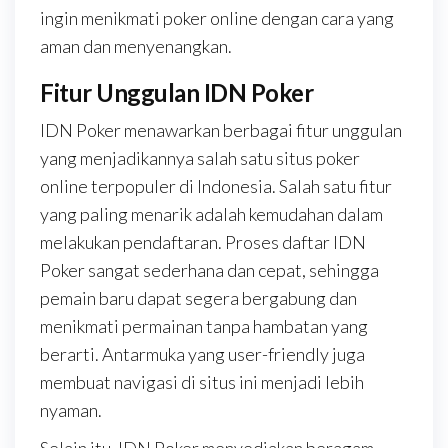
ingin menikmati poker online dengan cara yang
aman dan menyenangkan.
Fitur Unggulan IDN Poker
IDN Poker menawarkan berbagai fitur unggulan
yang menjadikannya salah satu situs poker
online terpopuler di Indonesia. Salah satu fitur
yang paling menarik adalah kemudahan dalam
melakukan pendaftaran. Proses daftar IDN
Poker sangat sederhana dan cepat, sehingga
pemain baru dapat segera bergabung dan
menikmati permainan tanpa hambatan yang
berarti. Antarmuka yang user-friendly juga
membuat navigasi di situs ini menjadi lebih
nyaman.