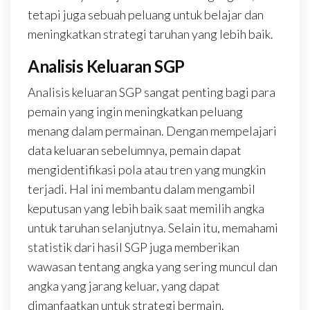
tetapi juga sebuah peluang untuk belajar dan
meningkatkan strategi taruhan yang lebih baik.
Analisis Keluaran SGP
Analisis keluaran SGP sangat penting bagi para
pemain yang ingin meningkatkan peluang
menang dalam permainan. Dengan mempelajari
data keluaran sebelumnya, pemain dapat
mengidentifikasi pola atau tren yang mungkin
terjadi. Hal ini membantu dalam mengambil
keputusan yang lebih baik saat memilih angka
untuk taruhan selanjutnya. Selain itu, memahami
statistik dari hasil SGP juga memberikan
wawasan tentang angka yang sering muncul dan
angka yang jarang keluar, yang dapat
dimanfaatkan untuk strategi bermain.