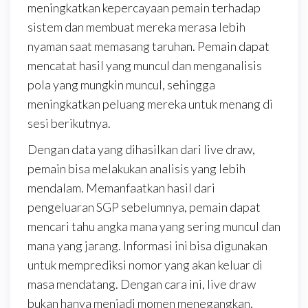
meningkatkan kepercayaan pemain terhadap
sistem dan membuat mereka merasa lebih
nyaman saat memasang taruhan. Pemain dapat
mencatat hasil yang muncul dan menganalisis
pola yang mungkin muncul, sehingga
meningkatkan peluang mereka untuk menang di
sesi berikutnya.
Dengan data yang dihasilkan dari live draw,
pemain bisa melakukan analisis yang lebih
mendalam. Memanfaatkan hasil dari
pengeluaran SGP sebelumnya, pemain dapat
mencari tahu angka mana yang sering muncul dan
mana yang jarang. Informasi ini bisa digunakan
untuk memprediksi nomor yang akan keluar di
masa mendatang. Dengan cara ini, live draw
bukan hanya menjadi momen menegangkan,