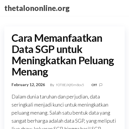
Skip
thetalononline.org
to
the
content
Cara Memanfaatkan
Data SGP untuk
Meningkatkan Peluang
Menang
February 12, 2026
By
fOT8EJXjf0m8ov5
Off
Dalam dunia taruhan dan perjudian, data
seringkali menjadi kunci untuk meningkatkan
peluang menang. Salah satu bentuk data yang
sangat berharga adalah data SGP, yang meliputi
live draw, keluaran SGP, hingga hasil SGP.