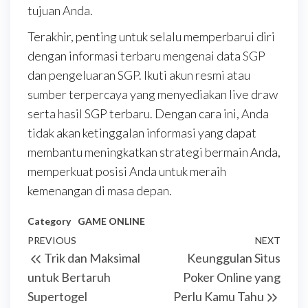
tujuan Anda.
Terakhir, penting untuk selalu memperbarui diri
dengan informasi terbaru mengenai data SGP
dan pengeluaran SGP. Ikuti akun resmi atau
sumber terpercaya yang menyediakan live draw
serta hasil SGP terbaru. Dengan cara ini, Anda
tidak akan ketinggalan informasi yang dapat
membantu meningkatkan strategi bermain Anda,
memperkuat posisi Anda untuk meraih
kemenangan di masa depan.
Category
GAME ONLINE
Post
Previous
PREVIOUS
NEXT
Next
Trik dan Maksimal
Keunggulan Situs
navigation
Post
Post
untuk Bertaruh
Poker Online yang
Supertogel
Perlu Kamu Tahu