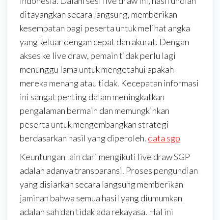
Indonesia. Dalam sesi live draw ini, hasil undian
ditayangkan secara langsung, memberikan
kesempatan bagi peserta untuk melihat angka
yang keluar dengan cepat dan akurat. Dengan
akses ke live draw, pemain tidak perlu lagi
menunggu lama untuk mengetahui apakah
mereka menang atau tidak. Kecepatan informasi
ini sangat penting dalam meningkatkan
pengalaman bermain dan memungkinkan
peserta untuk mengembangkan strategi
berdasarkan hasil yang diperoleh.
data sgp
Keuntungan lain dari mengikuti live draw SGP
adalah adanya transparansi. Proses pengundian
yang disiarkan secara langsung memberikan
jaminan bahwa semua hasil yang diumumkan
adalah sah dan tidak ada rekayasa. Hal ini