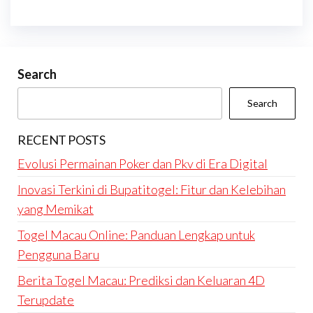
Search
Search
RECENT POSTS
Evolusi Permainan Poker dan Pkv di Era Digital
Inovasi Terkini di Bupatitogel: Fitur dan Kelebihan
yang Memikat
Togel Macau Online: Panduan Lengkap untuk
Pengguna Baru
Berita Togel Macau: Prediksi dan Keluaran 4D
Terupdate