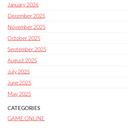
January 2026
December 2025
November 2025
October 2025
September 2025
August 2025
July 2025
June 2025
May 2025
CATEGORIES
GAME ONLINE