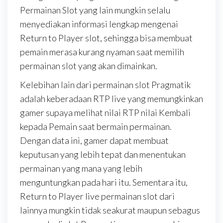
Permainan Slot yang lain mungkin selalu
menyediakan informasi lengkap mengenai
Return to Player slot, sehingga bisa membuat
pemain merasa kurang nyaman saat memilih
permainan slot yang akan dimainkan.
Kelebihan lain dari permainan slot Pragmatik
adalah keberadaan RTP live yang memungkinkan
gamer supaya melihat nilai RTP nilai Kembali
kepada Pemain saat bermain permainan.
Dengan data ini, gamer dapat membuat
keputusan yang lebih tepat dan menentukan
permainan yang mana yang lebih
menguntungkan pada hari itu. Sementara itu,
Return to Player live permainan slot dari
lainnya mungkin tidak seakurat maupun sebagus