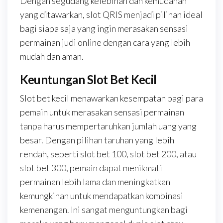
Dengan segudang kelebihan dan kemudahan
yang ditawarkan, slot QRIS menjadi pilihan ideal
bagi siapa saja yang ingin merasakan sensasi
permainan judi online dengan cara yang lebih
mudah dan aman.
Keuntungan Slot Bet Kecil
Slot bet kecil menawarkan kesempatan bagi para
pemain untuk merasakan sensasi permainan
tanpa harus mempertaruhkan jumlah uang yang
besar. Dengan pilihan taruhan yang lebih
rendah, seperti slot bet 100, slot bet 200, atau
slot bet 300, pemain dapat menikmati
permainan lebih lama dan meningkatkan
kemungkinan untuk mendapatkan kombinasi
kemenangan. Ini sangat menguntungkan bagi