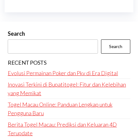
Search
Search
RECENT POSTS
Evolusi Permainan Poker dan Pkv di Era Digital
Inovasi Terkini di Bupatitogel: Fitur dan Kelebihan
yang Memikat
Togel Macau Online: Panduan Lengkap untuk
Pengguna Baru
Berita Togel Macau: Prediksi dan Keluaran 4D
Terupdate