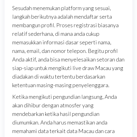
Sesudah menemukan platform yang sesuai,
langkah berikutnya adalah mendaftar serta
membangun profil. Proses registrasi biasanya
relatif sederhana, di mana anda cukup
memasukkan informasi dasar seperti nama,
nama, email, dan nomor telepon. Begitu profil
Anda aktif, anda bisa menyelesaikan setoran dan
siap-siap untuk mengikuti live draw Macau yang
diadakan di waktu tertentu berdasarkan
ketentuan masing-masing penyelenggara.
Ketika mengikuti pengundian langsung, Anda
akan dihibur dengan atmosfer yang
mendebarkan ketika hasil pengundian
diumumkan. Anda harus memastikan anda
memahami data terkait data Macau dan cara