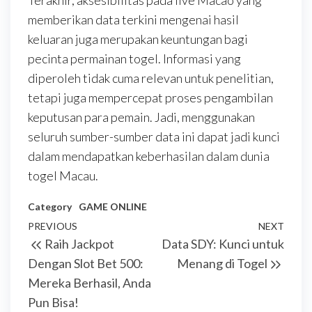
Terakhir, aksesibilitas pada live Macao yang
memberikan data terkini mengenai hasil
keluaran juga merupakan keuntungan bagi
pecinta permainan togel. Informasi yang
diperoleh tidak cuma relevan untuk penelitian,
tetapi juga mempercepat proses pengambilan
keputusan para pemain. Jadi, menggunakan
seluruh sumber-sumber data ini dapat jadi kunci
dalam mendapatkan keberhasilan dalam dunia
togel Macau.
Category
GAME ONLINE
Post
Previous
PREVIOUS
NEXT
Next
Raih Jackpot
Data SDY: Kunci untuk
navigation
Post
Post
Dengan Slot Bet 500:
Menang di Togel
Mereka Berhasil, Anda
Pun Bisa!