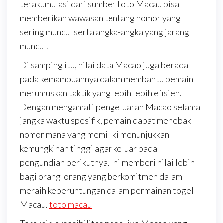
terakumulasi dari sumber toto Macau bisa
memberikan wawasan tentang nomor yang
sering muncul serta angka-angka yang jarang
muncul.
Di samping itu, nilai data Macao juga berada
pada kemampuannya dalam membantu pemain
merumuskan taktik yang lebih lebih efisien.
Dengan mengamati pengeluaran Macao selama
jangka waktu spesifik, pemain dapat menebak
nomor mana yang memiliki menunjukkan
kemungkinan tinggi agar keluar pada
pengundian berikutnya. Ini memberi nilai lebih
bagi orang-orang yang berkomitmen dalam
meraih keberuntungan dalam permainan togel
Macau.
toto macau