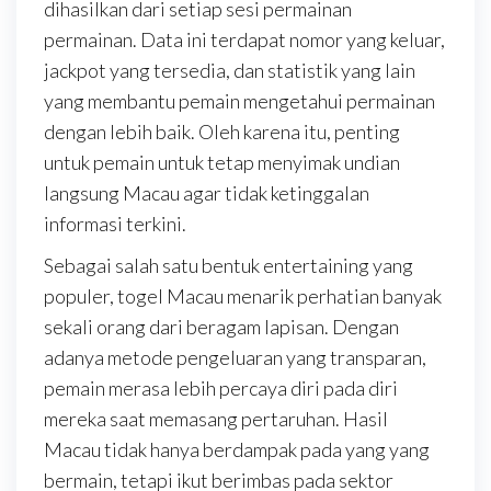
dihasilkan dari setiap sesi permainan
permainan. Data ini terdapat nomor yang keluar,
jackpot yang tersedia, dan statistik yang lain
yang membantu pemain mengetahui permainan
dengan lebih baik. Oleh karena itu, penting
untuk pemain untuk tetap menyimak undian
langsung Macau agar tidak ketinggalan
informasi terkini.
Sebagai salah satu bentuk entertaining yang
populer, togel Macau menarik perhatian banyak
sekali orang dari beragam lapisan. Dengan
adanya metode pengeluaran yang transparan,
pemain merasa lebih percaya diri pada diri
mereka saat memasang pertaruhan. Hasil
Macau tidak hanya berdampak pada yang yang
bermain, tetapi ikut berimbas pada sektor