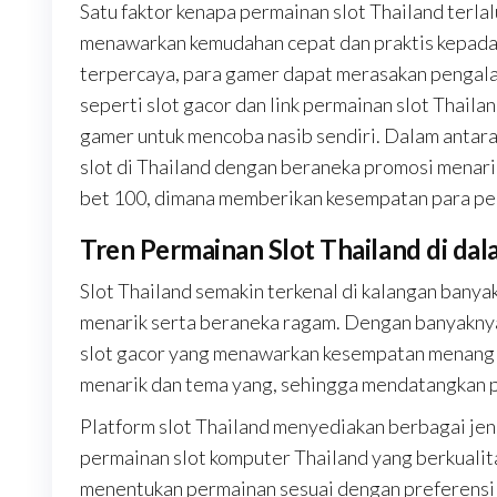
Satu faktor kenapa permainan slot Thailand terla
menawarkan kemudahan cepat dan praktis kepada 
terpercaya, para gamer dapat merasakan pengala
seperti slot gacor dan link permainan slot Thaila
gamer untuk mencoba nasib sendiri. Dalam antara
slot di Thailand dengan beraneka promosi menari
bet 100, dimana memberikan kesempatan para pe
Tren Permainan Slot Thailand di da
Slot Thailand semakin terkenal di kalangan ban
menarik serta beraneka ragam. Dengan banyaknya
slot gacor yang menawarkan kesempatan menang yan
menarik dan tema yang, sehingga mendatangkan p
Platform slot Thailand menyediakan berbagai je
permainan slot komputer Thailand yang berkualita
menentukan permainan sesuai dengan preferensi s