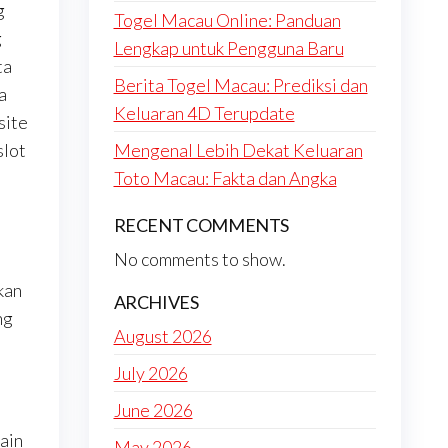
g
Togel Macau Online: Panduan
g
Lengkap untuk Pengguna Baru
ta
Berita Togel Macau: Prediksi dan
a
Keluaran 4D Terupdate
site
slot
Mengenal Lebih Dekat Keluaran
Toto Macau: Fakta dan Angka
RECENT COMMENTS
No comments to show.
n
kan
ARCHIVES
ng
August 2026
July 2026
June 2026
ain
May 2026