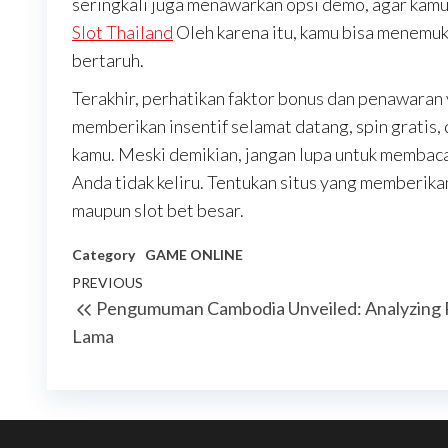
seringkali juga menawarkan opsi demo, agar kam
Slot Thailand
Oleh karena itu, kamu bisa menemu
bertaruh.
Terakhir, perhatikan faktor bonus dan penawaran 
memberikan insentif selamat datang, spin gratis
kamu. Meski demikian, jangan lupa untuk membaca 
Anda tidak keliru. Tentukan situs yang memberikan
maupun slot bet besar.
Category
GAME ONLINE
Post
Previous
PREVIOUS
Pengumuman Cambodia Unveiled: Analyzing 
navigation
Post
Lama