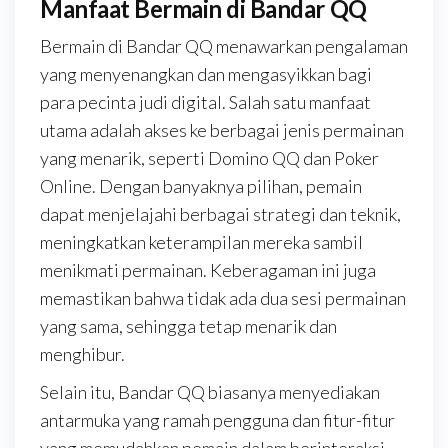
Manfaat Bermain di Bandar QQ
Bermain di Bandar QQ menawarkan pengalaman
yang menyenangkan dan mengasyikkan bagi
para pecinta judi digital. Salah satu manfaat
utama adalah akses ke berbagai jenis permainan
yang menarik, seperti Domino QQ dan Poker
Online. Dengan banyaknya pilihan, pemain
dapat menjelajahi berbagai strategi dan teknik,
meningkatkan keterampilan mereka sambil
menikmati permainan. Keberagaman ini juga
memastikan bahwa tidak ada dua sesi permainan
yang sama, sehingga tetap menarik dan
menghibur.
Selain itu, Bandar QQ biasanya menyediakan
antarmuka yang ramah pengguna dan fitur-fitur