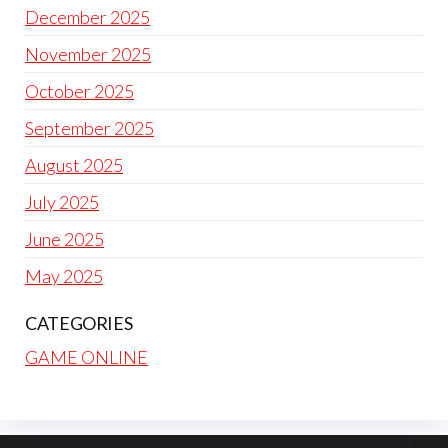
December 2025
November 2025
October 2025
September 2025
August 2025
July 2025
June 2025
May 2025
CATEGORIES
GAME ONLINE