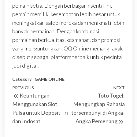
pemain setia. Dengan berbagai insentif ini,
pemain memiliki kesempatan lebih besar untuk
meningkatkan saldo mereka dan menikmati lebih
banyak permainan. Dengan kombinasi
permainan berkualitas, keamanan, dan promosi
yang menguntungkan, QQ Online memang layak
disebut sebagai platform terbaik untuk pecinta
judi digital.
Category
GAME ONLINE
Post
Previous
PREVIOUS
NEXT
Next
Keuntungan
Toto Togel:
navigation
Post
Post
Menggunakan Slot
Mengungkap Rahasia
Pulsa untuk Deposit Tri
tersembunyi di Angka-
dan Indosat
Angka Pemenang