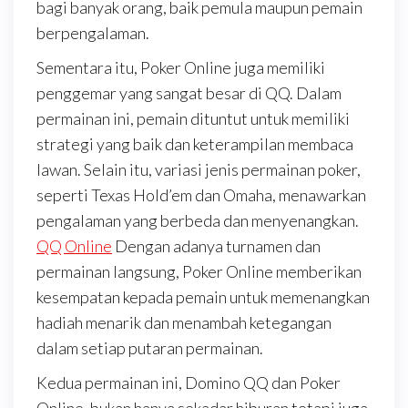
bagi banyak orang, baik pemula maupun pemain
berpengalaman.
Sementara itu, Poker Online juga memiliki
penggemar yang sangat besar di QQ. Dalam
permainan ini, pemain dituntut untuk memiliki
strategi yang baik dan keterampilan membaca
lawan. Selain itu, variasi jenis permainan poker,
seperti Texas Hold’em dan Omaha, menawarkan
pengalaman yang berbeda dan menyenangkan.
QQ Online
Dengan adanya turnamen dan
permainan langsung, Poker Online memberikan
kesempatan kepada pemain untuk memenangkan
hadiah menarik dan menambah ketegangan
dalam setiap putaran permainan.
Kedua permainan ini, Domino QQ dan Poker