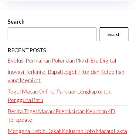
Search
Search
RECENT POSTS
Evolusi Permainan Poker dan Pkv di Era Digital
Inovasi Terkini di Bupatitogel: Fitur dan Kelebihan
yang Memikat
Togel Macau Online: Panduan Lengkap untuk
Pengguna Baru
Berita Togel Macau: Prediksi dan Keluaran 4D
Terupdate
Mengenal Lebih Dekat Keluaran Toto Macau: Fakta