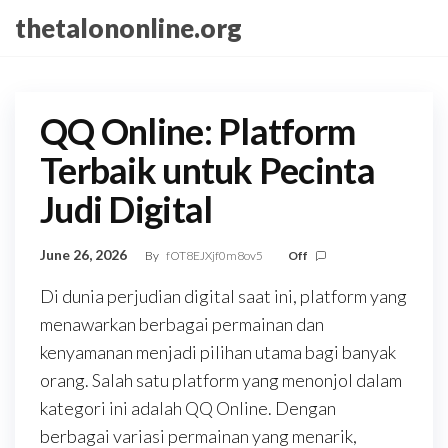
Skip
thetalononline.org
to
the
content
QQ Online: Platform
Terbaik untuk Pecinta
Judi Digital
June 26, 2026
By
fOT8EJXjf0m8ov5
Off
Di dunia perjudian digital saat ini, platform yang
menawarkan berbagai permainan dan
kenyamanan menjadi pilihan utama bagi banyak
orang. Salah satu platform yang menonjol dalam
kategori ini adalah QQ Online. Dengan
berbagai variasi permainan yang menarik,