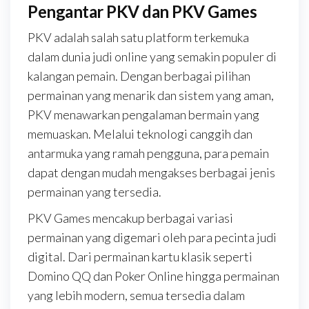
Pengantar PKV dan PKV Games
PKV adalah salah satu platform terkemuka
dalam dunia judi online yang semakin populer di
kalangan pemain. Dengan berbagai pilihan
permainan yang menarik dan sistem yang aman,
PKV menawarkan pengalaman bermain yang
memuaskan. Melalui teknologi canggih dan
antarmuka yang ramah pengguna, para pemain
dapat dengan mudah mengakses berbagai jenis
permainan yang tersedia.
PKV Games mencakup berbagai variasi
permainan yang digemari oleh para pecinta judi
digital. Dari permainan kartu klasik seperti
Domino QQ dan Poker Online hingga permainan
yang lebih modern, semua tersedia dalam