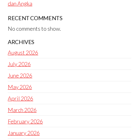
dan Angka
RECENT COMMENTS
No comments to show.
ARCHIVES
August 2026
July 2026
June 2026
May 2026
April 2026
March 2026
February 2026
January 2026