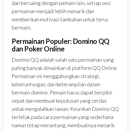
dan bersaing dengan pemain lain, setiap sesi
permainan menjadi lebih menarik dan
memberikan motivasi tambahan untuk terus
bermain.
Permainan Populer: Domino QQ
dan Poker Online
Domino QQ adalah salah satu permainan yang
paling banyak dimainkan di platform QQ Online.
Permainan ini menggabungkan strategi,
keberuntungan, dan keterampilan dalam
bermain domino. Pemain harus dapat berpikir
cepat dan membuat keputusan yang cerdas
untuk mengalahkan lawan. Keunikan Domino QQ
terletak pada cara permainan yang sederhana
namun tetap menantang, membuatnya menarik