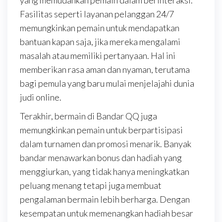
yang memudahkan pemain dalam berinteraksi.
Fasilitas seperti layanan pelanggan 24/7
memungkinkan pemain untuk mendapatkan
bantuan kapan saja, jika mereka mengalami
masalah atau memiliki pertanyaan. Hal ini
memberikan rasa aman dan nyaman, terutama
bagi pemula yang baru mulai menjelajahi dunia
judi online.
Terakhir, bermain di Bandar QQ juga
memungkinkan pemain untuk berpartisipasi
dalam turnamen dan promosi menarik. Banyak
bandar menawarkan bonus dan hadiah yang
menggiurkan, yang tidak hanya meningkatkan
peluang menang tetapi juga membuat
pengalaman bermain lebih berharga. Dengan
kesempatan untuk memenangkan hadiah besar