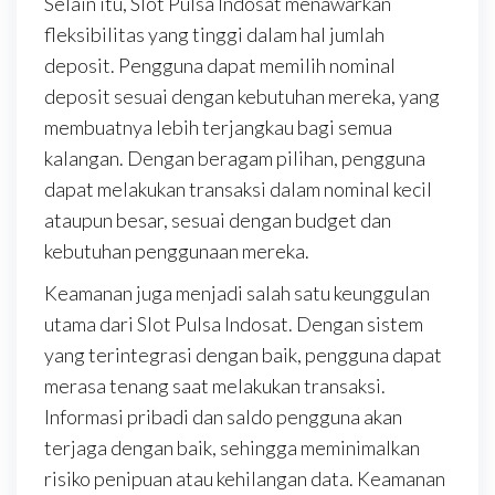
Selain itu, Slot Pulsa Indosat menawarkan
fleksibilitas yang tinggi dalam hal jumlah
deposit. Pengguna dapat memilih nominal
deposit sesuai dengan kebutuhan mereka, yang
membuatnya lebih terjangkau bagi semua
kalangan. Dengan beragam pilihan, pengguna
dapat melakukan transaksi dalam nominal kecil
ataupun besar, sesuai dengan budget dan
kebutuhan penggunaan mereka.
Keamanan juga menjadi salah satu keunggulan
utama dari Slot Pulsa Indosat. Dengan sistem
yang terintegrasi dengan baik, pengguna dapat
merasa tenang saat melakukan transaksi.
Informasi pribadi dan saldo pengguna akan
terjaga dengan baik, sehingga meminimalkan
risiko penipuan atau kehilangan data. Keamanan