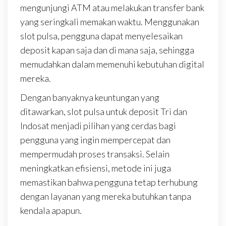
mengunjungi ATM atau melakukan transfer bank
yang seringkali memakan waktu. Menggunakan
slot pulsa, pengguna dapat menyelesaikan
deposit kapan saja dan di mana saja, sehingga
memudahkan dalam memenuhi kebutuhan digital
mereka.
Dengan banyaknya keuntungan yang
ditawarkan, slot pulsa untuk deposit Tri dan
Indosat menjadi pilihan yang cerdas bagi
pengguna yang ingin mempercepat dan
mempermudah proses transaksi. Selain
meningkatkan efisiensi, metode ini juga
memastikan bahwa pengguna tetap terhubung
dengan layanan yang mereka butuhkan tanpa
kendala apapun.