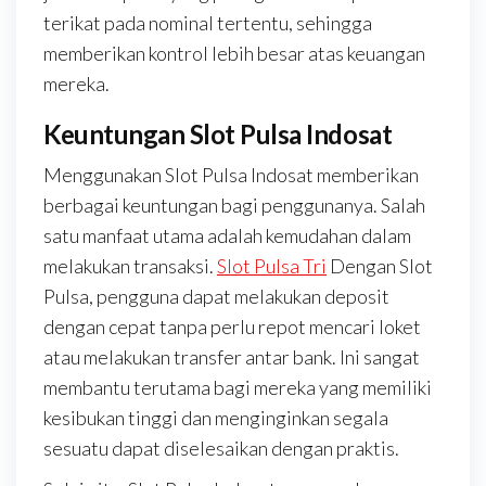
terikat pada nominal tertentu, sehingga
memberikan kontrol lebih besar atas keuangan
mereka.
Keuntungan Slot Pulsa Indosat
Menggunakan Slot Pulsa Indosat memberikan
berbagai keuntungan bagi penggunanya. Salah
satu manfaat utama adalah kemudahan dalam
melakukan transaksi.
Slot Pulsa Tri
Dengan Slot
Pulsa, pengguna dapat melakukan deposit
dengan cepat tanpa perlu repot mencari loket
atau melakukan transfer antar bank. Ini sangat
membantu terutama bagi mereka yang memiliki
kesibukan tinggi dan menginginkan segala
sesuatu dapat diselesaikan dengan praktis.