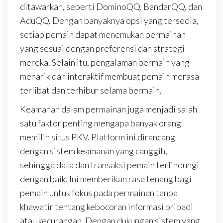
ditawarkan, seperti DominoQQ, BandarQQ, dan
AduQQ. Dengan banyaknya opsi yang tersedia,
setiap pemain dapat menemukan permainan
yang sesuai dengan preferensi dan strategi
mereka. Selain itu, pengalaman bermain yang
menarik dan interaktif membuat pemain merasa
terlibat dan terhibur selama bermain.
Keamanan dalam permainan juga menjadi salah
satu faktor penting mengapa banyak orang
memilih situs PKV. Platform ini dirancang
dengan sistem keamanan yang canggih,
sehingga data dan transaksi pemain terlindungi
dengan baik. Ini memberikan rasa tenang bagi
pemain untuk fokus pada permainan tanpa
khawatir tentang kebocoran informasi pribadi
atau kecurangan. Dengan dukungan sistem yang