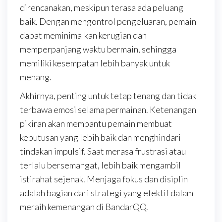
direncanakan, meskipun terasa ada peluang
baik. Dengan mengontrol pengeluaran, pemain
dapat meminimalkan kerugian dan
memperpanjang waktu bermain, sehingga
memiliki kesempatan lebih banyak untuk
menang.
Akhirnya, penting untuk tetap tenang dan tidak
terbawa emosi selama permainan. Ketenangan
pikiran akan membantu pemain membuat
keputusan yang lebih baik dan menghindari
tindakan impulsif. Saat merasa frustrasi atau
terlalu bersemangat, lebih baik mengambil
istirahat sejenak. Menjaga fokus dan disiplin
adalah bagian dari strategi yang efektif dalam
meraih kemenangan di BandarQQ.