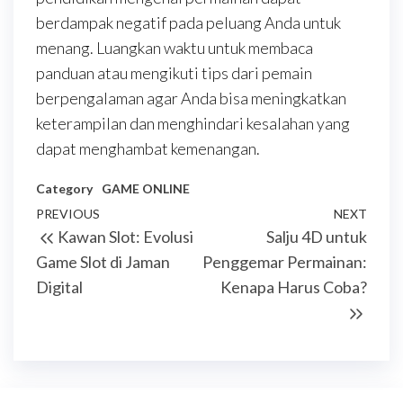
berdampak negatif pada peluang Anda untuk
menang. Luangkan waktu untuk membaca
panduan atau mengikuti tips dari pemain
berpengalaman agar Anda bisa meningkatkan
keterampilan dan menghindari kesalahan yang
dapat menghambat kemenangan.
Category
GAME ONLINE
Post
Previous
PREVIOUS
NEXT
Next
Kawan Slot: Evolusi
Salju 4D untuk
navigation
Post
Post
Game Slot di Jaman
Penggemar Permainan:
Digital
Kenapa Harus Coba?