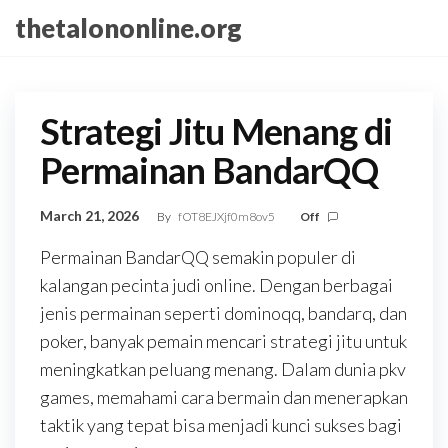
Skip
thetalononline.org
to
the
content
Strategi Jitu Menang di
Permainan BandarQQ
March 21, 2026
By
fOT8EJXjf0m8ov5
Off
Permainan BandarQQ semakin populer di
kalangan pecinta judi online. Dengan berbagai
jenis permainan seperti dominoqq, bandarq, dan
poker, banyak pemain mencari strategi jitu untuk
meningkatkan peluang menang. Dalam dunia pkv
games, memahami cara bermain dan menerapkan
taktik yang tepat bisa menjadi kunci sukses bagi