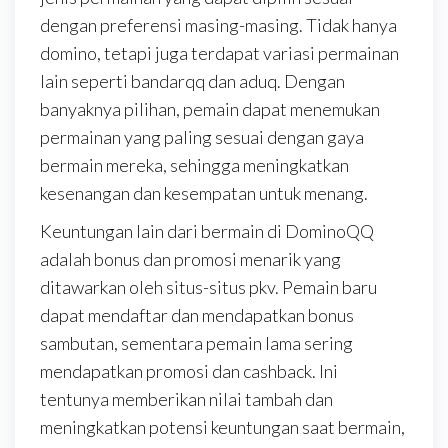
dengan preferensi masing-masing. Tidak hanya
domino, tetapi juga terdapat variasi permainan
lain seperti bandarqq dan aduq. Dengan
banyaknya pilihan, pemain dapat menemukan
permainan yang paling sesuai dengan gaya
bermain mereka, sehingga meningkatkan
kesenangan dan kesempatan untuk menang.
Keuntungan lain dari bermain di DominoQQ
adalah bonus dan promosi menarik yang
ditawarkan oleh situs-situs pkv. Pemain baru
dapat mendaftar dan mendapatkan bonus
sambutan, sementara pemain lama sering
mendapatkan promosi dan cashback. Ini
tentunya memberikan nilai tambah dan
meningkatkan potensi keuntungan saat bermain,