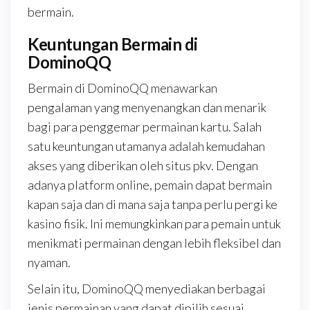
bermain.
Keuntungan Bermain di
DominoQQ
Bermain di DominoQQ menawarkan
pengalaman yang menyenangkan dan menarik
bagi para penggemar permainan kartu. Salah
satu keuntungan utamanya adalah kemudahan
akses yang diberikan oleh situs pkv. Dengan
adanya platform online, pemain dapat bermain
kapan saja dan di mana saja tanpa perlu pergi ke
kasino fisik. Ini memungkinkan para pemain untuk
menikmati permainan dengan lebih fleksibel dan
nyaman.
Selain itu, DominoQQ menyediakan berbagai
jenis permainan yang dapat dipilih sesuai