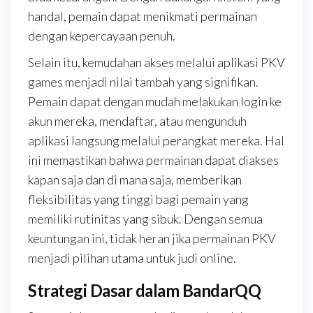
handal, pemain dapat menikmati permainan
dengan kepercayaan penuh.
Selain itu, kemudahan akses melalui aplikasi PKV
games menjadi nilai tambah yang signifikan.
Pemain dapat dengan mudah melakukan login ke
akun mereka, mendaftar, atau mengunduh
aplikasi langsung melalui perangkat mereka. Hal
ini memastikan bahwa permainan dapat diakses
kapan saja dan di mana saja, memberikan
fleksibilitas yang tinggi bagi pemain yang
memiliki rutinitas yang sibuk. Dengan semua
keuntungan ini, tidak heran jika permainan PKV
menjadi pilihan utama untuk judi online.
Strategi Dasar dalam BandarQQ