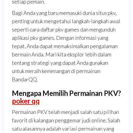
setiap pemain.
Bagi Anda yang baru memasuki dunia situs pkv,
penting untuk mengetahui langkah-langkah awal
seperti cara daftar pkv games dan mengunduh
aplikasi pkv games. Dengan informasi yang
tepat, Anda dapat memaksimalkan pengalaman
bermain Anda. Mari kita eksplor lebih dalam
tentang strategi yang dapat Anda gunakan
untuk meraih kemenangan di permainan
BandarQQ.
Mengapa Memilih Permainan PKV?
poker qq
Permainan PKV telah menjadi salah satu pilihan
favorit di kalangan penggemar judi online. Salah
satu alasannya adalah variasi permainan yang