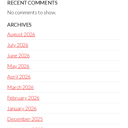
RECENT COMMENTS
No comments to show.
ARCHIVES
August 2026
July 2026
June 2026
May 2026
April 2026
March 2026
February 2026
January 2026
December 2025