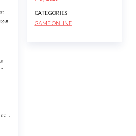
at
CATEGORIES
agar
GAME ONLINE
an
an
adi .