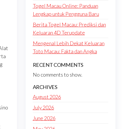
Togel Macau Online: Panduan
Lengkap untuk Pengguna Baru
Berita Togel Macau: Prediksi dan
Keluaran 4D Terupdate
Mengenal Lebih Dekat Keluaran
Alat
Toto Macau: Fakta dan Angka
rta
ng
RECENT COMMENTS
No comments to show.
,
ARCHIVES
August 2026
sino
July 2026
June 2026
t
May 2026