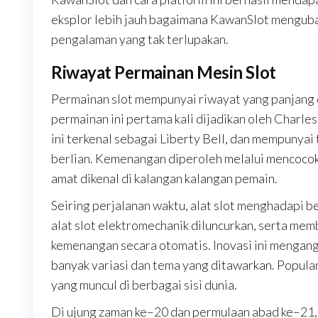
eksplor lebih jauh bagaimana KawanSlot menguba
pengalaman yang tak terlupakan.
Riwayat Permainan Mesin Slot
Permainan slot mempunyai riwayat yang panjang d
permainan ini pertama kali dijadikan oleh Charle
ini terkenal sebagai Liberty Bell, dan mempunyai t
berlian. Kemenangan diperoleh melalui mencocok
amat dikenal di kalangan kalangan pemain.
Seiring perjalanan waktu, alat slot menghadapi
alat slot elektromechanik diluncurkan, serta me
kemenangan secara otomatis. Inovasi ini mengangk
banyak variasi dan tema yang ditawarkan. Popular
yang muncul di berbagai sisi dunia.
Di ujung zaman ke–20 dan permulaan abad ke–21,