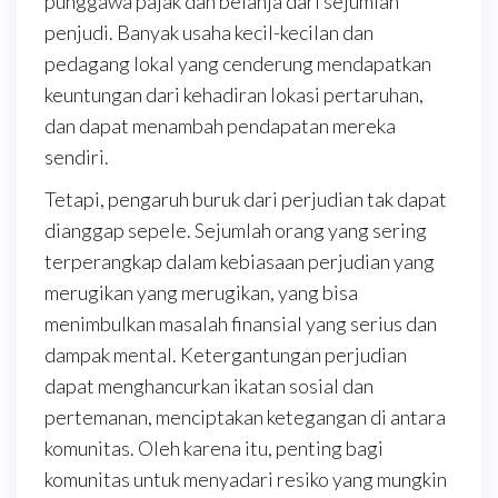
punggawa pajak dan belanja dari sejumlah
penjudi. Banyak usaha kecil-kecilan dan
pedagang lokal yang cenderung mendapatkan
keuntungan dari kehadiran lokasi pertaruhan,
dan dapat menambah pendapatan mereka
sendiri.
Tetapi, pengaruh buruk dari perjudian tak dapat
dianggap sepele. Sejumlah orang yang sering
terperangkap dalam kebiasaan perjudian yang
merugikan yang merugikan, yang bisa
menimbulkan masalah finansial yang serius dan
dampak mental. Ketergantungan perjudian
dapat menghancurkan ikatan sosial dan
pertemanan, menciptakan ketegangan di antara
komunitas. Oleh karena itu, penting bagi
komunitas untuk menyadari resiko yang mungkin