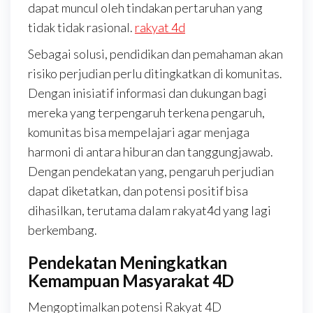
dapat muncul oleh tindakan pertaruhan yang
tidak tidak rasional.
rakyat 4d
Sebagai solusi, pendidikan dan pemahaman akan
risiko perjudian perlu ditingkatkan di komunitas.
Dengan inisiatif informasi dan dukungan bagi
mereka yang terpengaruh terkena pengaruh,
komunitas bisa mempelajari agar menjaga
harmoni di antara hiburan dan tanggungjawab.
Dengan pendekatan yang, pengaruh perjudian
dapat diketatkan, dan potensi positif bisa
dihasilkan, terutama dalam rakyat4d yang lagi
berkembang.
Pendekatan Meningkatkan
Kemampuan Masyarakat 4D
Mengoptimalkan potensi Rakyat 4D