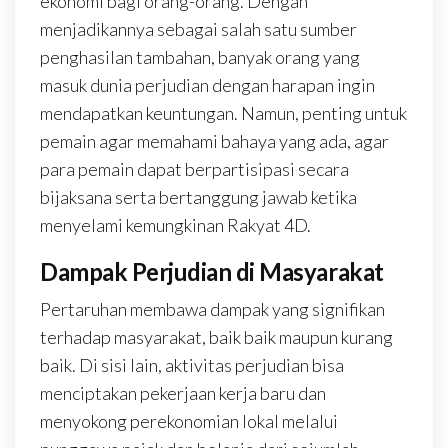
ekonomi bagi orang-orang. Dengan
menjadikannya sebagai salah satu sumber
penghasilan tambahan, banyak orang yang
masuk dunia perjudian dengan harapan ingin
mendapatkan keuntungan. Namun, penting untuk
pemain agar memahami bahaya yang ada, agar
para pemain dapat berpartisipasi secara
bijaksana serta bertanggung jawab ketika
menyelami kemungkinan Rakyat 4D.
Dampak Perjudian di Masyarakat
Pertaruhan membawa dampak yang signifikan
terhadap masyarakat, baik baik maupun kurang
baik. Di sisi lain, aktivitas perjudian bisa
menciptakan pekerjaan kerja baru dan
menyokong perekonomian lokal melalui