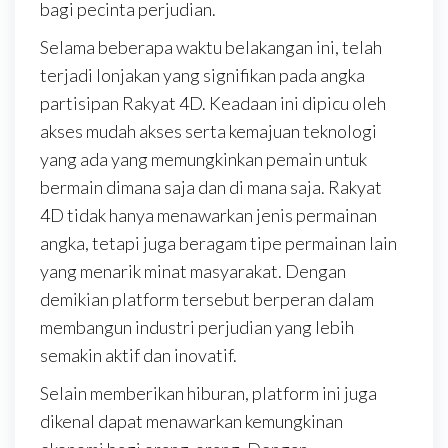
bagi pecinta perjudian.
Selama beberapa waktu belakangan ini, telah
terjadi lonjakan yang signifikan pada angka
partisipan Rakyat 4D. Keadaan ini dipicu oleh
akses mudah akses serta kemajuan teknologi
yang ada yang memungkinkan pemain untuk
bermain dimana saja dan di mana saja. Rakyat
4D tidak hanya menawarkan jenis permainan
angka, tetapi juga beragam tipe permainan lain
yang menarik minat masyarakat. Dengan
demikian platform tersebut berperan dalam
membangun industri perjudian yang lebih
semakin aktif dan inovatif.
Selain memberikan hiburan, platform ini juga
dikenal dapat menawarkan kemungkinan