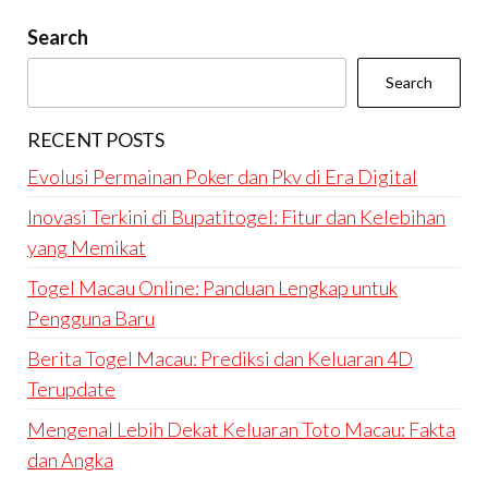
Search
Search
RECENT POSTS
Evolusi Permainan Poker dan Pkv di Era Digital
Inovasi Terkini di Bupatitogel: Fitur dan Kelebihan
yang Memikat
Togel Macau Online: Panduan Lengkap untuk
Pengguna Baru
Berita Togel Macau: Prediksi dan Keluaran 4D
Terupdate
Mengenal Lebih Dekat Keluaran Toto Macau: Fakta
dan Angka