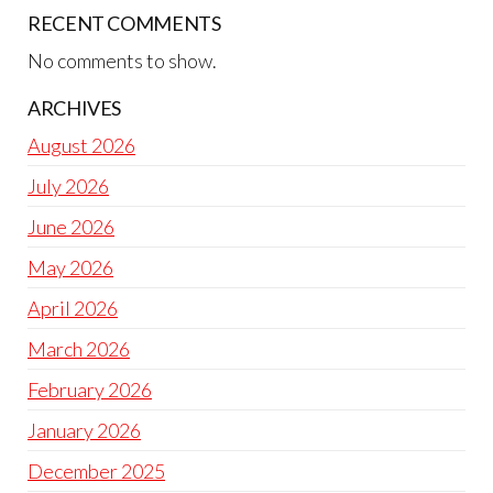
RECENT COMMENTS
No comments to show.
ARCHIVES
August 2026
July 2026
June 2026
May 2026
April 2026
March 2026
February 2026
January 2026
December 2025