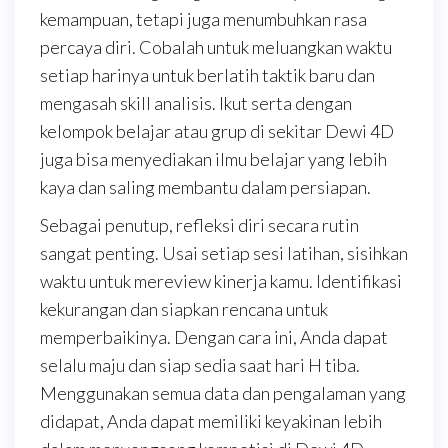
kemampuan, tetapi juga menumbuhkan rasa
percaya diri. Cobalah untuk meluangkan waktu
setiap harinya untuk berlatih taktik baru dan
mengasah skill analisis. Ikut serta dengan
kelompok belajar atau grup di sekitar Dewi 4D
juga bisa menyediakan ilmu belajar yang lebih
kaya dan saling membantu dalam persiapan.
Sebagai penutup, refleksi diri secara rutin
sangat penting. Usai setiap sesi latihan, sisihkan
waktu untuk mereview kinerja kamu. Identifikasi
kekurangan dan siapkan rencana untuk
memperbaikinya. Dengan cara ini, Anda dapat
selalu maju dan siap sedia saat hari H tiba.
Menggunakan semua data dan pengalaman yang
didapat, Anda dapat memiliki keyakinan lebih