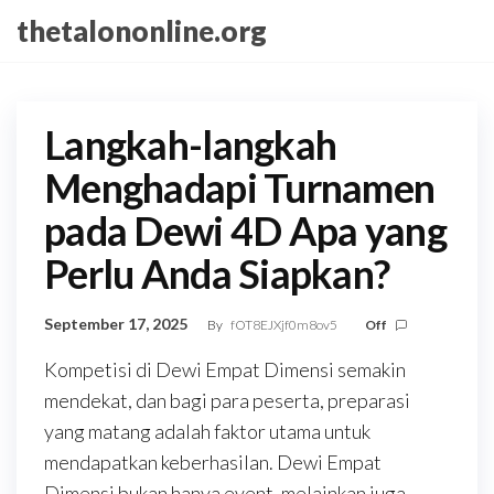
Skip
thetalononline.org
to
the
content
Langkah-langkah
Menghadapi Turnamen
pada Dewi 4D Apa yang
Perlu Anda Siapkan?
September 17, 2025
By
fOT8EJXjf0m8ov5
Off
Kompetisi di Dewi Empat Dimensi semakin
mendekat, dan bagi para peserta, preparasi
yang matang adalah faktor utama untuk
mendapatkan keberhasilan. Dewi Empat
Dimensi bukan hanya event, melainkan juga