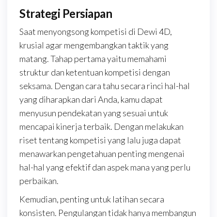
Strategi Persiapan
Saat menyongsong kompetisi di Dewi 4D,
krusial agar mengembangkan taktik yang
matang. Tahap pertama yaitu memahami
struktur dan ketentuan kompetisi dengan
seksama. Dengan cara tahu secara rinci hal-hal
yang diharapkan dari Anda, kamu dapat
menyusun pendekatan yang sesuai untuk
mencapai kinerja terbaik. Dengan melakukan
riset tentang kompetisi yang lalu juga dapat
menawarkan pengetahuan penting mengenai
hal-hal yang efektif dan aspek mana yang perlu
perbaikan.
Kemudian, penting untuk latihan secara
konsisten. Pengulangan tidak hanya membangun