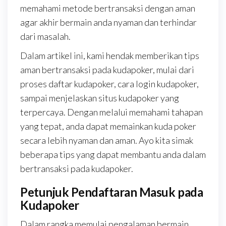
memahami metode bertransaksi dengan aman
agar akhir bermain anda nyaman dan terhindar
dari masalah.
Dalam artikel ini, kami hendak memberikan tips
aman bertransaksi pada kudapoker, mulai dari
proses daftar kudapoker, cara login kudapoker,
sampai menjelaskan situs kudapoker yang
terpercaya. Dengan melalui memahami tahapan
yang tepat, anda dapat memainkan kuda poker
secara lebih nyaman dan aman. Ayo kita simak
beberapa tips yang dapat membantu anda dalam
bertransaksi pada kudapoker.
Petunjuk Pendaftaran Masuk pada
Kudapoker
Dalam rangka memulai pengalaman bermain