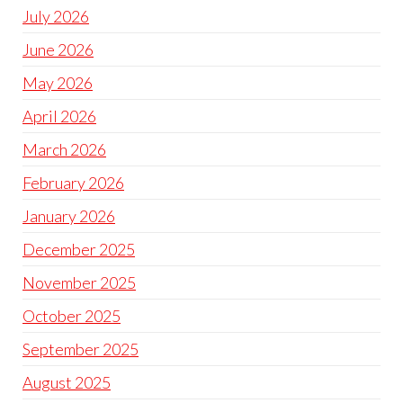
July 2026
June 2026
May 2026
April 2026
March 2026
February 2026
January 2026
December 2025
November 2025
October 2025
September 2025
August 2025