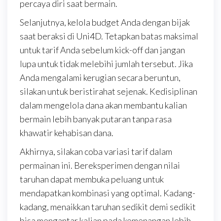
percaya diri saat bermain.
Selanjutnya, kelola budget Anda dengan bijak
saat beraksi di Uni4D. Tetapkan batas maksimal
untuk tarif Anda sebelum kick-off dan jangan
lupa untuk tidak melebihi jumlah tersebut. Jika
Anda mengalami kerugian secara beruntun,
silakan untuk beristirahat sejenak. Kedisiplinan
dalam mengelola dana akan membantu kalian
bermain lebih banyak putaran tanpa rasa
khawatir kehabisan dana.
Akhirnya, silakan coba variasi tarif dalam
permainan ini. Bereksperimen dengan nilai
taruhan dapat membuka peluang untuk
mendapatkan kombinasi yang optimal. Kadang-
kadang, menaikkan taruhan sedikit demi sedikit
bisa mengantar kalian pada kemenangan lebih