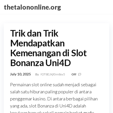
Skip
thetalononline.org
to
the
content
Trik dan Trik
Mendapatkan
Kemenangan di Slot
Bonanza Uni4D
July 10, 2025
By
fOT8EJXjf0m8ov5
Off
Permainan slot online sudah menjadi sebagai
salah satu hiburan paling populer di antara
penggemar kasino. Di antara berbagai pilihan
yang ada, slot Bonanza di Uni4D adalah
kesukaan banyak sekali pemain berkat grafis