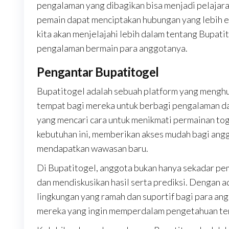
pengalaman yang dibagikan bisa menjadi pelajaran 
pemain dapat menciptakan hubungan yang lebih er
kita akan menjelajahi lebih dalam tentang Bupat
pengalaman bermain para anggotanya.
Pengantar Bupatitogel
Bupatitogel adalah sebuah platform yang mengh
tempat bagi mereka untuk berbagi pengalaman dan 
yang mencari cara untuk menikmati permainan t
kebutuhan ini, memberikan akses mudah bagi angg
mendapatkan wawasan baru.
Di Bupatitogel, anggota bukan hanya sekadar pemai
dan mendiskusikan hasil serta prediksi. Dengan a
lingkungan yang ramah dan suportif bagi para an
mereka yang ingin memperdalam pengetahuan ten