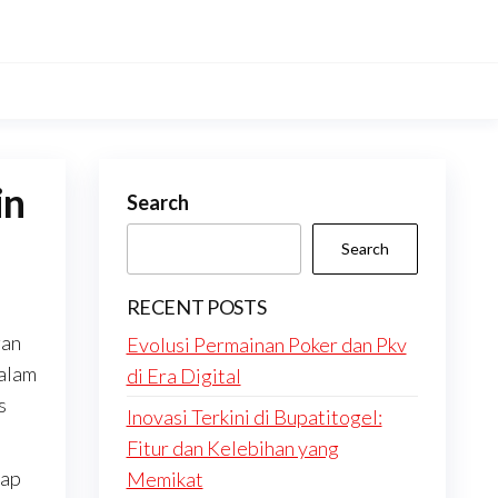
in
Search
Search
RECENT POSTS
gan
Evolusi Permainan Poker dan Pkv
Dalam
di Era Digital
s
Inovasi Terkini di Bupatitogel:
Fitur dan Kelebihan yang
iap
Memikat