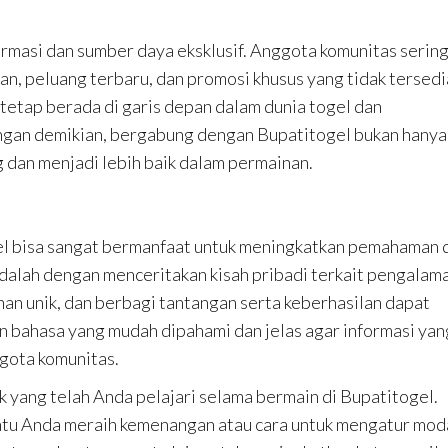
ormasi dan sumber daya eksklusif. Anggota komunitas serin
n, peluang terbaru, dan promosi khusus yang tidak tersedi
tetap berada di garis depan dalam dunia togel dan
gan demikian, bergabung dengan Bupatitogel bukan hanya
 dan menjadi lebih baik dalam permainan.
l bisa sangat bermanfaat untuk meningkatkan pemahaman 
 adalah dengan menceritakan kisah pribadi terkait pengalam
an unik, dan berbagi tantangan serta keberhasilan dapat
n bahasa yang mudah dipahami dan jelas agar informasi yan
gota komunitas.
rik yang telah Anda pelajari selama bermain di Bupatitogel.
antu Anda meraih kemenangan atau cara untuk mengatur mod