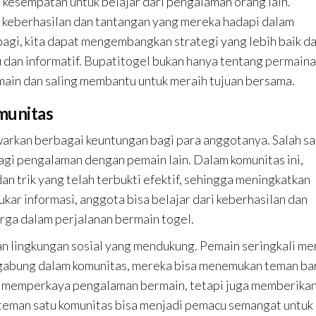
kesempatan untuk belajar dari pengalaman orang lain.
g keberhasilan dan tantangan yang mereka hadapi dalam
agi, kita dapat mengembangkan strategi yang lebih baik d
dan informatif. Bupatitogel bukan hanya tentang permaina
ain dan saling membantu untuk meraih tujuan bersama.
munitas
rkan berbagai keuntungan bagi para anggotanya. Salah sa
gi pengalaman dengan pemain lain. Dalam komunitas ini,
dan trik yang telah terbukti efektif, sehingga meningkatkan
ar informasi, anggota bisa belajar dari keberhasilan dan
arga dalam perjalanan bermain togel.
kan lingkungan sosial yang mendukung. Pemain seringkali me
rgabung dalam komunitas, mereka bisa menemukan teman ba
anya memperkaya pengalaman bermain, tetapi juga memberika
i teman satu komunitas bisa menjadi pemacu semangat untuk