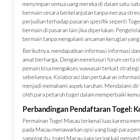
menyimpan semua uang mereka di dalam satu-sat
bermain secara berkelanjutan tanpa merasa stres
perjudian terhadap pasaran spesifik seperti To
bermain di pasaran lain jika diperlukan. Pengelo
bermain tanpa mengalami ancaman kerugian yang s
Berikutnya, mendapatkan informasi informasi da
amat berharga. Dengan menelusuri forum serta si
pemain bisa mengakses wawasan terkait strategi
sebelumnya. Kolaborasi dan pertukaran informas
menjadi memahami aspek taruhan. Mendalami diri 
oleh para petaruh togel dalam memperbaiki kemu
Perbandingan Pendaftaran Togel: K
Permainan Togel Macau terkenal luas karena memb
pada Macau menawarkan opsi yang bagi para penggi
samping itu, togel Macau juga sering kali menye