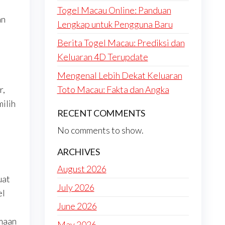
Togel Macau Online: Panduan
an
Lengkap untuk Pengguna Baru
Berita Togel Macau: Prediksi dan
Keluaran 4D Terupdate
Mengenal Lebih Dekat Keluaran
r,
Toto Macau: Fakta dan Angka
ilih
RECENT COMMENTS
No comments to show.
ARCHIVES
August 2026
uat
July 2026
el
June 2026
a
amaan
May 2026