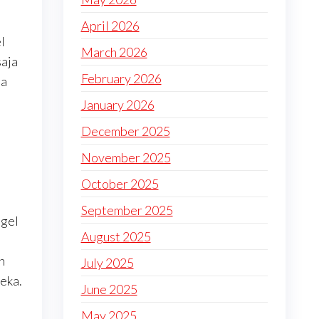
April 2026
l
March 2026
saja
February 2026
da
January 2026
December 2025
November 2025
October 2025
September 2025
ogel
August 2025
n
July 2025
eka.
June 2025
May 2025