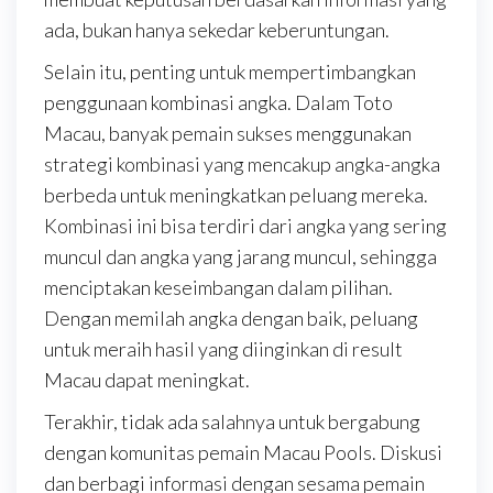
ada, bukan hanya sekedar keberuntungan.
Selain itu, penting untuk mempertimbangkan
penggunaan kombinasi angka. Dalam Toto
Macau, banyak pemain sukses menggunakan
strategi kombinasi yang mencakup angka-angka
berbeda untuk meningkatkan peluang mereka.
Kombinasi ini bisa terdiri dari angka yang sering
muncul dan angka yang jarang muncul, sehingga
menciptakan keseimbangan dalam pilihan.
Dengan memilah angka dengan baik, peluang
untuk meraih hasil yang diinginkan di result
Macau dapat meningkat.
Terakhir, tidak ada salahnya untuk bergabung
dengan komunitas pemain Macau Pools. Diskusi
dan berbagi informasi dengan sesama pemain