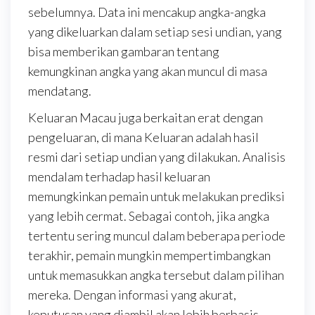
sebelumnya. Data ini mencakup angka-angka
yang dikeluarkan dalam setiap sesi undian, yang
bisa memberikan gambaran tentang
kemungkinan angka yang akan muncul di masa
mendatang.
Keluaran Macau juga berkaitan erat dengan
pengeluaran, di mana Keluaran adalah hasil
resmi dari setiap undian yang dilakukan. Analisis
mendalam terhadap hasil keluaran
memungkinkan pemain untuk melakukan prediksi
yang lebih cermat. Sebagai contoh, jika angka
tertentu sering muncul dalam beberapa periode
terakhir, pemain mungkin mempertimbangkan
untuk memasukkan angka tersebut dalam pilihan
mereka. Dengan informasi yang akurat,
keputusan yang diambil akan lebih berbasis