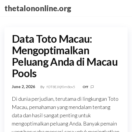
Skip
thetalononline.org
to
the
content
Data Toto Macau:
Mengoptimalkan
Peluang Anda di Macau
Pools
June 2, 2026
By
fOT8EJXjf0m8ov5
Off
Di dunia perjudian, terutama di lingkungan Toto
Macau, pemahaman yang mendalam tentang
data dan hasil sangat penting untuk
mengoptimalkan peluang Anda. Banyak pemain
yang berusaha mencari cara untuk meningkatkan