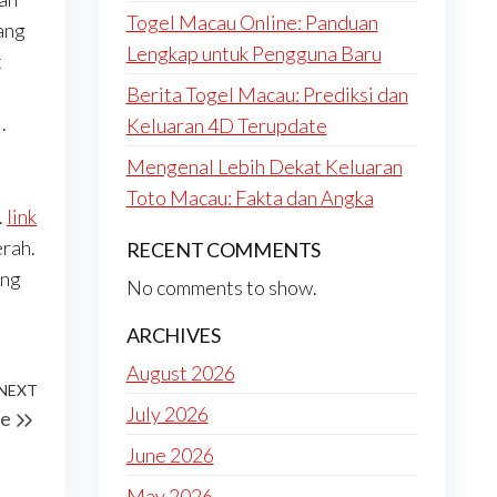
Togel Macau Online: Panduan
ang
Lengkap untuk Pengguna Baru
t
Berita Togel Macau: Prediksi dan
.
Keluaran 4D Terupdate
Mengenal Lebih Dekat Keluaran
Toto Macau: Fakta dan Angka
.
link
erah.
RECENT COMMENTS
ang
No comments to show.
ARCHIVES
August 2026
NEXT
Next
July 2026
ne
Post
June 2026
May 2026