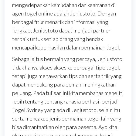
mengedepankan kemudahan dan keamanan di
agen togel online adalah Jeniustoto. Dengan
berbagai fitur menarik dan informasi yang
lengkap, Jeniustoto dapat menjadi partner
terbaik untuk setiap orang yang hendak
mencapai keberhasilan dalam permainan togel.
Sebagai situs bermain yang percaya, Jeniustoto
tidak hanya akses akses ke berbagai tipe togel,
tetapi juga menawarkan tips dan serta trik yang
dapat mendukung para pemain meningkatkan
peluang. Pada tulisan ini kita membahas meneliti
lebih tentang tentang rahasia berhasil berjudi
Togel Sydney yang ada di Jeniustoto, selain itu
serta mencakup jenis permainan togel lain yang
bisa dimanfaatkan oleh para peserta. Ayo kita
eksplorasi bersama-sama alam menarik dari