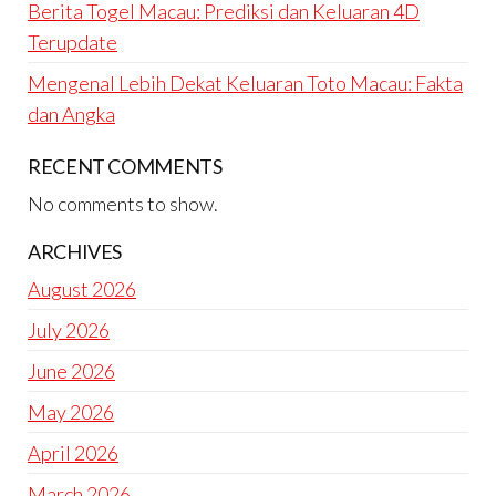
Berita Togel Macau: Prediksi dan Keluaran 4D
Terupdate
Mengenal Lebih Dekat Keluaran Toto Macau: Fakta
dan Angka
RECENT COMMENTS
No comments to show.
ARCHIVES
August 2026
July 2026
June 2026
May 2026
April 2026
March 2026