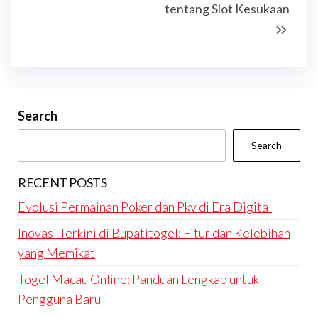
tentang Slot Kesukaan
Search
Search
RECENT POSTS
Evolusi Permainan Poker dan Pkv di Era Digital
Inovasi Terkini di Bupatitogel: Fitur dan Kelebihan
yang Memikat
Togel Macau Online: Panduan Lengkap untuk
Pengguna Baru