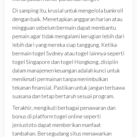
Di samping itu, krusial untuk mengelola bankroll
dengan baik. Menetapkan anggaran harian atau
mingguan sebelum bermain dapat membantu
pemain agar tidak mengalami kerugian lebih dari
lebih dari yang mereka siap tanggung. Ketika
bermain togel Sydney atau togel lainnya seperti
togel Singapore dan togel Hongkong, disiplin
dalam manajemen keuangan adalah kunci untuk
menikmati permainan tanpa menimbulkan
tekanan finansial. Pastikan untuk jangan terbawa
suasana dan tetap bertaruh sesuai program.
Terakhir, mengikuti berbagai penawaran dan
bonus di platform togel online seperti
jeniustoto dapat memberikan manfaat
tambahan. Bersegudang situs menawarkan