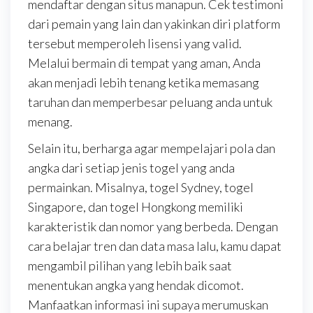
mendaftar dengan situs manapun. Cek testimoni
dari pemain yang lain dan yakinkan diri platform
tersebut memperoleh lisensi yang valid.
Melalui bermain di tempat yang aman, Anda
akan menjadi lebih tenang ketika memasang
taruhan dan memperbesar peluang anda untuk
menang.
Selain itu, berharga agar mempelajari pola dan
angka dari setiap jenis togel yang anda
permainkan. Misalnya, togel Sydney, togel
Singapore, dan togel Hongkong memiliki
karakteristik dan nomor yang berbeda. Dengan
cara belajar tren dan data masa lalu, kamu dapat
mengambil pilihan yang lebih baik saat
menentukan angka yang hendak dicomot.
Manfaatkan informasi ini supaya merumuskan