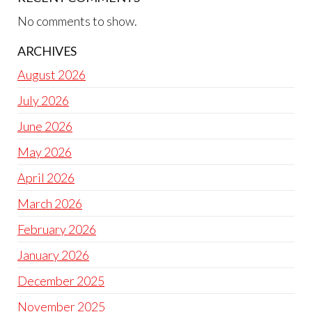
No comments to show.
ARCHIVES
August 2026
July 2026
June 2026
May 2026
April 2026
March 2026
February 2026
January 2026
December 2025
November 2025