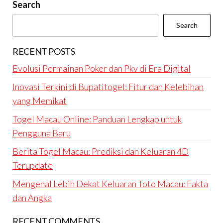
Search
Search
RECENT POSTS
Evolusi Permainan Poker dan Pkv di Era Digital
Inovasi Terkini di Bupatitogel: Fitur dan Kelebihan
yang Memikat
Togel Macau Online: Panduan Lengkap untuk
Pengguna Baru
Berita Togel Macau: Prediksi dan Keluaran 4D
Terupdate
Mengenal Lebih Dekat Keluaran Toto Macau: Fakta
dan Angka
RECENT COMMENTS