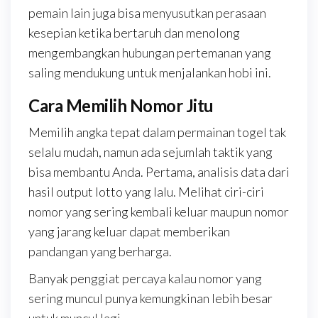
pemain lain juga bisa menyusutkan perasaan
kesepian ketika bertaruh dan menolong
mengembangkan hubungan pertemanan yang
saling mendukung untuk menjalankan hobi ini.
Cara Memilih Nomor Jitu
Memilih angka tepat dalam permainan togel tak
selalu mudah, namun ada sejumlah taktik yang
bisa membantu Anda. Pertama, analisis data dari
hasil output lotto yang lalu. Melihat ciri-ciri
nomor yang sering kembali keluar maupun nomor
yang jarang keluar dapat memberikan
pandangan yang berharga.
Banyak penggiat percaya kalau nomor yang
sering muncul punya kemungkinan lebih besar