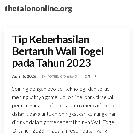
Skip
thetalononline.org
to
the
content
Tip Keberhasilan
Bertaruh Wali Togel
pada Tahun 2023
April 6, 2026
By
fOT8EJXjf0m8ov5
Off
Seiring dengan evolusi teknologi dan terus
meningkatnya game judi online, banyak sekali
pemain yang bercita-cita untuk mencari metode
dalam upaya untuk meningkatkan kemungkinan
dirinya dalam game seperti halnya Wali Togel.
Di tahun 2023 ini adalah kesempatan yang