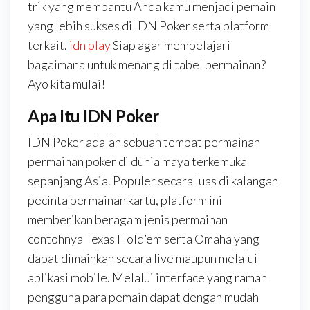
trik yang membantu Anda kamu menjadi pemain
yang lebih sukses di IDN Poker serta platform
terkait.
idn play
Siap agar mempelajari
bagaimana untuk menang di tabel permainan?
Ayo kita mulai!
Apa Itu IDN Poker
IDN Poker adalah sebuah tempat permainan
permainan poker di dunia maya terkemuka
sepanjang Asia. Populer secara luas di kalangan
pecinta permainan kartu, platform ini
memberikan beragam jenis permainan
contohnya Texas Hold’em serta Omaha yang
dapat dimainkan secara live maupun melalui
aplikasi mobile. Melalui interface yang ramah
pengguna para pemain dapat dengan mudah