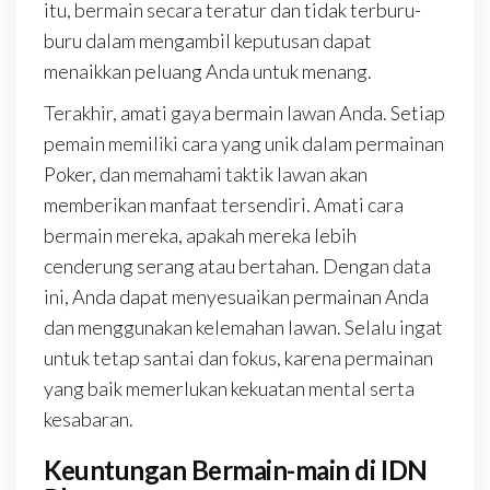
itu, bermain secara teratur dan tidak terburu-
buru dalam mengambil keputusan dapat
menaikkan peluang Anda untuk menang.
Terakhir, amati gaya bermain lawan Anda. Setiap
pemain memiliki cara yang unik dalam permainan
Poker, dan memahami taktik lawan akan
memberikan manfaat tersendiri. Amati cara
bermain mereka, apakah mereka lebih
cenderung serang atau bertahan. Dengan data
ini, Anda dapat menyesuaikan permainan Anda
dan menggunakan kelemahan lawan. Selalu ingat
untuk tetap santai dan fokus, karena permainan
yang baik memerlukan kekuatan mental serta
kesabaran.
Keuntungan Bermain-main di IDN