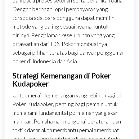
baik pada proses setoran serta penarikan dana.
Dengan berbagai opsi pembayaran yang
tersedia ada, para pengguna dapat memilih
metode yang paling sesuai nyaman untuk
dirinya. Pengalaman keseluruhan yang yang
ditawarkan dari IDN Poker membuatnya
sebagai pilihan teratas bagi banyak penggemar
poker di Indonesia dan Asia.
Strategi Kemenangan di Poker
Kudapoker
Untuk meraih kemenangan yang lebih tinggi di
Poker Kudapoker, penting bagi pemain untuk
memahami fundamental permainan yang akan
mainkan. Pemahaman mengenai peraturan dan
taktik dasar akan membantu pemain membuat
keputusan yang lebih baik di setiap sesi. Anda