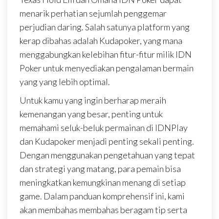
menarik perhatian sejumlah penggemar
perjudian daring. Salah satunya platform yang
kerap dibahas adalah Kudapoker, yang mana
menggabungkan kelebihan fitur-fitur milik IDN
Poker untuk menyediakan pengalaman bermain
yang yang lebih optimal.
Untuk kamu yang ingin berharap meraih
kemenangan yang besar, penting untuk
memahami seluk-beluk permainan di IDNPlay
dan Kudapoker menjadi penting sekali penting.
Dengan menggunakan pengetahuan yang tepat
dan strategi yang matang, para pemain bisa
meningkatkan kemungkinan menang di setiap
game. Dalam panduan komprehensif ini, kami
akan membahas membahas beragam tip serta