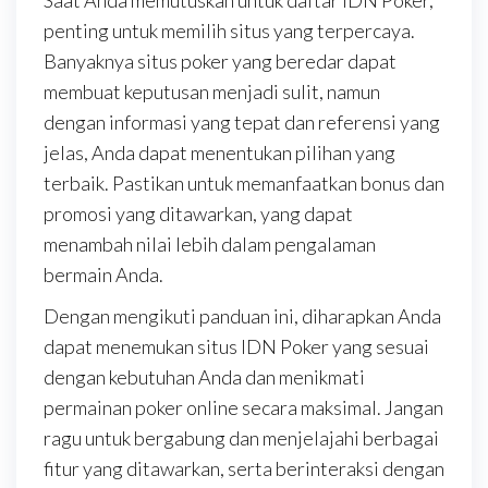
Saat Anda memutuskan untuk daftar IDN Poker,
penting untuk memilih situs yang terpercaya.
Banyaknya situs poker yang beredar dapat
membuat keputusan menjadi sulit, namun
dengan informasi yang tepat dan referensi yang
jelas, Anda dapat menentukan pilihan yang
terbaik. Pastikan untuk memanfaatkan bonus dan
promosi yang ditawarkan, yang dapat
menambah nilai lebih dalam pengalaman
bermain Anda.
Dengan mengikuti panduan ini, diharapkan Anda
dapat menemukan situs IDN Poker yang sesuai
dengan kebutuhan Anda dan menikmati
permainan poker online secara maksimal. Jangan
ragu untuk bergabung dan menjelajahi berbagai
fitur yang ditawarkan, serta berinteraksi dengan