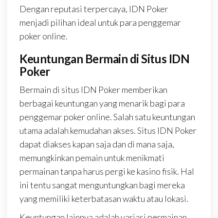
Dengan reputasi terpercaya, IDN Poker
menjadi pilihan ideal untuk para penggemar
poker online.
Keuntungan Bermain di Situs IDN
Poker
Bermain di situs IDN Poker memberikan
berbagai keuntungan yang menarik bagi para
penggemar poker online. Salah satu keuntungan
utama adalah kemudahan akses. Situs IDN Poker
dapat diakses kapan saja dan di mana saja,
memungkinkan pemain untuk menikmati
permainan tanpa harus pergi ke kasino fisik. Hal
ini tentu sangat menguntungkan bagi mereka
yang memiliki keterbatasan waktu atau lokasi.
Keuntungan lainnya adalah variasi permainan