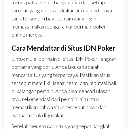
mendapatkan lebih banyak nilai dari setiap
taruhan yang mereka lakukan. Ini menjadi daya
tarik tersendiri bagi pemain yang ingin
memaksimalkan pengalaman bermain poker
online mereka.
Cara Mendaftar di Situs IDN Poker
Untuk mulai bermain di situs IDN Poker, langkah
pertama yang perlu Anda lakukan adalah
mencari situs yang terpercaya. Pastikan situs
tersebut memiliki lisensi resmi dan reputasi baik
di kalangan pemain. Anda bisa mencari ulasan
atau rekomendasi dari pemain lain untuk
memastikan bahwa situs tersebut aman dan
nyaman untuk digunakan.
Setelah menemukan situs yang tepat, langkah