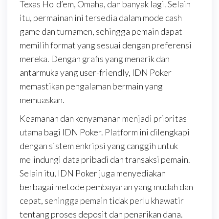
Texas Hold’em, Omaha, dan banyak lagi. Selain
itu, permainan ini tersedia dalam mode cash
game dan turnamen, sehingga pemain dapat
memilih format yang sesuai dengan preferensi
mereka. Dengan grafis yang menarik dan
antarmuka yang user-friendly, IDN Poker
memastikan pengalaman bermain yang
memuaskan.
Keamanan dan kenyamanan menjadi prioritas
utama bagi IDN Poker. Platform ini dilengkapi
dengan sistem enkripsi yang canggih untuk
melindungi data pribadi dan transaksi pemain.
Selain itu, IDN Poker juga menyediakan
berbagai metode pembayaran yang mudah dan
cepat, sehingga pemain tidak perlu khawatir
tentang proses deposit dan penarikan dana.