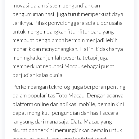
Inovasi dalam sistem pengundian dan
pengumuman hasil juga turut memperkuat daya
tariknya. Pihak penyelenggara selalu berusaha
untuk mengembangkan fitur-fitur baru yang
membuat pengalaman bermain menjadi lebih
menarik dan menyenangkan. Hal ini tidak hanya
meningkatkan jumlah peserta tetapi juga
memperkuat reputasi Macau sebagai pusat
perjudian kelas dunia.
Perkembangan teknologi juga berperan penting
dalam popularitas Toto Macau. Dengan adanya
platform online dan aplikasi mobile, pemain kini
dapat mengikuti pengundian dan hasil secara
langsung dari mana saja. Data Macau yang
akurat dan terkini memungkinkan pemain untuk
membuat keputusan yang lebih baik saat