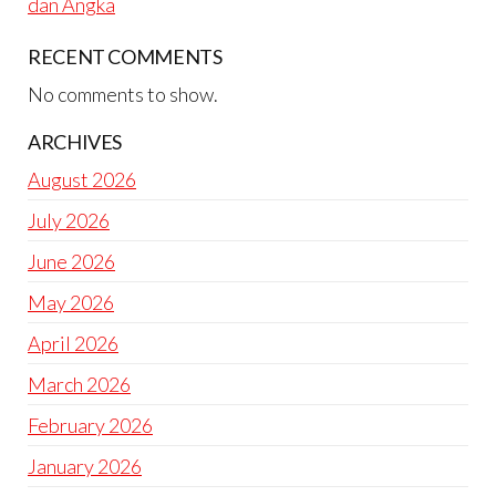
dan Angka
RECENT COMMENTS
No comments to show.
ARCHIVES
August 2026
July 2026
June 2026
May 2026
April 2026
March 2026
February 2026
January 2026