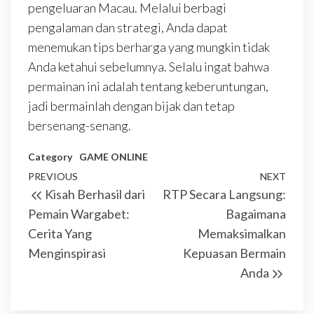
pengeluaran Macau. Melalui berbagi
pengalaman dan strategi, Anda dapat
menemukan tips berharga yang mungkin tidak
Anda ketahui sebelumnya. Selalu ingat bahwa
permainan ini adalah tentang keberuntungan,
jadi bermainlah dengan bijak dan tetap
bersenang-senang.
Category
GAME ONLINE
Post
Previous
PREVIOUS
NEXT
Next
Kisah Berhasil dari
RTP Secara Langsung:
navigation
Post
Post
Pemain Wargabet:
Bagaimana
Cerita Yang
Memaksimalkan
Menginspirasi
Kepuasan Bermain
Anda