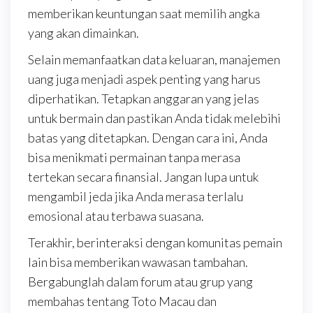
memberikan keuntungan saat memilih angka
yang akan dimainkan.
Selain memanfaatkan data keluaran, manajemen
uang juga menjadi aspek penting yang harus
diperhatikan. Tetapkan anggaran yang jelas
untuk bermain dan pastikan Anda tidak melebihi
batas yang ditetapkan. Dengan cara ini, Anda
bisa menikmati permainan tanpa merasa
tertekan secara finansial. Jangan lupa untuk
mengambil jeda jika Anda merasa terlalu
emosional atau terbawa suasana.
Terakhir, berinteraksi dengan komunitas pemain
lain bisa memberikan wawasan tambahan.
Bergabunglah dalam forum atau grup yang
membahas tentang Toto Macau dan