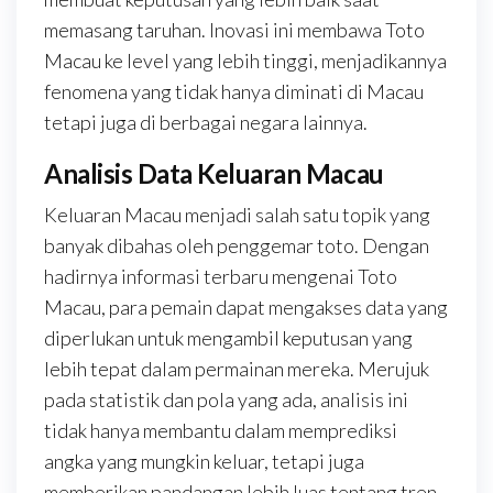
memasang taruhan. Inovasi ini membawa Toto
Macau ke level yang lebih tinggi, menjadikannya
fenomena yang tidak hanya diminati di Macau
tetapi juga di berbagai negara lainnya.
Analisis Data Keluaran Macau
Keluaran Macau menjadi salah satu topik yang
banyak dibahas oleh penggemar toto. Dengan
hadirnya informasi terbaru mengenai Toto
Macau, para pemain dapat mengakses data yang
diperlukan untuk mengambil keputusan yang
lebih tepat dalam permainan mereka. Merujuk
pada statistik dan pola yang ada, analisis ini
tidak hanya membantu dalam memprediksi
angka yang mungkin keluar, tetapi juga
memberikan pandangan lebih luas tentang tren