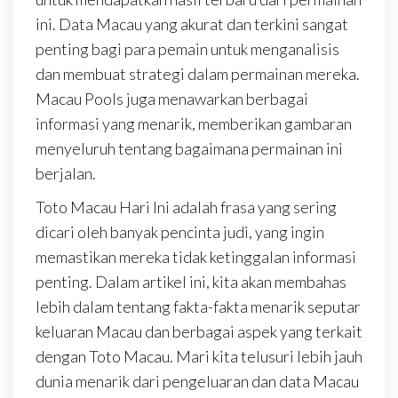
ini. Data Macau yang akurat dan terkini sangat
penting bagi para pemain untuk menganalisis
dan membuat strategi dalam permainan mereka.
Macau Pools juga menawarkan berbagai
informasi yang menarik, memberikan gambaran
menyeluruh tentang bagaimana permainan ini
berjalan.
Toto Macau Hari Ini adalah frasa yang sering
dicari oleh banyak pencinta judi, yang ingin
memastikan mereka tidak ketinggalan informasi
penting. Dalam artikel ini, kita akan membahas
lebih dalam tentang fakta-fakta menarik seputar
keluaran Macau dan berbagai aspek yang terkait
dengan Toto Macau. Mari kita telusuri lebih jauh
dunia menarik dari pengeluaran dan data Macau