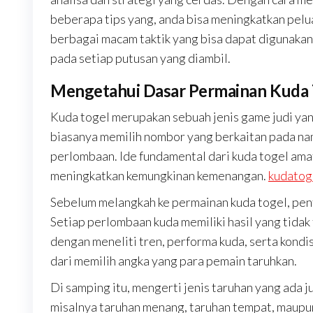
beberapa tips yang, anda bisa meningkatkan pelu
berbagai macam taktik yang bisa dapat digunaka
pada setiap putusan yang diambil.
Mengetahui Dasar Permainan Kuda 
Kuda togel merupakan sebuah jenis game judi yan
biasanya memilih nombor yang berkaitan pada na
perlombaan. Ide fundamental dari kuda togel amat
meningkatkan kemungkinan kemenangan.
kudatog
Sebelum melangkah ke permainan kuda togel, pen
Setiap perlombaan kuda memiliki hasil yang tida
dengan meneliti tren, performa kuda, serta kondi
dari memilih angka yang para pemain taruhkan.
Di samping itu, mengerti jenis taruhan yang ada j
misalnya taruhan menang, taruhan tempat, maupun