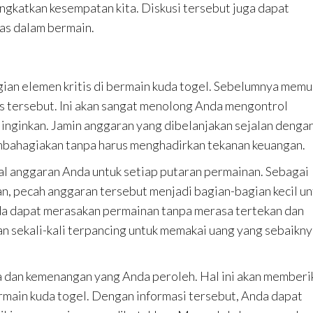
ngkatkan kesempatan kita. Diskusi tersebut juga dapat
ias dalam bermain.
an elemen kritis di bermain kuda togel. Sebelumnya memu
as tersebut. Ini akan sangat menolong Anda mengontrol
inginkan. Jamin anggaran yang dibelanjakan sejalan denga
mbahagiakan tanpa harus menghadirkan tekanan keuangan.
tal anggaran Anda untuk setiap putaran permainan. Sebagai
, pecah anggaran tersebut menjadi bagian-bagian kecil un
da dapat merasakan permainan tanpa merasa tertekan dan
n sekali-kali terpancing untuk memakai uang yang sebaikn
nja dan kemenangan yang Anda peroleh. Hal ini akan memberi
rmain kuda togel. Dengan informasi tersebut, Anda dapat