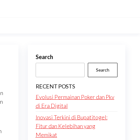
Search
Search
RECENT POSTS
an
Evolusi Permainan Poker dan Pkv
an
di Era Digital
Inovasi Terkini di Bupatitogel:
Fitur dan Kelebihan yang
n
Memikat