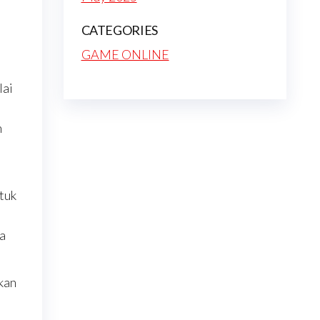
CATEGORIES
GAME ONLINE
lai
n
tuk
ya
kan