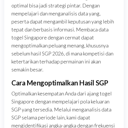
optimal bisa jadi strategi pintar. Dengan
mempelajari dan menganalisis data yang,
peserta dapat mengambil keputusan yang lebih
tepat dan berbasis informasi. Membaca data
togel Singapore dengan cermat dapat
mengoptimalkan peluang menang, khususnya
sebelum hasil SGP 2026, di mana kompetisi dan
ketertarikan terhadap permainan ini akan
semakin besar.
Cara Mengoptimalkan Hasil SGP
Optimalkan kesempatan Anda dari ajang togel
Singapore dengan mempelajari pola keluaran
SGP yang tersedia. Melalui menganalisis data
SGP selama periode lain, kami dapat
mengidentifikasi angka-angka dengan frekuensi