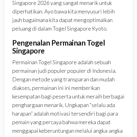
Singapore 2026 yang sangat menarik untuk
diperhatikan. Ayo bawa kita menyusuri lebih
jauh bagaimana kita dapat mengoptimalkan
peluang di dalam Togel Singapore Kyoto.
Pengenalan Permainan Togel
Singapore
Permainan Togel Singapore adalah sebuah
permainan judi populer populer di Indonesia.
Dengan metode yang transparan dan mudah
diakses, permainan ini ini memberikan
kesempatan bagi peserta untuk meraih berbagai
penghargaan menarik. Ungkapan “selalu ada
harapan” adalah motivasi tersendiri bagi para
pemain yang percaya bahwa mereka dapat
menggapai keberuntungan melalui angka-angka