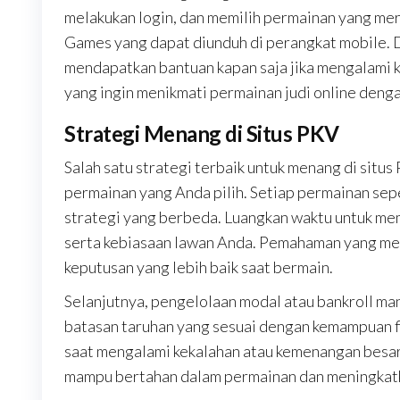
melakukan login, dan memilih permainan yang mer
Games yang dapat diunduh di perangkat mobile. 
mendapatkan bantuan kapan saja jika mengalami k
yang ingin menikmati permainan judi online deng
Strategi Menang di Situs PKV
Salah satu strategi terbaik untuk menang di sit
permainan yang Anda pilih. Setiap permainan sep
strategi yang berbeda. Luangkan waktu untuk me
serta kebiasaan lawan Anda. Pemahaman yang m
keputusan yang lebih baik saat bermain.
Selanjutnya, pengelolaan modal atau bankroll m
batasan taruhan yang sesuai dengan kemampuan fi
saat mengalami kekalahan atau kemenangan besar
mampu bertahan dalam permainan dan meningkatk