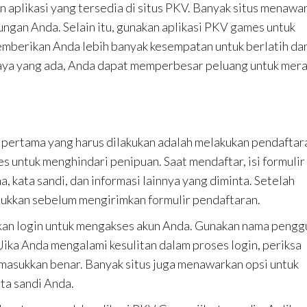
an aplikasi yang tersedia di situs PKV. Banyak situs menawa
ngan Anda. Selain itu, gunakan aplikasi PKV games untuk
memberikan Anda lebih banyak kesempatan untuk berlatih da
ya yang ada, Anda dapat memperbesar peluang untuk mera
 pertama yang harus dilakukan adalah melakukan pendaftar
 untuk menghindari penipuan. Saat mendaftar, isi formulir
 kata sandi, dan informasi lainnya yang diminta. Setelah
sukkan sebelum mengirimkan formulir pendaftaran.
ukan login untuk mengakses akun Anda. Gunakan nama pengg
 Jika Anda mengalami kesulitan dalam proses login, periksa
imasukkan benar. Banyak situs juga menawarkan opsi untuk
ta sandi Anda.