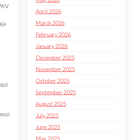
 PKV
April 2026
March 2026
aja
February 2026
January 2026
December 2025
November 2025
October 2025
bil
September 2025
August 2025
mosi
July 2025
June 2025
May 2025