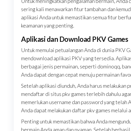
Untuk meningkatkan pengalaman bermain, Anda da
sering kali menawarkan fitur tambahan dan kemu
aplikasi Anda untuk memastikan semua fitur ber
keamanan yang penting.
Aplikasi dan Download PKV Games
Untuk memulai petualangan Anda di dunia PKV Ga
mendownload aplikasi PKV yang tersedia. Aplika
berbagai jenis permainan, seperti dominoqq, ba
Anda dapat dengan cepat menuju permainan favor
Setelah aplikasi diunduh, Anda harus melakukan p
mendaftar di situs pkv games terlebih dahulu ag
memerlukan username dan password yang telah An
Anda dapat melakukan daftar pkv games melalui ap
Penting untuk memastikan bahwa Anda mengunduh
bermain Anda aman dan nyaman. Setelah berhasil 