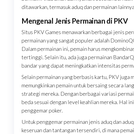
ditawarkan, termasuk aduq dan permainan lainny
Mengenal Jenis Permainan di PKV
Situs PKV Games menawarkan berbagai jenis per
permainan yang sangat populer adalah DominoQ
Dalam permainan ini, pemain harus mengkombinasi
tertinggi. Selain itu, ada juga permainan Band
bandar yang dapat meningkatkan intensitas perm
Selain permainan yang berbasis kartu, PKV juga 
memungkinkan pemain untuk bersaing secara lang
strategi mereka. Dengan berbagai variasi perma
beda sesuai dengan level keahlian mereka. Hal i
penggemar poker.
Untuk penggemar permainan jenis aduq dan aduqq,
keseruan dan tantangan tersendiri, di mana pema