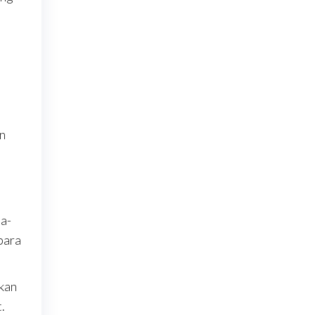
n
a-
para
kan
.