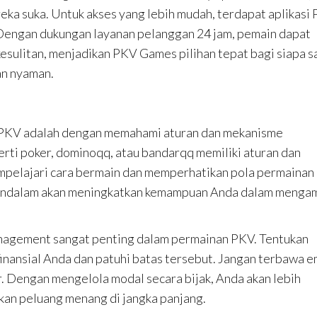
eka suka. Untuk akses yang lebih mudah, terdapat aplikasi
Dengan dukungan layanan pelanggan 24 jam, pemain dapat
esulitan, menjadikan PKV Games pilihan tepat bagi siapa s
an nyaman.
us PKV adalah dengan memahami aturan dan mekanisme
erti poker, dominoqq, atau bandarqq memiliki aturan dan
mpelajari cara bermain dan memperhatikan pola permainan
endalam akan meningkatkan kemampuan Anda dalam mengam
anagement sangat penting dalam permainan PKV. Tentukan
nansial Anda dan patuhi batas tersebut. Jangan terbawa e
. Dengan mengelola modal secara bijak, Anda akan lebih
an peluang menang di jangka panjang.