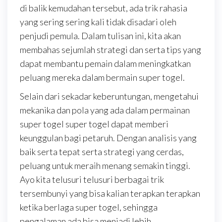
di balik kemudahan tersebut, ada trik rahasia
yang sering sering kali tidak disadari oleh
penjudi pemula. Dalam tulisan ini, kita akan
membahas sejumlah strategi dan serta tips yang
dapat membantu pemain dalam meningkatkan
peluang mereka dalam bermain super togel.
Selain dari sekadar keberuntungan, mengetahui
mekanika dan pola yang ada dalam permainan
super togel super togel dapat memberi
keunggulan bagi petaruh. Dengan analisis yang
baik serta tepat serta strategi yang cerdas,
peluang untuk meraih menang semakin tinggi.
Ayo kita telusuri telusuri berbagai trik
tersembunyi yang bisa kalian terapkan terapkan
ketika berlaga super togel, sehingga
pengalaman ada bisa menjadi lebih