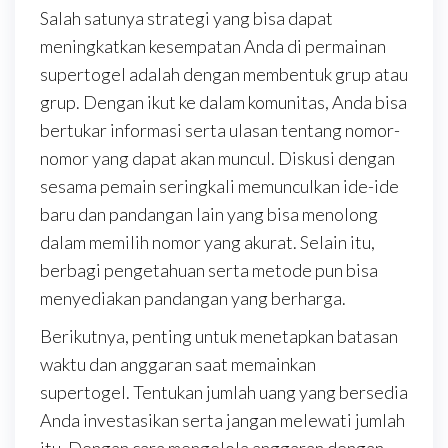
Salah satunya strategi yang bisa dapat
meningkatkan kesempatan Anda di permainan
supertogel adalah dengan membentuk grup atau
grup. Dengan ikut ke dalam komunitas, Anda bisa
bertukar informasi serta ulasan tentang nomor-
nomor yang dapat akan muncul. Diskusi dengan
sesama pemain seringkali memunculkan ide-ide
baru dan pandangan lain yang bisa menolong
dalam memilih nomor yang akurat. Selain itu,
berbagi pengetahuan serta metode pun bisa
menyediakan pandangan yang berharga.
Berikutnya, penting untuk menetapkan batasan
waktu dan anggaran saat memainkan
supertogel. Tentukan jumlah uang yang bersedia
Anda investasikan serta jangan melewati jumlah