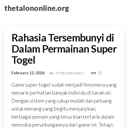
Skip
thetalononline.org
to
the
content
Rahasia Tersembunyi di
Dalam Permainan Super
Togel
February 12, 2026
By
fOT8EJXjf0m8ov5
Off
Game super togel sudah menjadi fenomena yang
menarik perhatian banyak individu di tanah air.
Dengan sistem yang cukup mudah dan peluang
untuk menang yang begitu menjanjikan,
berbagai pemain yang terus kian tertarik dalam
mencoba peruntungannya dari game ini. Tetapi,