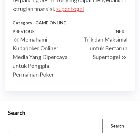
terpancing oleh mitos yang dapat menyebabkan
kerugian finansial.
super togel
Category
GAME ONLINE
Post
Previous
PREVIOUS
NEXT
Next
Memahami
Trik dan Maksimal
navigation
Post
Post
Kudapoker Online:
untuk Bertaruh
Media Yang Dipercaya
Supertogel
untuk Penggila
Permainan Poker
Search
Search