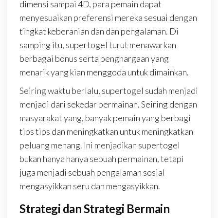
dimensi sampai 4D, para pemain dapat
menyesuaikan preferensi mereka sesuai dengan
tingkat keberanian dan dan pengalaman. Di
samping itu, supertogel turut menawarkan
berbagai bonus serta penghargaan yang
menarik yang kian menggoda untuk dimainkan.
Seiring waktu berlalu, supertogel sudah menjadi
menjadi dari sekedar permainan. Seiring dengan
masyarakat yang, banyak pemain yang berbagi
tips tips dan meningkatkan untuk meningkatkan
peluang menang. Ini menjadikan supertogel
bukan hanya hanya sebuah permainan, tetapi
juga menjadi sebuah pengalaman sosial
mengasyikkan seru dan mengasyikkan.
Strategi dan Strategi Bermain