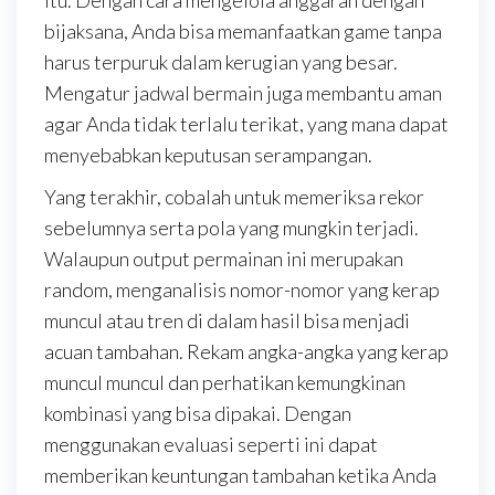
itu. Dengan cara mengelola anggaran dengan
bijaksana, Anda bisa memanfaatkan game tanpa
harus terpuruk dalam kerugian yang besar.
Mengatur jadwal bermain juga membantu aman
agar Anda tidak terlalu terikat, yang mana dapat
menyebabkan keputusan serampangan.
Yang terakhir, cobalah untuk memeriksa rekor
sebelumnya serta pola yang mungkin terjadi.
Walaupun output permainan ini merupakan
random, menganalisis nomor-nomor yang kerap
muncul atau tren di dalam hasil bisa menjadi
acuan tambahan. Rekam angka-angka yang kerap
muncul muncul dan perhatikan kemungkinan
kombinasi yang bisa dipakai. Dengan
menggunakan evaluasi seperti ini dapat
memberikan keuntungan tambahan ketika Anda