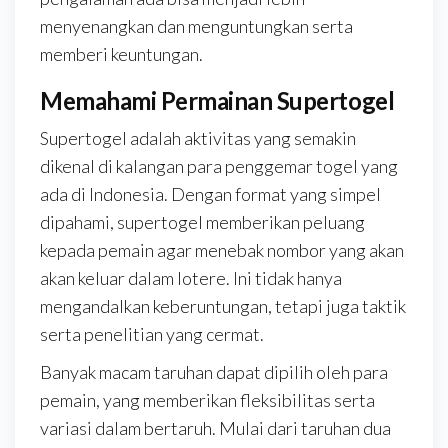
menyenangkan dan menguntungkan serta
memberi keuntungan.
Memahami Permainan Supertogel
Supertogel adalah aktivitas yang semakin
dikenal di kalangan para penggemar togel yang
ada di Indonesia. Dengan format yang simpel
dipahami, supertogel memberikan peluang
kepada pemain agar menebak nombor yang akan
akan keluar dalam lotere. Ini tidak hanya
mengandalkan keberuntungan, tetapi juga taktik
serta penelitian yang cermat.
Banyak macam taruhan dapat dipilih oleh para
pemain, yang memberikan fleksibilitas serta
variasi dalam bertaruh. Mulai dari taruhan dua