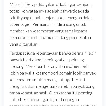
Mitos ini kerap dibagikan di kalangan penjudi,
tetapi kenyataannya adalah bahwa tidak ada
taktik yang dapat menjamin kemenangan dalam
super togel. Permainan ini dirancang untuk
memberikan kesempatan yang sama kepada
semua pemain tanpa memandang pendekatan
yang digunakan.
Terdapat juga kepercayaan bahwa bermain lebih
banyak tiket dapat meningkatkan peluang
menang. Meskipun faktanya bahwa membeli
lebih banyak tiket memberi pemain lebih banyak
kesempatan untuk menang, ini juga berarti
mengharuskan mengeluarkan lebih banyak uang
tanpa kepastian hasil. Oleh karena itu, penting
untuk bermain dengan bijak dan jangan