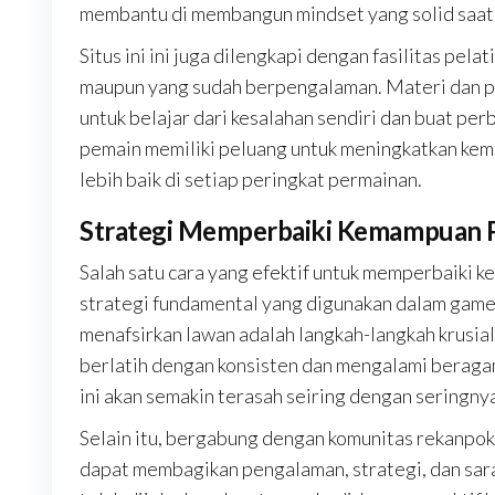
membantu di membangun mindset yang solid saat
Situs ini ini juga dilengkapi dengan fasilitas pe
maupun yang sudah berpengalaman. Materi dan 
untuk belajar dari kesalahan sendiri dan buat pe
pemain memiliki peluang untuk meningkatkan kem
lebih baik di setiap peringkat permainan.
Strategi Memperbaiki Kemampuan 
Salah satu cara yang efektif untuk memperbaiki 
strategi fundamental yang digunakan dalam game. 
menafsirkan lawan adalah langkah-langkah krusia
berlatih dengan konsisten dan mengalami berag
ini akan semakin terasah seiring dengan seringny
Selain itu, bergabung dengan komunitas rekanpok
dapat membagikan pengalaman, strategi, dan sara