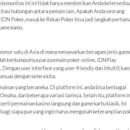
omunitas ini ini tidak hanya memberikan Anda ketersedia
litasi hubungan antara pemain lain. Apakah Anda seorang
IDN Poker, masuk ke Rekan Poker bisa jadi langkah pertam
game kamu.
g nomor satu di Asia di mana menawarkan beragam jenis gam
adah berkumpulnya para pemain poker online, IDNPlay
ngan user interface yang user-friendly dan intuitif, kam
suai dengan selera kita.
ainan yang beraneka. Di platform ini, anda bisa berbagai
Omaha, dan beberapa variasi lainnya. Selain itu, platform in
erti permainan kasino langsung dan game kartu klasik. Ini
bagi siapa pun yang ingin harus mengasah keterampilan po