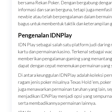
bersama Rekan Poker. Dengan bergabung dengan k
informasi dan saran berguna, tetapi juga memfasi
newbie atau telah berpengalaman dalam bermain 
bagus untuk membentuk taktik dan keterampilan 
Pengenalan IDNPlay
IDN Play sebagai salah satu platform judi darin
kartu dan permainan kasino. Terkenal sebagai w
memberikan pengalaman gaming yang menantang. De
dapat dengan cepat menemukan permainan yang se
Di antara keunggulan IDNPlay adalah koleksi perm
ragam jenis poker misalnya Texas Hold ’em, poker 
juga menawarkan permainan taruhan yang lain, sep
menjadikan IDNPlay menjadi opsi yang sempurna 
serta membadikannya permainan lainnya.