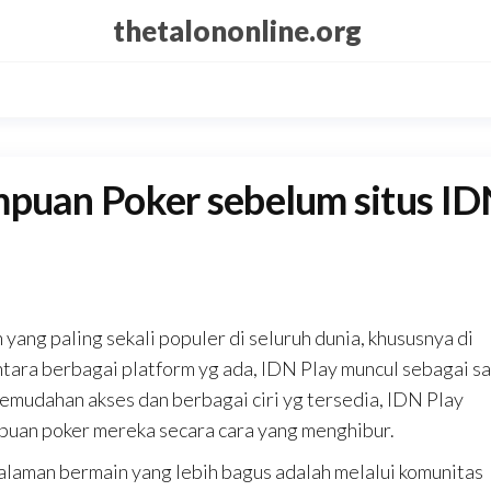
thetalononline.org
uan Poker sebelum situs ID
yang paling sekali populer di seluruh dunia, khususnya di
tara berbagai platform yg ada, IDN Play muncul sebagai sa
 kemudahan akses dan berbagai ciri yg tersedia, IDN Play
uan poker mereka secara cara yang menghibur.
laman bermain yang lebih bagus adalah melalui komunitas