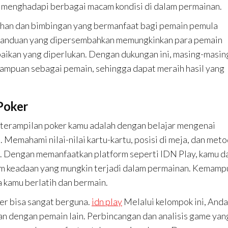
 menghadapi berbagai macam kondisi di dalam permainan.
latihan dan bimbingan yang bermanfaat bagi pemain pemula
panduan yang dipersembahkan memungkinkan para pemain
rbaikan yang diperlukan. Dengan dukungan ini, masing-masin
ampuan sebagai pemain, sehingga dapat meraih hasil yang
Poker
keterampilan poker kamu adalah dengan belajar mengenai
Memahami nilai-nilai kartu-kartu, posisi di meja, dan met
l. Dengan memanfaatkan platform seperti IDN Play, kamu d
am keadaan yang mungkin terjadi dalam permainan. Kemamp
a kamu berlatih dan bermain.
er bisa sangat berguna.
idn play
Melalui kelompok ini, Anda
n dengan pemain lain. Perbincangan dan analisis game yan