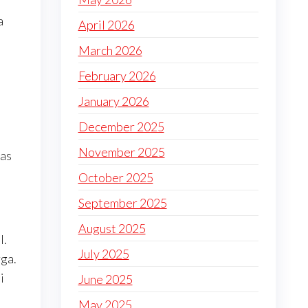
.
a
April 2026
March 2026
February 2026
January 2026
December 2025
November 2025
xas
October 2025
September 2025
August 2025
l.
July 2025
ga.
i
June 2025
May 2025