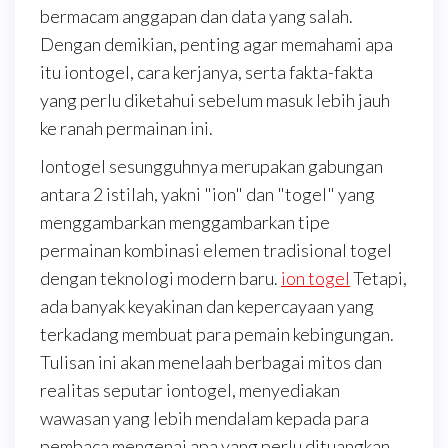
bermacam anggapan dan data yang salah.
Dengan demikian, penting agar memahami apa
itu iontogel, cara kerjanya, serta fakta-fakta
yang perlu diketahui sebelum masuk lebih jauh
ke ranah permainan ini.
Iontogel sesungguhnya merupakan gabungan
antara 2 istilah, yakni "ion" dan "togel" yang
menggambarkan menggambarkan tipe
permainan kombinasi elemen tradisional togel
dengan teknologi modern baru.
ion togel
Tetapi,
ada banyak keyakinan dan kepercayaan yang
terkadang membuat para pemain kebingungan.
Tulisan ini akan menelaah berbagai mitos dan
realitas seputar iontogel, menyediakan
wawasan yang lebih mendalam kepada para
pembaca mengenai apa yang perlu dituangkan