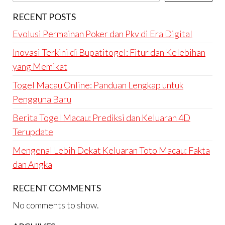
RECENT POSTS
Evolusi Permainan Poker dan Pkv di Era Digital
Inovasi Terkini di Bupatitogel: Fitur dan Kelebihan
yang Memikat
Togel Macau Online: Panduan Lengkap untuk
Pengguna Baru
Berita Togel Macau: Prediksi dan Keluaran 4D
Terupdate
Mengenal Lebih Dekat Keluaran Toto Macau: Fakta
dan Angka
RECENT COMMENTS
No comments to show.