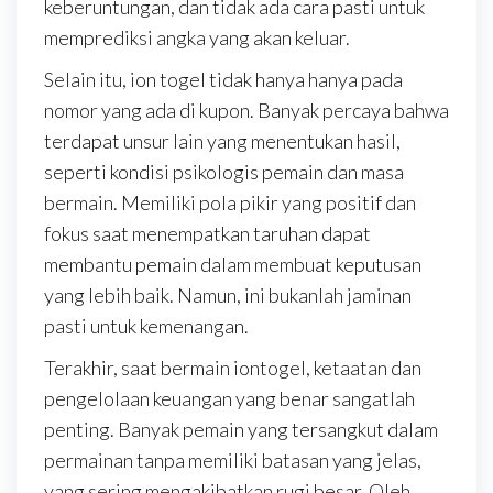
keberuntungan, dan tidak ada cara pasti untuk
memprediksi angka yang akan keluar.
Selain itu, ion togel tidak hanya hanya pada
nomor yang ada di kupon. Banyak percaya bahwa
terdapat unsur lain yang menentukan hasil,
seperti kondisi psikologis pemain dan masa
bermain. Memiliki pola pikir yang positif dan
fokus saat menempatkan taruhan dapat
membantu pemain dalam membuat keputusan
yang lebih baik. Namun, ini bukanlah jaminan
pasti untuk kemenangan.
Terakhir, saat bermain iontogel, ketaatan dan
pengelolaan keuangan yang benar sangatlah
penting. Banyak pemain yang tersangkut dalam
permainan tanpa memiliki batasan yang jelas,
yang sering mengakibatkan rugi besar. Oleh