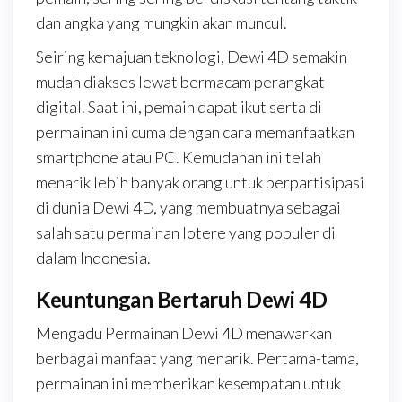
dan angka yang mungkin akan muncul.
Seiring kemajuan teknologi, Dewi 4D semakin
mudah diakses lewat bermacam perangkat
digital. Saat ini, pemain dapat ikut serta di
permainan ini cuma dengan cara memanfaatkan
smartphone atau PC. Kemudahan ini telah
menarik lebih banyak orang untuk berpartisipasi
di dunia Dewi 4D, yang membuatnya sebagai
salah satu permainan lotere yang populer di
dalam Indonesia.
Keuntungan Bertaruh Dewi 4D
Mengadu Permainan Dewi 4D menawarkan
berbagai manfaat yang menarik. Pertama-tama,
permainan ini memberikan kesempatan untuk