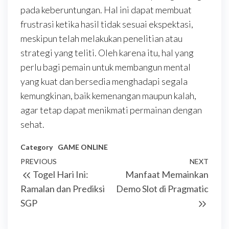
pada keberuntungan. Hal ini dapat membuat
frustrasi ketika hasil tidak sesuai ekspektasi,
meskipun telah melakukan penelitian atau
strategi yang teliti. Oleh karena itu, hal yang
perlu bagi pemain untuk membangun mental
yang kuat dan bersedia menghadapi segala
kemungkinan, baik kemenangan maupun kalah,
agar tetap dapat menikmati permainan dengan
sehat.
Category
GAME ONLINE
Post
Previous
PREVIOUS
NEXT
Next
Togel Hari Ini:
Manfaat Memainkan
navigation
Post
Post
Ramalan dan Prediksi
Demo Slot di Pragmatic
SGP