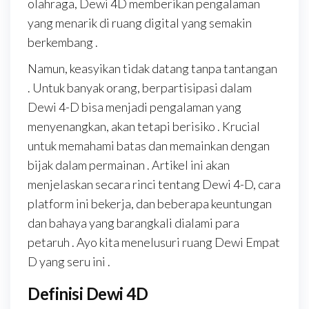
olahraga, Dewi 4D memberikan pengalaman
yang menarik di ruang digital yang semakin
berkembang .
Namun, keasyikan tidak datang tanpa tantangan
. Untuk banyak orang, berpartisipasi dalam
Dewi 4-D bisa menjadi pengalaman yang
menyenangkan, akan tetapi berisiko . Krucial
untuk memahami batas dan memainkan dengan
bijak dalam permainan . Artikel ini akan
menjelaskan secara rinci tentang Dewi 4-D, cara
platform ini bekerja, dan beberapa keuntungan
dan bahaya yang barangkali dialami para
petaruh . Ayo kita menelusuri ruang Dewi Empat
D yang seru ini .
Definisi Dewi 4D