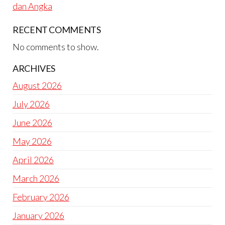
dan Angka
RECENT COMMENTS
No comments to show.
ARCHIVES
August 2026
July 2026
June 2026
May 2026
April 2026
March 2026
February 2026
January 2026