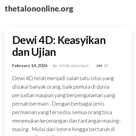
Skip
thetalononline.org
to
the
content
Dewi 4D: Keasyikan
dan Ujian
February 14, 2026
By
fOT8EJXjf0m8ov5
Off
Dewi 4D telah menjadi salah satu situs yang
disukai banyak orang, baik pemula di dunia
perjudian maupun yang berpengalaman yang
pernah bermain . Dengan berbagai jenis
permainan yang tersedia, semua orang bisa
menemukan kesenangan dan tantangan masing-
masing . Mulai dari lotere hingga bertaruh di