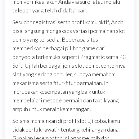
memverifikasi akun Anda via surel atau melalui
telepon yang telah didaftarkan.
Sesudah registrasi serta profil kamu aktif, Anda
bisa langsung mengakses variasi permainan slot
demo yang tersedia. Beberapa situs
memberikan berbagai pilihan game dari
penyedia terkemuka seperti Pragmatic serta PG
Soft. Ujilah berbagai jenis slot demo, contohnya
slot yang sedang populer, supaya memahami
mekanisme serta fitur-fitur permainan. Ini
merupakan kesempatan yang baik untuk
mempelajari metode bermain dan taktik yang
ampuh untuk meraih kemenangan.
Selama memainkan di profil slot uji coba, kamu
tidak perlu khawatir tentang kehilangan dana.
Gunakan kesempatan ini agar melatih dan