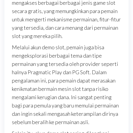
mengakses berbagai berbagai jenis game slot
secara gratis, yang memungkinkan para pemain
untuk mengerti mekanisme permainan, fitur-fitur
yang tersedia, dan cara menang dari permainan
slot yang mereka pilih.
Melalui akun demo slot, pemain juga bisa
mengeksplorasi berbagai tema dan tipe
permainan yang tersedia oleh provider seperti
halnya Pragmatic Play dan PG Soft. Dalam
pengalaman ini, para pemain dapat merasakan
kenikmatan bermain mesin slot tanpa risiko
mengalami kerugian dana. Ini sangat penting
bagi para pemula yang baru memulai permainan
dan ingin sekali mengasah keterampilan dirinya
sebelum beralih ke permainan asli.