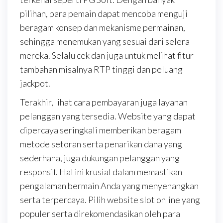
pilihan, para pemain dapat mencoba menguji
beragam konsep dan mekanisme permainan,
sehingga menemukan yang sesuai dari selera
mereka. Selalu cek dan juga untuk melihat fitur
tambahan misalnya RTP tinggi dan peluang
jackpot.
Terakhir, lihat cara pembayaran juga layanan
pelanggan yang tersedia. Website yang dapat
dipercaya seringkali memberikan beragam
metode setoran serta penarikan dana yang
sederhana, juga dukungan pelanggan yang
responsif. Hal ini krusial dalam memastikan
pengalaman bermain Anda yang menyenangkan
serta terpercaya. Pilih website slot online yang
populer serta direkomendasikan oleh para