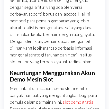
Selain itu, akun demo slot sering dilengkapi
dengan segala fitur yang ada oleh versi
berbayar, seperti bonus dan jackpot. Hal ini
memberi para pemain gambaran yang lebih
akurat realistis mengenai apa saja yang dapat
diharapkan ketika bermain dengan uang nyata.
Dengan demikian, pemain dapat mengambil
pilihan yang lebih mantap berbasis informasi
mengenai strategi taruhan dan memilih situs
slot online yang terpercaya untuk dimainkan.
Keuntungan Menggunakan Akun
Demo Mesin Slot
Memanfaatkan account demo slot memiliki
banyak manfaat yang menguntungkan bagi para
pemula dalam permainan ini.
slot demo gratis
Pertama, melalui akun demo, pemain bisa latihan