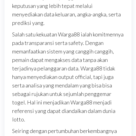
keputusan yang lebih tepat melalui
menyediakan data keluaran, angka-angka, serta
prediksi yang.
Salah satu kekuatan Warga88 ialah komitmennya
pada transparansi serta safety. Dengan
memanfaatkan sistem yang canggih canggih,
pemain dapat mengakses data tanpa akan
terjadinya pelanggaran data. Warga88 tidak
hanya menyediakan output official, tapi juga
serta analisa yang mendalam yang bisa bisa
sebagai rujukan untuk sejumlah penggemar
togel. Hal ini menjadikan Warga88 menjadi
referensi yang dapat diandalkan dalam dunia
lotto.
Seiring dengan pertumbuhan berkembangnya