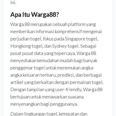
ini.
Apa Itu Warga88?
Warga 88 merupakan sebuah platform yang
memberikan informasi komprehensif mengenai
perjudian togel, fokus pada Singapore togel,
Hongkong togel, dan Sydney togel. Sebagai
pusat pusat data yang tepercaya, Warga 88
menyediakan kemudahan mudah bagi banyak
penggemar togel untuk menemukan angka-
angka keluaran terbaru, prediksi, dan berbagai
artikel yang berkaitan dengan permainan togel.
Dengan tampilan yang user-friendly, Warga 88
bertujuan untuk menawarkan suasana
menyenangkan bagi penggunanya.
Dalam lingkungan togel, ketepatan dan