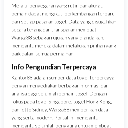
Melalui penyegaran yang rutin dan akurat,
pemain dapat mengikuti perkembangan terbaru
dari setiap pasaran togel. Data yang disuguhkan
secara terang dan transparan membuat
Warga88 sebagai rujukan yang diandalkan,
membantu mereka dalam melakukan pilihan yang
baik dalam semua permainan.
Info Pengundian Terpercaya
Kantor88 adalah sumber data togel terpercaya
dengan menyediakan berbagai informasi dan
analisa bagi sejumlah pemain togel. Dengan
fokus pada togel Singapore, togel Hong Kong,
dan lotto Sidney, Warga88 memberikan data
yang serta modern. Portal ini membantu
membantu sejumlah pengguna untuk membuat