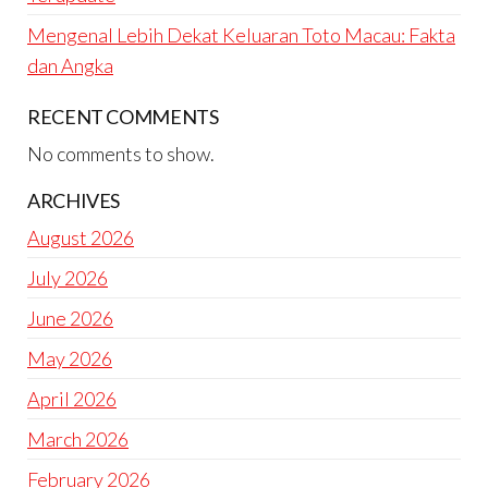
Mengenal Lebih Dekat Keluaran Toto Macau: Fakta
dan Angka
RECENT COMMENTS
No comments to show.
ARCHIVES
August 2026
July 2026
June 2026
May 2026
April 2026
March 2026
February 2026