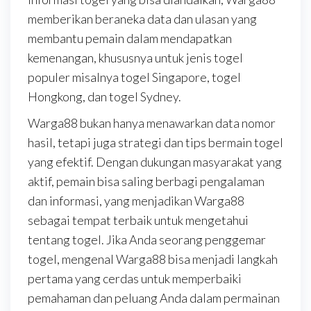
memberikan beraneka data dan ulasan yang
membantu pemain dalam mendapatkan
kemenangan, khususnya untuk jenis togel
populer misalnya togel Singapore, togel
Hongkong, dan togel Sydney.
Warga88 bukan hanya menawarkan data nomor
hasil, tetapi juga strategi dan tips bermain togel
yang efektif. Dengan dukungan masyarakat yang
aktif, pemain bisa saling berbagi pengalaman
dan informasi, yang menjadikan Warga88
sebagai tempat terbaik untuk mengetahui
tentang togel. Jika Anda seorang penggemar
togel, mengenal Warga88 bisa menjadi langkah
pertama yang cerdas untuk memperbaiki
pemahaman dan peluang Anda dalam permainan