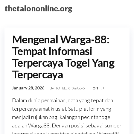
Skip
thetalononline.org
to
the
content
Mengenal Warga-88:
Tempat Informasi
Terpercaya Togel Yang
Terpercaya
January 28, 2026
By
fOT8EJXjf0m8ov5
Off
Dalam dunia permainan, data yang tepat dan
terpercaya amat krusial. Satu platform yang
menjadi rujukan bagi kalangan pecinta togel
adalah Warga88. Dengan posisi sebagai sumber
informasi togel yang bisa diandalkan, Warga88