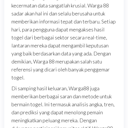
kecermatan data sangatlah krusial. Warga 88
sadar akan hal ini dan selalu berusaha untuk
memberikan informasi tepat dan terbaru. Setiap
hari, para pengguna dapat mengakses hasil
togel dari berbagai sektor secara real-time,
lantaran mereka dapat mengambil keputusan
yang baik berdasarkan data yang ada. Dengan
demikian, Warga 88 merupakan salah satu
referensi yang dicari oleh banyak penggemar
togel.
Di samping hasil keluaran, Warga88 juga
memberikan berbagai saran dan metode untuk
bermain togel. Ini termasuk analisis angka, tren,
dan prediksi yang dapat menolong pemain
meningkatkan peluang mereka. Dengan