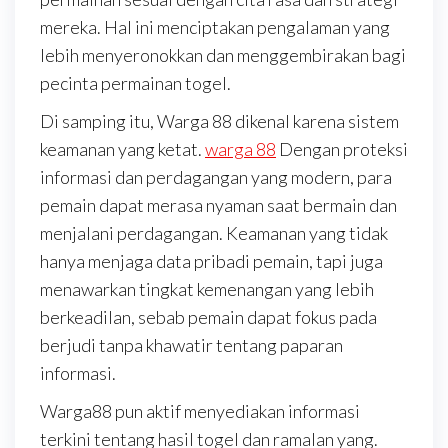
mereka. Hal ini menciptakan pengalaman yang
lebih menyeronokkan dan menggembirakan bagi
pecinta permainan togel.
Di samping itu, Warga 88 dikenal karena sistem
keamanan yang ketat.
warga 88
Dengan proteksi
informasi dan perdagangan yang modern, para
pemain dapat merasa nyaman saat bermain dan
menjalani perdagangan. Keamanan yang tidak
hanya menjaga data pribadi pemain, tapi juga
menawarkan tingkat kemenangan yang lebih
berkeadilan, sebab pemain dapat fokus pada
berjudi tanpa khawatir tentang paparan
informasi.
Warga88 pun aktif menyediakan informasi
terkini tentang hasil togel dan ramalan yang.