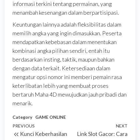
informasi terkini tentang permainan, yang
menambah kesenangan dalam berpartisipasi.
Keuntungan lainnya adalah fleksibilitas dalam
memilih angka yang ingin dimasukkan. Peserta
mendapatkan kebebasan dalam menentukan
kombinasi angka pilihan sendiri, entah itu
berdasarkan insting, taktik, maupun bahkan
dengan data terkait. Ketersediaan dalam
mengatur opsi nomor ini memberi pemain rasa
keterlibatan lebih yang membuat proses
bertaruh Maha 4D mewujudkan jauh pribadi dan
menarik.
Category
GAME ONLINE
Post
Previous
PREVIOUS
NEXT
Next
Kunci Keberhasilan
Link Slot Gacor: Cara
navigation
Post
Post