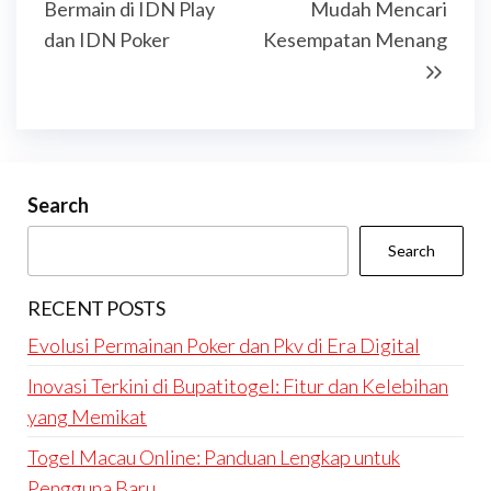
Bermain di IDN Play
Mudah Mencari
dan IDN Poker
Kesempatan Menang
Search
Search
RECENT POSTS
Evolusi Permainan Poker dan Pkv di Era Digital
Inovasi Terkini di Bupatitogel: Fitur dan Kelebihan
yang Memikat
Togel Macau Online: Panduan Lengkap untuk
Pengguna Baru