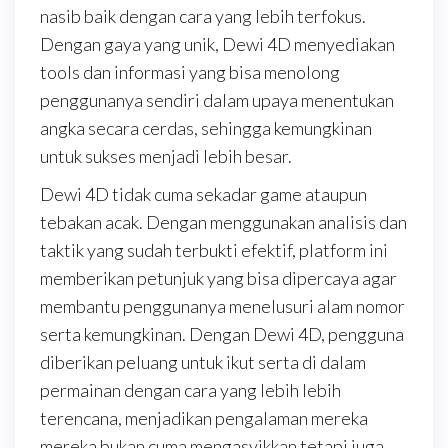
nasib baik dengan cara yang lebih terfokus.
Dengan gaya yang unik, Dewi 4D menyediakan
tools dan informasi yang bisa menolong
penggunanya sendiri dalam upaya menentukan
angka secara cerdas, sehingga kemungkinan
untuk sukses menjadi lebih besar.
Dewi 4D tidak cuma sekadar game ataupun
tebakan acak. Dengan menggunakan analisis dan
taktik yang sudah terbukti efektif, platform ini
memberikan petunjuk yang bisa dipercaya agar
membantu penggunanya menelusuri alam nomor
serta kemungkinan. Dengan Dewi 4D, pengguna
diberikan peluang untuk ikut serta di dalam
permainan dengan cara yang lebih lebih
terencana, menjadikan pengalaman mereka
mereka bukan cuma mengasyikkan tetapi juga