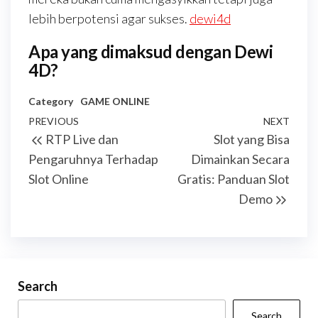
lebih berpotensi agar sukses.
dewi4d
Apa yang dimaksud dengan Dewi
4D?
Category
GAME ONLINE
Post
Previous
PREVIOUS
NEXT
Next
RTP Live dan
Slot yang Bisa
navigation
Post
Post
Pengaruhnya Terhadap
Dimainkan Secara
Slot Online
Gratis: Panduan Slot
Demo
Search
Search