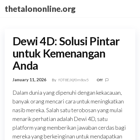
Skip
thetalononline.org
to
the
content
Dewi 4D: Solusi Pintar
untuk Kemenangan
Anda
January 11, 2026
By
fOT8EJXjf0m8ov5
Off
Dalam dunia yang dipenuhi dengan kekacauan,
banyak orang mencari cara untuk meningkatkan
nasib mereka. Salah satu terobosan yang mulai
menarik perhatian adalah Dewi 4D, satu
platform yang memberikan jawaban cerdas bagi
mereka yang berkeinginan untuk mendapatkan